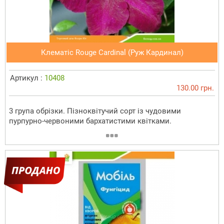
Клематіс Rouge Cardinal (Руж Кардинал)
Артикул :
10408
130.00 грн.
3 група обрізки. Пізноквітучий сорт із чудовими
пурпурно-червоними бархатистими квітками.