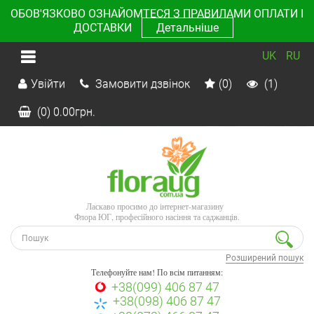
ОБОВ'ЯЗКОВО ОЗНАЙОМТЕСЯ З ПРАВИЛАМИ ОПЛАТИ І
ДОСТАВКИ
Детальніше
UK
RU
Увійти
Замовити дзвінок
(0)
(1)
(0)
0.00
грн.
Ласкаво просимо до інтернет-магазину
Флора ЮГ, професійного насіння та саджанців.
Розширений пошук
Телефонуйте нам! По всім питанням:
+38(099) 406 87 47
+38(098) 406 87 47