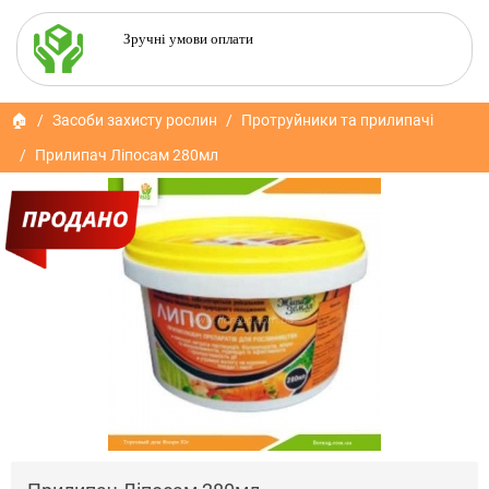
Зручні умови оплати
🏠
Засоби захисту рослин
Протруйники та прилипачі
Прилипач Ліпосам 280мл