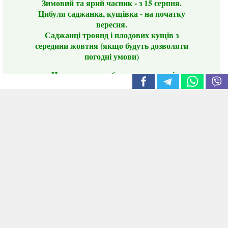
Зимовий та ярий часник - з 15 серпня.
Цибуля саджанка, кущівка - на початку
вересня.
Саджанці троянд і плодових кущів з
середини жовтня (якщо будуть дозволяти
погодні умови)
Цього сезону ви будете задоволені
традиційно гарним асортиментом цибулі
сіянки та посадкового часнику, новими
сортами саджанців троянд і не тільки.
📣 Зверніть увагу! Резервуючи сезонні товари
заздалегідь, ви гарантовано отримаєте
дефіцитні сорти за фіксованою ціною на
момент резервування.
Наші переваги:
Нові сорти.
Вигідні умови доставки.