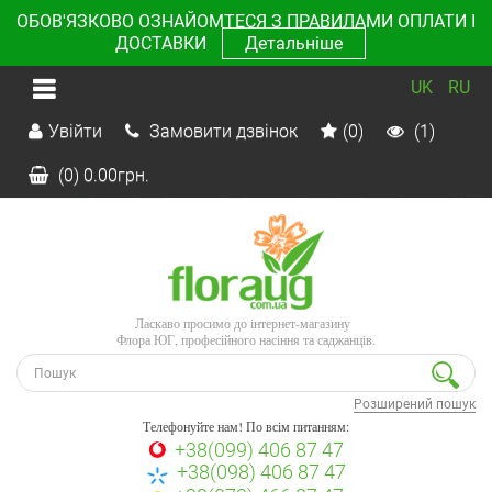
ОБОВ'ЯЗКОВО ОЗНАЙОМТЕСЯ З ПРАВИЛАМИ ОПЛАТИ І
ДОСТАВКИ
Детальніше
UK
RU
Увійти
Замовити дзвінок
(0)
(1)
(0)
0.00
грн.
Ласкаво просимо до інтернет-магазину
Флора ЮГ, професійного насіння та саджанців.
Розширений пошук
Телефонуйте нам! По всім питанням:
+38(099) 406 87 47
+38(098) 406 87 47