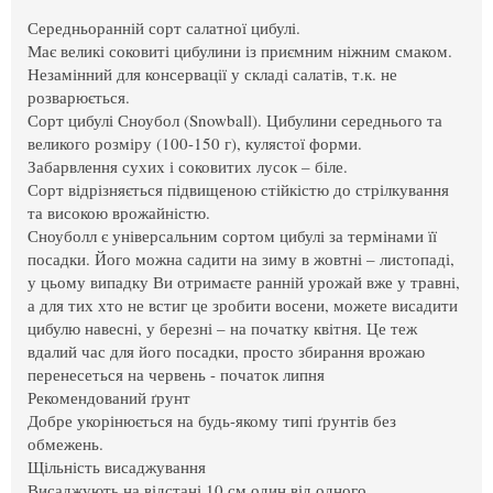
Середньоранній сорт салатної цибулі.
Має великі соковиті цибулини із приємним ніжним смаком.
Незамінний для консервації у складі салатів, т.к. не
розварюється.
Сорт цибулі Сноубол (Snowball). Цибулини середнього та
великого розміру (100-150 г), кулястої форми.
Забарвлення сухих і соковитих лусок – біле.
Сорт відрізняється підвищеною стійкістю до стрілкування
та високою врожайністю.
Сноуболл є універсальним сортом цибулі за термінами її
посадки. Його можна садити на зиму в жовтні – листопаді,
у цьому випадку Ви отримаєте ранній урожай вже у травні,
а для тих хто не встиг це зробити восени, можете висадити
цибулю навесні, у березні – на початку квітня. Це теж
вдалий час для його посадки, просто збирання врожаю
перенесеться на червень - початок липня
Рекомендований ґрунт
Добре укорінюється на будь-якому типі ґрунтів без
обмежень.
Щільність висаджування
Висаджують на відстані 10 см один від одного,