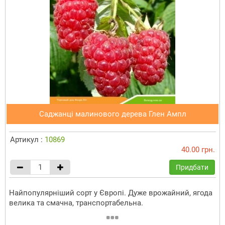
Саджанці малинового дерева Глен Ампл
Артикул :
10869
40.00 грн.
Придбати
Найпопулярніший сорт у Європі. Дуже врожайний, ягода
велика та смачна, транспортабельна.