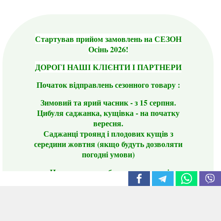
Стартував прийом замовлень на СЕЗОН
Осінь 2026!
ДОРОГІ НАШІ КЛІЄНТИ І ПАРТНЕРИ
Початок відправлень сезонного товару :
Зимовий та ярий часник - з 15 серпня.
Цибуля саджанка, кущівка - на початку
вересня.
Саджанці троянд і плодових кущів з
середини жовтня (якщо будуть дозволяти
погодні умови)
Цього сезону ви будете задоволені
традиційно гарним асортиментом цибулі
сіянки та посадкового часнику, новими
сортами саджанців троянд і не тільки.
📣 Зверніть увагу! Резервуючи сезонні товари