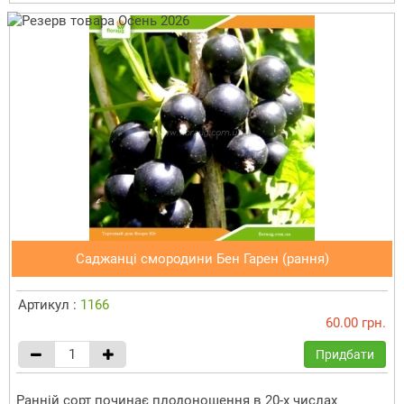
Саджанці смородини Бен Гарен (рання)
Артикул :
1166
60.00 грн.
Придбати
Ранній сорт починає плодоношення в 20-х числах