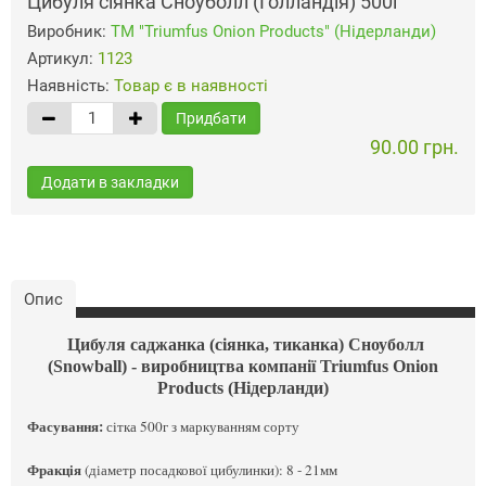
Цибуля сіянка Сноуболл (Голландія) 500г
Виробник:
ТМ "Triumfus Onion Products" (Нідерланди)
Артикул:
1123
Наявність:
Товар є в наявності
Придбати
90.00 грн.
Додати в закладки
Опис
Цибуля саджанка (сіянка, тиканка) Сноуболл
(Snowball) - виробництва компанії Triumfus Onion
Products (Нідерланди)
Фасування:
сітка 500г з маркуванням сорту
Фракція
(діаметр посадкової цибулинки): 8 - 21мм