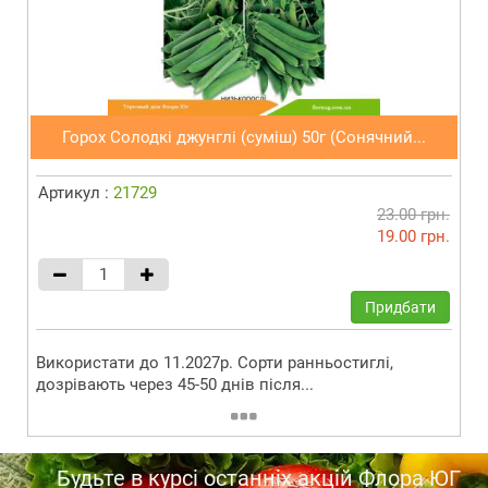
Горох Солодкі джунглі (суміш) 50г (Сонячний...
Артикул :
21729
23.00 грн.
19.00 грн.
Придбати
Використати до 11.2027р. Сорти ранньостиглі,
дозрівають через 45-50 днів після...
Будьте в курсі останніх акцій Флора ЮГ