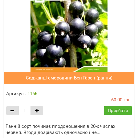
Саджанці смородини Бен Гарен (рання)
Артикул :
1166
60.00 грн.
Придбати
Ранній сорт починає плодоношення в 20-х числах
червня. Ягоди дозрівають одночасно і не...