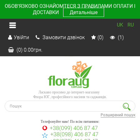
ОБОВ'ЯЗКОВО ОЗНАЙОМТЕСЯ З ПРАВИЛАМИ ОПЛАТИ І
ДОСТАВКИ
Детальніше
UK
RU
Увійти
Замовити дзвінок
(0)
(1)
(0)
0.00
грн.
Ласкаво просимо до інтернет-магазину
Флора ЮГ, професійного насіння та саджанців.
Розширений пошук
Телефонуйте нам! По всім питанням:
+38(099) 406 87 47
+38(098) 406 87 47