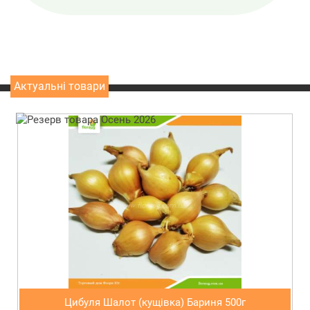
Актуальні товари
Цибуля Шалот (кущівка) Бариня 500г