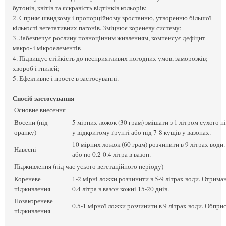
бутонів, квітів та яскравість відтінків кольорів;
2. Сприяє швидкому і пропорційному зростанню, утворенню більшої
кількості вегетативних пагонів. Зміцнює кореневу систему;
3. Забезпечує рослину повноцінним живленням, компенсує дефіцит
макро- і мікроелементів
4. Підвищує стійкість до несприятливих погодних умов, заморозків;
хвороб і гнилей;
5. Ефективне і просте в застосуванні.
Спосіб застосування
Основне внесення
Восени (під
5 мірних ложок (30 грам) змішати з 1 літром сухого 
оранку)
у відкритому ґрунті або під 7-8 кущів у вазонах.
10 мірних ложок (60 грам) розчинити в 9 літрах води
Навесні
або по 0.2-0.4 літра в вазон.
Підживлення (під час усього вегетаційного періоду)
Кореневе
1-2 мірні ложки розчинити в 5-9 літрах води. Отриман
підживлення
0.4 літра в вазон кожні 15-20 днів.
Позакореневе
0.5-1 мірної ложки розчинити в 9 літрах води. Обпри
підживлення