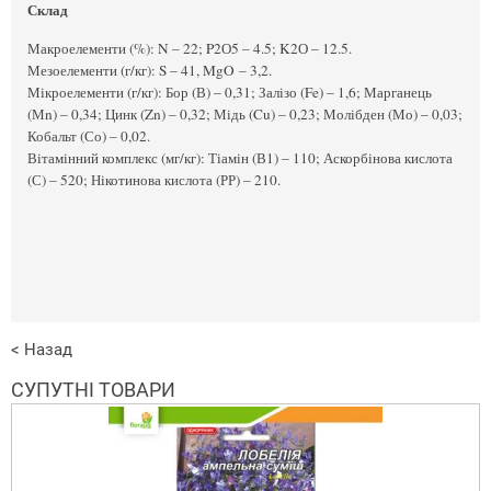
Склад
Макроелементи (%): N – 22; P2О5 – 4.5; K2О – 12.5.
Мезоелементи (г/кг): S – 41, MgO – 3,2.
Мікроелементи (г/кг): Бор (В) – 0,31; Залізо (Fe) – 1,6; Марганець
(Мn) – 0,34; Цинк (Zn) – 0,32; Мідь (Cu) – 0,23; Молібден (Мо) – 0,03;
Кобальт (Со) – 0,02.
Вітамінний комплекс (мг/кг): Тіамін (В1) – 110; Аскорбінова кислота
(С) – 520; Нікотинова кислота (РР) – 210.
< Назад
СУПУТНІ ТОВАРИ