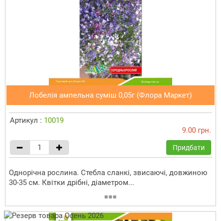
Лобелія ампельна суміш 0,05г (Флора Маркет)
Артикул :
10019
9.00 грн.
Придбати
Однорічна рослина. Стебла сланкі, звисаючі, довжиною
30-35 см. Квітки дрібні, діаметром...