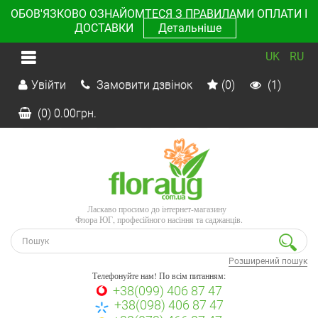
ОБОВ'ЯЗКОВО ОЗНАЙОМТЕСЯ З ПРАВИЛАМИ ОПЛАТИ І
ДОСТАВКИ
Детальніше
UK
RU
Увійти
Замовити дзвінок
(0)
(1)
(0)
0.00
грн.
Ласкаво просимо до інтернет-магазину
Флора ЮГ, професійного насіння та саджанців.
Розширений пошук
Телефонуйте нам! По всім питанням:
+38(099) 406 87 47
+38(098) 406 87 47