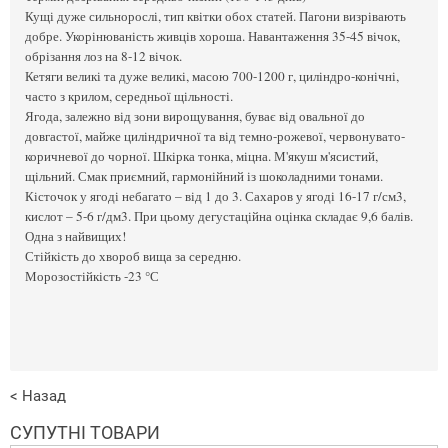
Кущі дуже сильнорослі, тип квітки обох статей. Пагони визрівають
добре. Укорінюваність живців хороша. Навантаження 35-45 вічок,
обрізання лоз на 8-12 вічок.
Кетяги великі та дуже великі, масою 700-1200 г, циліндро-конічні,
часто з крилом, середньої щільності.
Ягода, залежно від зони вирощування, буває від овальної до
довгастої, майже циліндричної та від темно-рожевої, червонувато-
коричневої до чорної. Шкірка тонка, міцна. М'якуш м'ясистий,
щільний. Смак приємний, гармонійний із шоколадними тонами.
Кісточок у ягоді небагато – від 1 до 3. Сахаров у ягоді 16-17 г/см3,
кислот – 5-6 г/дм3. При цьому дегустаційна оцінка складає 9,6 балів.
Одна з найвищих!
Стійкість до хвороб вища за середню.
Морозостійкість -23 °С
< Назад
СУПУТНІ ТОВАРИ