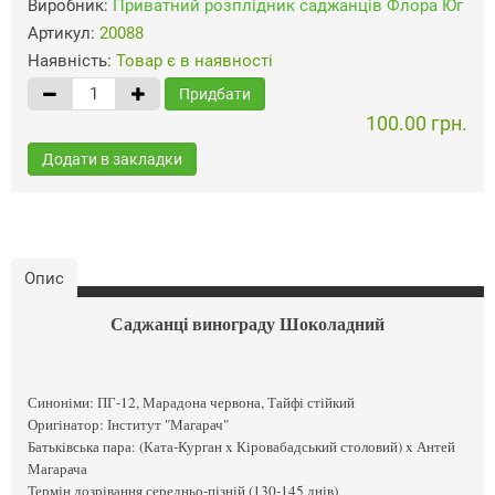
Виробник:
Приватний розплідник саджанців Флора Юг
Артикул:
20088
Наявність:
Товар є в наявності
Придбати
100.00 грн.
Додати в закладки
Опис
Саджанці винограду Шоколадний
Синоніми: ПГ-12, Марадона червона, Тайфі стійкий
Оригінатор: Інститут "Магарач"
Батьківська пара: (Ката-Курган x Кіровабадський столовий) x Антей
Магарача
Термін дозрівання середньо-пізній (130-145 днів)