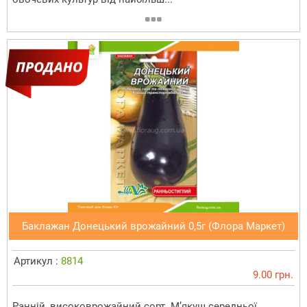
Баклажан Донецький врожайний 0,5г (Флора Маркет)
Артикул :
8814
9.00 грн.
Ранній, високоврожайний сорт. М’якуш середньої