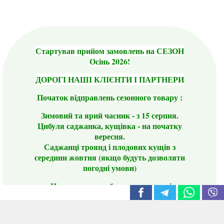
Стартував прийом замовлень на СЕЗОН
Осінь 2026!
ДОРОГІ НАШІ КЛІЄНТИ І ПАРТНЕРИ
Початок відправлень сезонного товару :
Зимовий та ярий часник - з 15 серпня.
Цибуля саджанка, кущівка - на початку
вересня.
Саджанці троянд і плодових кущів з
середини жовтня (якщо будуть дозволяти
погодні умови)
Цього сезону ви будете задоволені
традиційно гарним асортиментом цибулі
сіянки та посадкового часнику, новими
сортами саджанців троянд і не тільки.