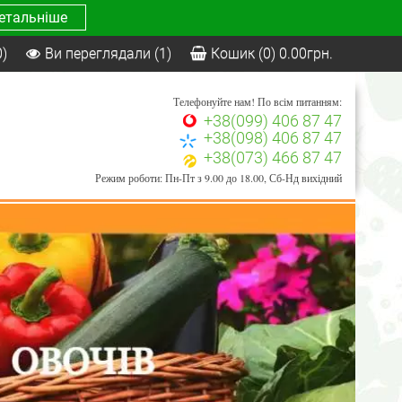
етальніше
0)
Ви переглядали
(1)
Кошик
(0)
0.00
грн.
Телефонуйте нам! По всім питанням:
+38(099) 406 87 47
+38(098) 406 87 47
+38(073) 466 87 47
Режим роботи: Пн-Пт з 9.00 до 18.00, Сб-Нд вихідний