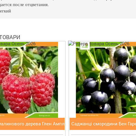
ется после отцветания.
егкий
 ТОВАРИ
малинового дерева Глен Ампл
Саджанці смородини Бен Гаре