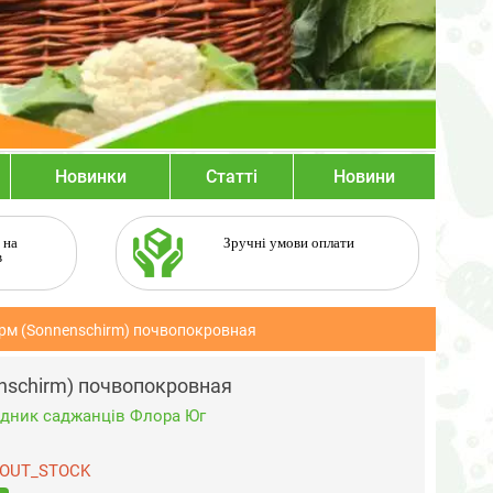
Новинки
Статті
Новини
 на
Зручні умови оплати
в
рм (Sonnenschirm) почвопокровная
nschirm) почвопокровная
дник саджанців Флора Юг
OUT_STOCK