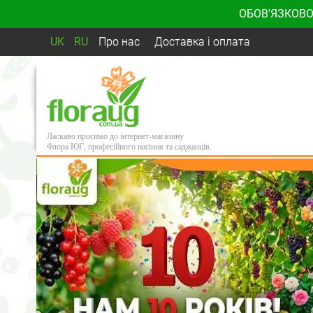
ОБОВ'ЯЗКОВО
UK
RU
Про нас
Доставка і оплата
Ласкаво просимо до інтернет-магазину
Флора ЮГ, професійного насіння та саджанців.