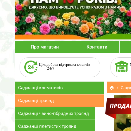
Про магазин
Контакти
Цілодобова підтримка клієнтів
24/7
Саджанці клематисів
🏠
Садж
Саджанці троянд
Саджанці чайно-гібридних троянд
Саджанці плетистих троянд