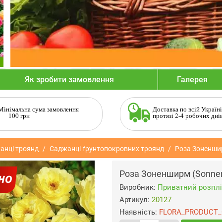
Як зробити замовлення
Галерея
Мінімальна сума замовлення
Доставка по всій Україні
100 грн
протязі 2-4 робочих дні
анці троянд
Саджанці ґрунтопокровних троянд
Роза Зоненши
Роза Зоненширм (Sonne
Виробник:
Приватний розплі
Артикул:
20127
Наявність:
FLORA_PRODUCT_