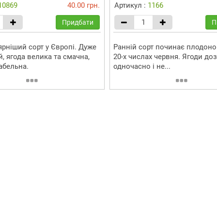
10869
40.00 грн.
Артикул :
1166
Придбати
П
рніший сорт у Європі. Дуже
Ранній сорт починає плодон
, ягода велика та смачна,
20-х числах червня. Ягоди до
абельна.
одночасно і не...