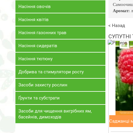
Самоочища
Насіння овочів
Аромат:
л
Насіння квітів
< Назад
Насіння газонних трав
СУПУТНІ
Насіння сидератів
Насіння тютюну
Добрива та стимулятори росту
Засоби захисту рослин
Ґрунти та субстрати
Засоби для чищення вигрібних ям,
басейнів, димоходів
Саджанці 