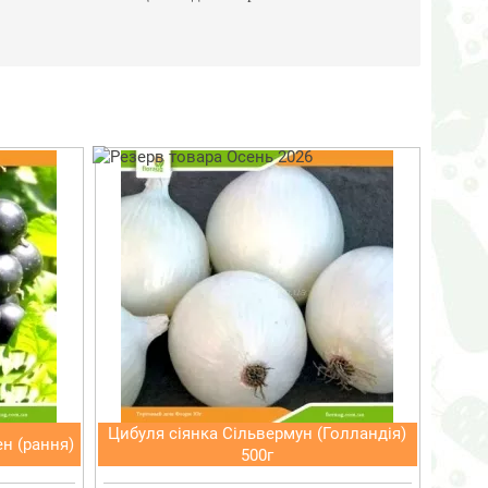
Цибуля сіянка Сільвермун (Голландія)
н (рання)
500г