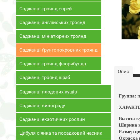
Саджанці троянд спрей
Саджанці англійських троянд
Саджанці мініатюрних троянд
Саджанці ґрунтопокровних троянд
Саджанці троянд флорибунда
Опис
Саджанці троянд шраб
Саджанці плодових кущів
Группа:
п
Саджанці винограду
ХАРАКТ
Высота к
Саджанці екзотичних рослин
Ширина к
Размер цв
Цибуля сіянка та посадковий часник
Окраска 