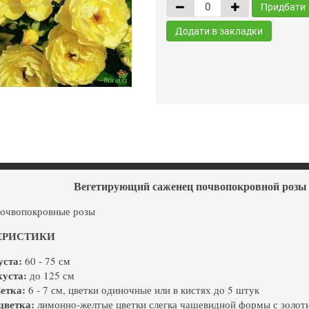
Придбати
Додати в закладки
Вегетирующий саженец почвопокровной розы 
очвопокровные розы
ЕРИСТИКИ
уста:
60 - 75 см
уста:
до 125 см
етка:
6 - 7 см, цветки одиночные или в кистях до 5 штук
цветка:
лимонно-желтые цветки слегка чашевидной формы с золот