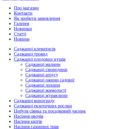
Про магазин
Контакти
Як зробити замовлення
Галерея
Новинки
Статті
Новини
Саджанці клематисів
Саджанці троянд
Саджанці плодових кущів
Саджанці чайно-гібридних троянд
Саджанці плетистих троянд
Саджанці малини
Саджанці троянд спрей
Саджанці смородини
Саджанці англійських троянд
Саджанці аґрусу
Саджанці мініатюрних троянд
Саджанці ожини садової
Саджанці ґрунтопокровних троянд
Саджанці лохини
Саджанці троянд флорибунда
Саджанці жимолості
Саджанці троянд шраб
Саджанці журавлини
Саджанці винограду
Саджанці екзотичних рослин
Цибуля сіянка та посадковий часник
Насіння овочів
Цибуля сіянка
Насіння квітів
Озимий часник
Насіння кавунів
Насіння газонних трав
Ярий часник
Насіння баклажан