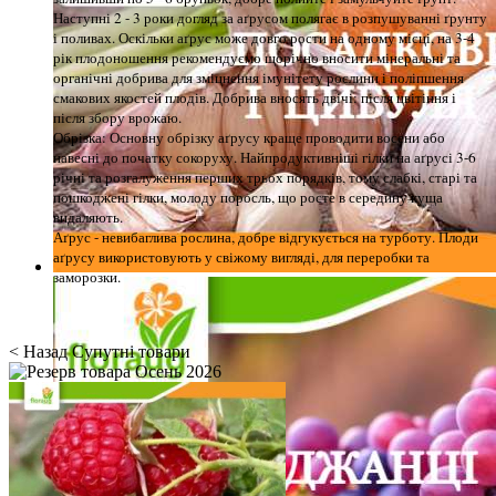
Наступні 2 - 3 роки догляд за аґрусом полягає в розпушуванні ґрунту
і поливах. Оскільки аґрус може довго рости на одному місці, на 3-4
рік плодоношення рекомендуємо щорічно вносити мінеральні та
органічні добрива для зміцнення імунітету рослини і поліпшення
смакових якостей плодів. Добрива вносять двічі: після цвітіння і
після збору врожаю.
Обрізка: Основну обрізку аґрусу краще проводити восени або
навесні до початку сокоруху. Найпродуктивніші гілки на аґрусі 3-6
річні та розгалуження перших трьох порядків, тому слабкі, старі та
пошкоджені гілки, молоду поросль, що росте в середину куща
видаляють.
Аґрус - невибаглива рослина, добре відгукується на турботу. Плоди
аґрусу використовують у свіжому вигляді, для переробки та
заморозки.
< Назад
Супутні товари