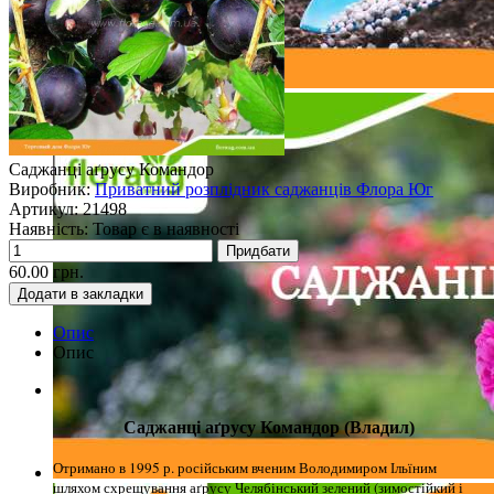
Саджанці аґрусу Командор
Виробник:
Приватний розплідник саджанців Флора Юг
Артикул:
21498
Наявність:
Товар є в наявності
Придбати
60.00 грн.
Додати в закладки
Опис
Опис
Саджанці аґрусу Командор (Владил)
Отримано в 1995 р. російським вченим Володимиром Ільїним
шляхом схрещування аґрусу Челябінський зелений (зимостійкий і