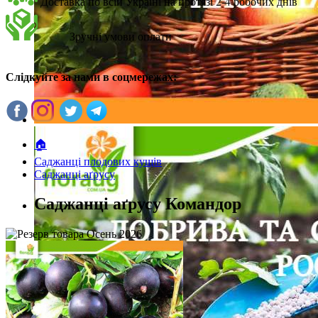
Доставка по всій Україні на протязі 2-4 робочих днів
Зручні умови оплати
Слідкуйте за нами в соцмережах:
🏠
Саджанці плодових кущів
Саджанці аґрусу
Саджанці аґрусу Командор