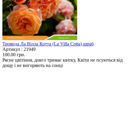
Троянда Ла Вілла Котта (La Villa Cotta) шраб
Артикул :
21949
100.00 грн.
Рясне цвітіння, довго тримає квітку, Квіти не псуються від
дощу і не вигоряють на сонці