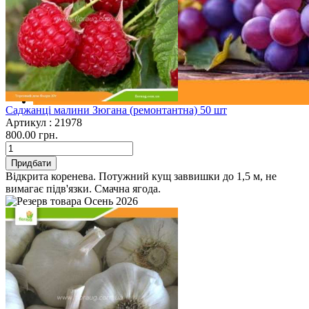
Саджанці малини Зюгана (ремонтантна) 50 шт
Артикул :
21978
800.00 грн.
Придбати
Відкрита коренева. Потужний кущ заввишки до 1,5 м, не
вимагає підв'язки. Смачна ягода.