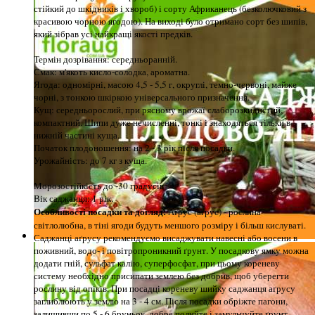
стійкий до шкідників і хвороб) і сорту Африканець (безколючковий з
красивою чорною ягодою). На виході було отримано сорт без шипів,
який зібрав усі найкращі якості предків.
Термін дозрівання: середньоранній.
Смак: м'якоть кисло-солодка, ароматна.
Ягода: одномірні, масою 4,5 - 5,5 г, округлі, темно-червоні, майже
чорні, з тонкою шкіркою універсального призначення.
Кущ: середньорослий, при рясному врожаї слаборозкидистий,
компактний. Шипи дуже нечисленні, тонкі і знаходяться тільки в
нижній частині куща.
Початок плодоношення: на 2 - 3 рік після посадки.
Урожайність: до 7 кг з куща.
Морозостійкість до -30 градусів
Вік саджанця: 1 рік.
Особливості посадки та догляд:
Аґрус (агрус) - рослина
світлолюбна, в тіні ягоди будуть меншого розміру і більш кислуваті.
Саджанці аґрусу рекомендуємо висаджувати навесні або восени в
поживний, водо- і повітропроникний ґрунт. У посадкову ямку можна
додати гній, сульфат калію, суперфосфат, при цьому кореневу
систему необхідно присипати землею без добрив, щоб уберегти
рослину від опіків. При посадці кореневу шийку саджанця аґрусу
заглиблюють у землю на 3 - 4 см. Після посадки обріжте пагони,
залишивши по 5 - 6 бруньок, добре полийте і замульчуйте ґрунт.