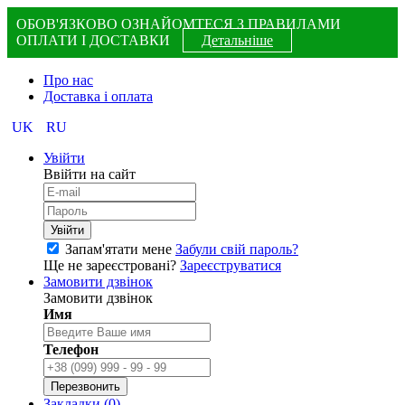
ОБОВ'ЯЗКОВО ОЗНАЙОМТЕСЯ З ПРАВИЛАМИ
ОПЛАТИ І ДОСТАВКИ
Детальніше
Про нас
Доставка і оплата
UK
RU
Увійти
Ввійти на сайт
Увійти
Запам'ятати мене
Забули свій пароль?
Ще не зареєстровані?
Зареєструватися
Замовити дзвінок
Замовити дзвінок
Имя
Телефон
Перезвонить
Закладки
(0)