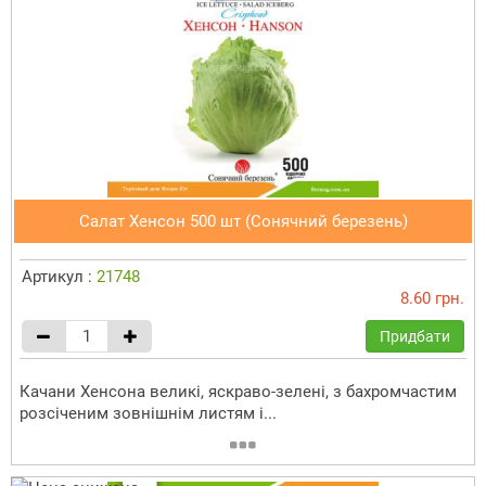
Салат Хенсон 500 шт (Сонячний березень)
Артикул :
21748
8.60 грн.
Придбати
Качани Хенсона великі, яскраво-зелені, з бахромчастим
розсіченим зовнішнім листям і...