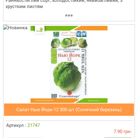
Ранньостиглий сорт, холодостійкий, невибагливий, з
хрустким листям
Салат Нью Йорк-12 500 шт (Сонячний березень)
Артикул :
21747
7.90 грн.