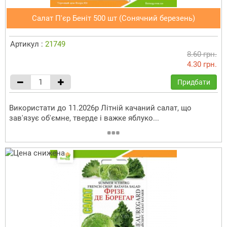
Салат П'єр Беніт 500 шт (Сонячний березень)
Артикул :
21749
8.60 грн.
4.30 грн.
Придбати
Використати до 11.2026р Літній качаний салат, що
зав'язує об'ємне, тверде і важке яблуко...