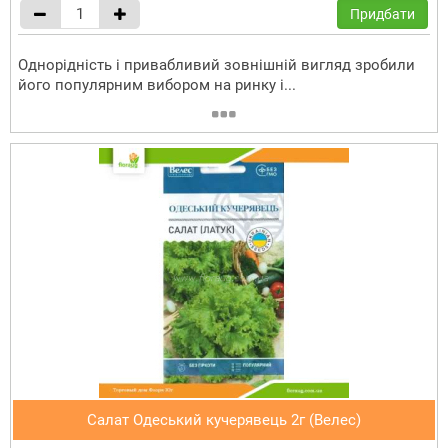
Придбати
Однорідність і привабливий зовнішній вигляд зробили
його популярним вибором на ринку і...
Салат Одеський кучерявець 2г (Велес)