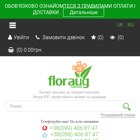
ОБОВ'ЯЗКОВО ОЗНАЙОМТЕСЯ З ПРАВИЛАМИ ОПЛАТИ І
ДОСТАВКИ
Детальніше
UK
RU
Увійти
Замовити дзвінок
(0)
(0)
(0)
0.00
грн.
Ласкаво просимо до інтернет-магазину
Флора ЮГ, професійного насіння та саджанців.
Розширений пошук
Телефонуйте нам! По всім питанням:
+38(099) 406 87 47
+38(098) 406 87 47