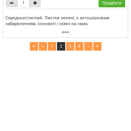
Придбати
Середньостиглий. Листки зелені, з антоціановим
забарвленням, соковиті і ніжні на смак.
1
2
3
4