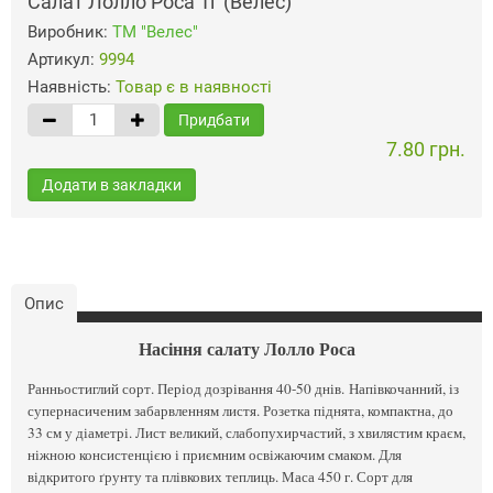
Салат Лолло Роса 1г (Велес)
Виробник:
ТМ "Велес"
Артикул:
9994
Наявність:
Товар є в наявності
Придбати
7.80 грн.
Додати в закладки
Опис
Насіння салату Лолло Роса
Ранньостиглий сорт. Період дозрівання 40-50 днів. Напівкочанний, із
супернасиченим забарвленням листя. Розетка піднята, компактна, до
33 см у діаметрі. Лист великий, слабопухирчастий, з хвилястим краєм,
ніжною консистенцією і приємним освіжаючим смаком. Для
відкритого ґрунту та плівкових теплиць. Маса 450 г. Сорт для