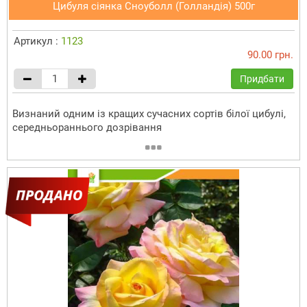
Цибуля сіянка Сноуболл (Голландія) 500г
Артикул :
1123
90.00 грн.
Придбати
Визнаний одним із кращих сучасних сортів білої цибулі,
середньораннього дозрівання