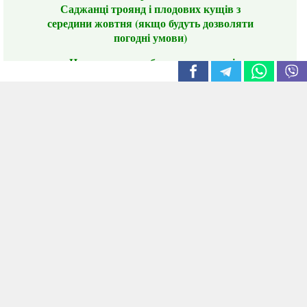
Саджанці троянд і плодових кущів з
середини жовтня (якщо будуть дозволяти
погодні умови)
Цього сезону ви будете задоволені
традиційно гарним асортиментом цибулі
сіянки та посадкового часнику, новими
сортами саджанців троянд і не тільки.
📣 Зверніть увагу! Резервуючи сезонні товари
заздалегідь, ви гарантовано отримаєте
дефіцитні сорти за фіксованою ціною на
момент резервування.
Наші переваги:
Нові сорти.
Вигідні умови доставки.
Лояльні та помірні ціни.
Інформація на сайті актуальна,