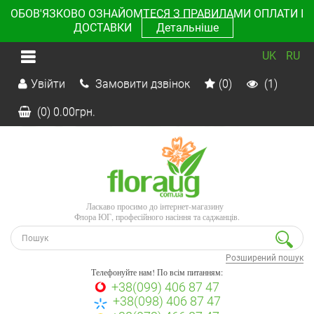
ОБОВ'ЯЗКОВО ОЗНАЙОМТЕСЯ З ПРАВИЛАМИ ОПЛАТИ І
ДОСТАВКИ
Детальніше
UK
RU
Увійти
Замовити дзвінок
(0)
(1)
(0)
0.00
грн.
Ласкаво просимо до інтернет-магазину
Флора ЮГ, професійного насіння та саджанців.
Розширений пошук
Телефонуйте нам! По всім питанням:
+38(099) 406 87 47
+38(098) 406 87 47