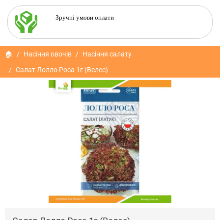
Зручні умови оплати
🏠
Насіння овочів
Насіння салату
Салат Лолло Роса 1г (Велес)