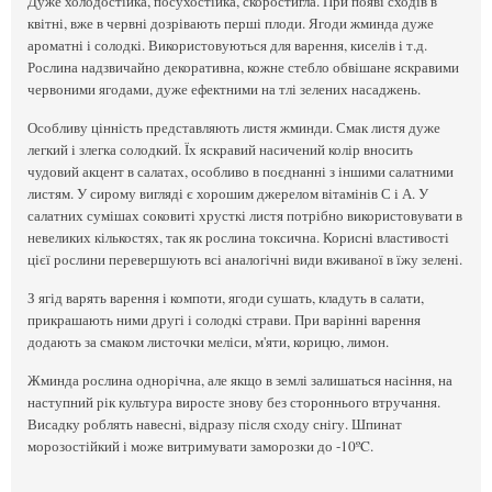
Дуже холодостійка, посухостійка, скоростигла. При появі сходів в
квітні, вже в червні дозрівають перші плоди. Ягоди жминда дуже
ароматні і солодкі. Використовуються для варення, киселів і т.д.
Рослина надзвичайно декоративна, кожне стебло обвішане яскравими
червоними ягодами, дуже ефектними на тлі зелених насаджень.
Особливу цінність представляють листя жминди. Смак листя дуже
легкий і злегка солодкий. Їх яскравий насичений колір вносить
чудовий акцент в салатах, особливо в поєднанні з іншими салатними
листям. У сирому вигляді є хорошим джерелом вітамінів С і А. У
салатних сумішах соковиті хрусткі листя потрібно використовувати в
невеликих кількостях, так як рослина токсична. Корисні властивості
цієї рослини перевершують всі аналогічні види вживаної в їжу зелені.
З ягід варять варення і компоти, ягоди сушать, кладуть в салати,
прикрашають ними другі і солодкі страви. При варінні варення
додають за смаком листочки меліси, м'яти, корицю, лимон.
Жминда рослина однорічна, але якщо в землі залишаться насіння, на
наступний рік культура виросте знову без стороннього втручання.
Висадку роблять навесні, відразу після сходу снігу. Шпинат
морозостійкий і може витримувати заморозки до -10ºC.