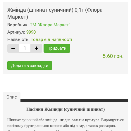
Жмінда (шпинат суничний) 0,1г (Флора
Маркет)
Виробник:
ТМ "Флора Маркет"
Артикул:
9990
Наявність:
Товар є в наявності
Придбати
5.60 грн.
Додати в закладки
Опис
Насіння Жминди (суничний шпинат)
Шпинат суничний або жмінда - ягідна-салатна культура. Вирощується
посівом у ґрунт ранньою весною або під зиму, а також розсадою.