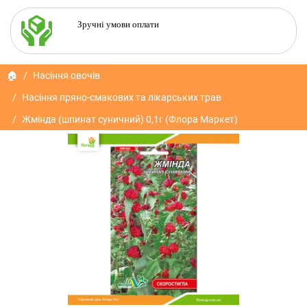
Зручні умови оплати
🏠
Насіння овочів
Насіння пряно-смакових та лікарських трав
Жмінда (шпинат суничний) 0,1г (Флора Маркет)