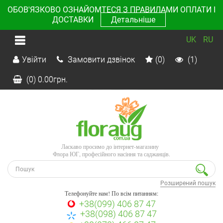
ОБОВ'ЯЗКОВО ОЗНАЙОМТЕСЯ З ПРАВИЛАМИ ОПЛАТИ І
ДОСТАВКИ
Детальніше
UK
RU
Увійти
Замовити дзвінок
(0)
(1)
(0)
0.00
грн.
Ласкаво просимо до інтернет-магазину
Флора ЮГ, професійного насіння та саджанців.
Розширений пошук
Телефонуйте нам! По всім питанням:
+38(099) 406 87 47
+38(098) 406 87 47