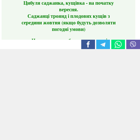
Цибуля саджанка, кущівка - на початку
вересня.
Саджанці троянд і плодових кущів з
середини жовтня (якщо будуть дозволяти
погодні умови)
Цього сезону ви будете задоволені
традиційно гарним асортиментом цибулі
сіянки та посадкового часнику, новими
сортами саджанців троянд і не тільки.
📣 Зверніть увагу! Резервуючи сезонні товари
заздалегідь, ви гарантовано отримаєте
дефіцитні сорти за фіксованою ціною на
момент резервування.
Наші переваги:
Нові сорти.
Вигідні умови доставки.
Лояльні та помірні ціни.