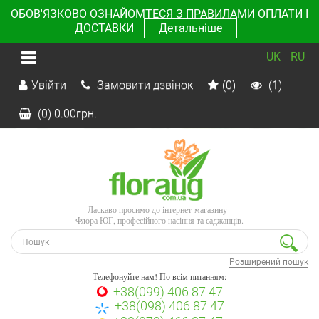
ОБОВ'ЯЗКОВО ОЗНАЙОМТЕСЯ З ПРАВИЛАМИ ОПЛАТИ І
ДОСТАВКИ
Детальніше
UK
RU
Увійти
Замовити дзвінок
(0)
(1)
(0)
0.00
грн.
Ласкаво просимо до інтернет-магазину
Флора ЮГ, професійного насіння та саджанців.
Розширений пошук
Телефонуйте нам! По всім питанням:
+38(099) 406 87 47
+38(098) 406 87 47