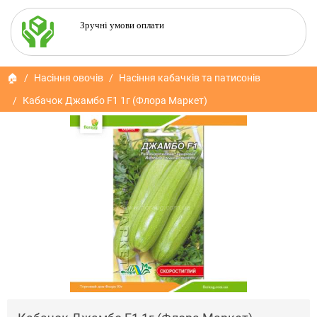
Зручні умови оплати
🏠
Насіння овочів
Насіння кабачків та патисонів
Кабачок Джамбо F1 1г (Флора Маркет)