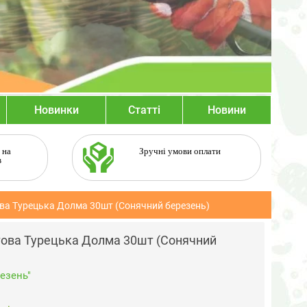
Новинки
Статті
Новини
 на
Зручні умови оплати
в
ва Турецька Долма 30шт (Сонячний березень)
това Турецька Долма 30шт (Сонячний
езень"