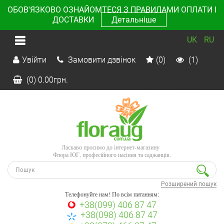
ОБОВ'ЯЗКОВО ОЗНАЙОМТЕСЯ З ПРАВИЛАМИ ОПЛАТИ І
ДОСТАВКИ
Детальніше
UK
RU
Увійти
Замовити дзвінок
(0)
(1)
(0)
0.00
грн.
Ласкаво просимо до інтернет-магазину
Флора ЮГ, професійного насіння та саджанців.
Розширений пошук
Телефонуйте нам! По всім питанням:
+38(099) 406 87 47
+38(098) 406 87 47