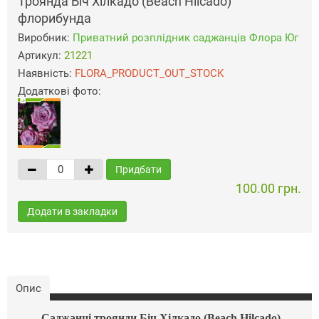
Троянда Біч Хілкадо (Beach Hilcado)
флорибунда
Виробник:
Приватний розплідник саджанців Флора Юг
Артикул:
21221
Наявність:
FLORA_PRODUCT_OUT_STOCK
Додаткові фото:
Придбати
100.00 грн.
Додати в закладки
Опис
Саджанці троянди Біч Хілкадо (Beach Hilcado)