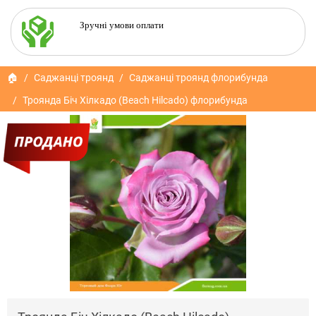
Зручні умови оплати
🏠
Саджанці троянд
Саджанці троянд флорибунда
Троянда Біч Хілкадо (Beach Hilcado) флорибунда