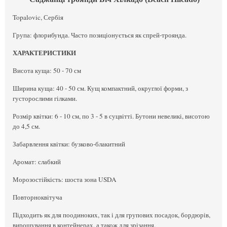
Topalovic, Сербія
Група: флорибунда. Часто позиціонується як спрей-троянда.
ХАРАКТЕРИСТИКИ
Висота куща: 50 - 70 см
Ширина куща: 40 - 50 см. Кущ компактний, округлої форми, з
густорослими гілками.
Розмір квітки: 6 - 10 см, по 3 - 5 в суцвітті. Бутони невеликі, висотою
до 4,5 см.
Забарвлення квітки: бузково-блакитний
Аромат: слабкий
Морозостійкість: шоста зона USDA
Повторноквітуча
Підходить як для поодиноких, так і для групових посадок, бордюрів,
вирощування в контейнерах, а також для зрізання.