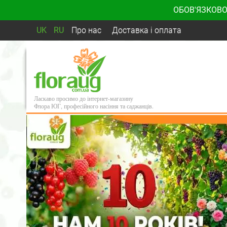
ОБОВ'ЯЗКОВО
UK
RU
Про нас
Доставка і оплата
Ласкаво просимо до інтернет-магазину
Флора ЮГ, професійного насіння та саджанців.