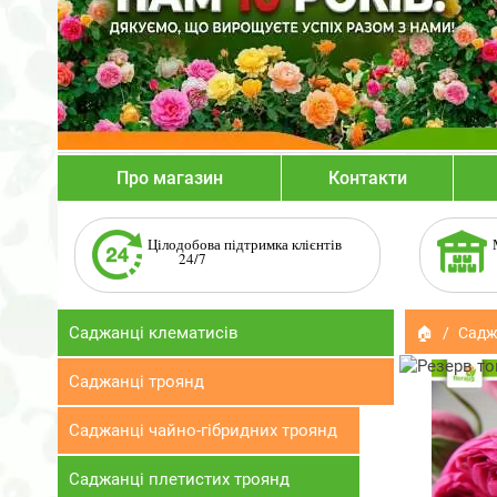
Про магазин
Контакти
Цілодобова підтримка клієнтів
24/7
Саджанці клематисів
🏠
Садж
Саджанці троянд
Саджанці чайно-гібридних троянд
Саджанці плетистих троянд