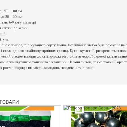
: 80 – 100 см
а: 50 – 60 см
ітки: 6-9 см у діаметрі
 квітки: рожевий
кий
ітуча
іано є природною мутацією сорту Піано. Незвичайна квітка була помічена на п
і стала однією з найпопулярніших троянд. Бутон кулястий, розкривається повіл
жевий, згодом вигоряє до світло-рожевого. Життя кожної окремої квітки стан
малиновим відтінком, тонкий та елегантний. Пагони сильні, прямостоячі. Сорт с
х рослин поряд з шавлією, лавандою, гвоздикою та півонії.
 ТОВАРИ