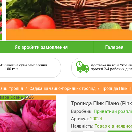
Як зробити замовлення
Галерея
Мінімальна сума замовлення
Доставка по всій Україні
100 грн
протязі 2-4 робочих дні
анці троянд
Саджанці чайно-гібридних троянд
Троянда Пінк Пі
Троянда Пінк Піано (Pink
Виробник:
Приватний розплі
Артикул:
20024
Наявність:
Товар є в наявнос