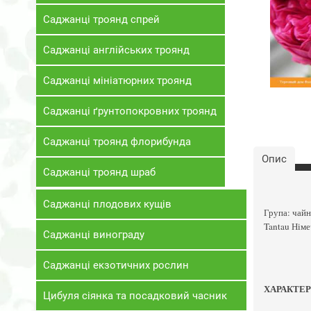
Саджанці троянд спрей
Саджанці англійських троянд
Саджанці мініатюрних троянд
Саджанці ґрунтопокровних троянд
Саджанці троянд флорибунда
Опис
Саджанці троянд шраб
Саджанці плодових кущів
Група: чайно
Tantau Німе
Саджанці винограду
Саджанці екзотичних рослин
ХАРАКТЕ
Цибуля сіянка та посадковий часник