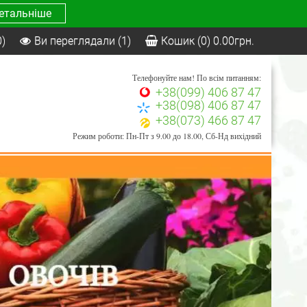
етальніше
0)
Ви переглядали
(1)
Кошик
(0)
0.00
грн.
Телефонуйте нам! По всім питанням:
+38(099) 406 87 47
+38(098) 406 87 47
+38(073) 466 87 47
Режим роботи: Пн-Пт з 9.00 до 18.00, Сб-Нд вихідний