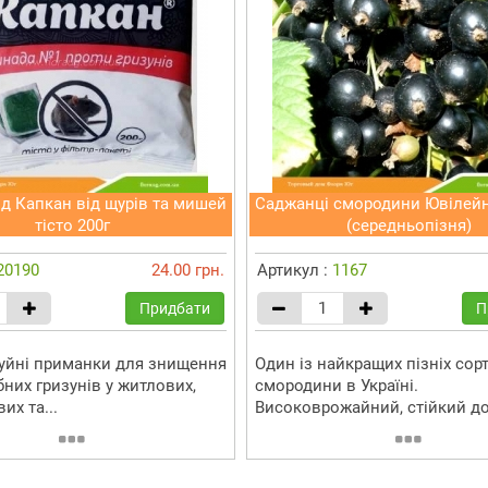
д Капкан від щурів та мишей
Саджанці смородини Ювілей
тісто 200г
(середньопізня)
20190
24.00 грн.
Артикул :
1167
Придбати
П
руйні приманки для знищення
Один із найкращих пізніх сорт
них гризунів у житлових,
смородини в Україні.
х та...
Високоврожайний, стійкий до.