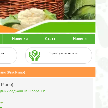
Новинки
Статті
Новини
 на
Зручні умови оплати
в
ано (Pink Piano)
 Piano)
дник саджанців Флора Юг
ті