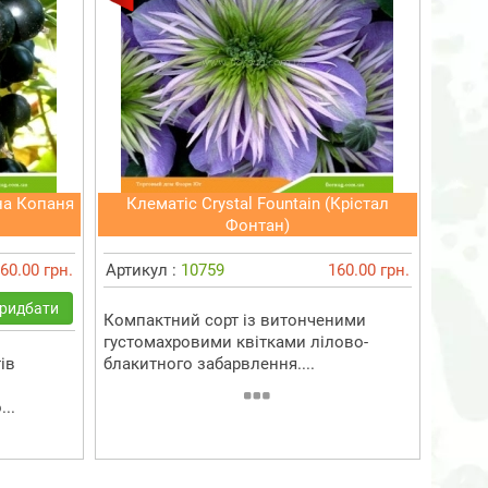
на Копаня
Клематіс Crystal Fountain (Крістал
Фонтан)
60.00 грн.
Артикул :
10759
160.00 грн.
ридбати
Компактний сорт із витонченими
густомахровими квітками лілово-
ів
блакитного забарвлення....
..