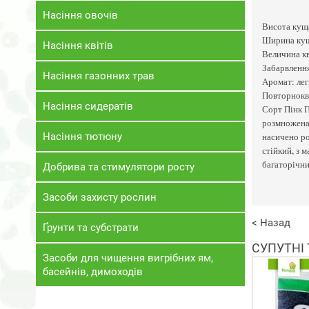
Насіння овочів
Висота куща
Ширина кущ
Насіння квітів
Величина кв
Забарвлення
Насіння газонних трав
Аромат: лег
Повторнокв
Насіння сидератів
Сорт Пінк П
розмножена 
Насіння тютюну
насичено ро
стійкий, з 
багаторічни
Добрива та стимулятори росту
Засоби захисту рослин
< Назад
Ґрунти та субстрати
СУПУТНІ
Засоби для чищення вигрібних ям,
басейнів, димоходів