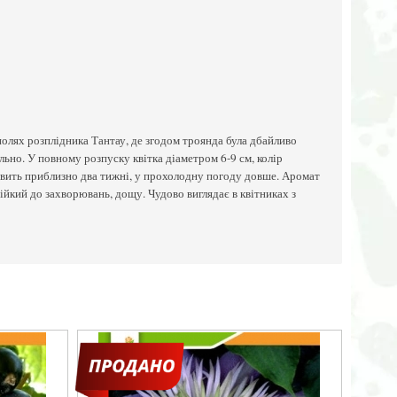
олях розплідника Тантау, де згодом троянда була дбайливо
ьно. У повному розпуску квітка діаметром 6-9 см, колір
овить приблизно два тижні, у прохолодну погоду довше. Аромат
тійкий до захворювань, дощу. Чудово виглядає в квітниках з