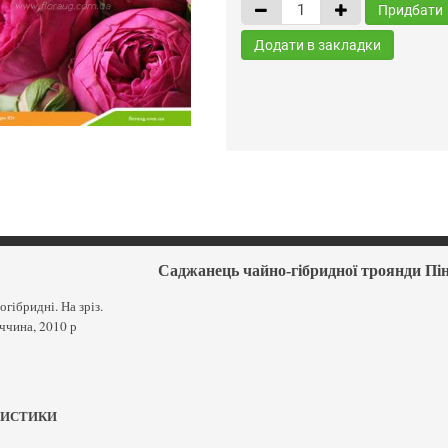
Придбати
Додати в закладки
Саджанець чайно-гібридної троянди Пінк
гібридні. На зріз.
ччина, 2010 р
РИСТИКИ