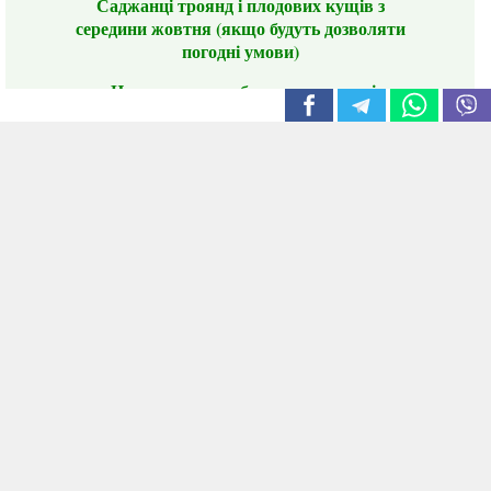
Саджанці троянд і плодових кущів з
середини жовтня (якщо будуть дозволяти
погодні умови)
Цього сезону ви будете задоволені
традиційно гарним асортиментом цибулі
сіянки та посадкового часнику, новими
сортами саджанців троянд і не тільки.
📣 Зверніть увагу! Резервуючи сезонні товари
заздалегідь, ви гарантовано отримаєте
дефіцитні сорти за фіксованою ціною на
момент резервування.
Наші переваги:
Нові сорти.
Вигідні умови доставки.
Лояльні та помірні ціни.
Інформація на сайті актуальна,
відправляємо в режимі реального часу