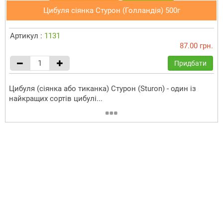
Цибуля сіянка Стурон (Голландія) 500г
Артикул :
1131
87.00 грн.
Придбати
Цибуля (сіянка або тиканка) Стурон (Sturon) - один із
найкращих сортів цибулі...