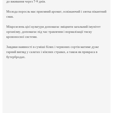
до вживання через 7-9 днів.
Молода поросль має приємний аромат, освіжаючий і злегка пікантний
смак.
Мікрозелень цієї культури допомагає зміцнити загальний імунітет
організму, допомагає під час травлення і нормалізації тиску
кровоносної системи.
Завдяки наявності в суміші білих і червоних сортів матиме дуже
гарний вигляд у салатах і м'ясних стравах, а також як прикраса в
бутербродах.