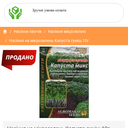
Зручні умови оплати
🏠
Насіння овочів
Насіння мікрозелені
Насіння на мікрозелень Капуста суміш 10г