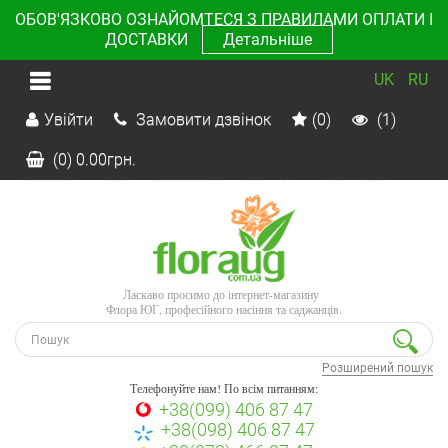
ОБОВ'ЯЗКОВО ОЗНАЙОМТЕСЯ З ПРАВИЛАМИ ОПЛАТИ І
ДОСТАВКИ
Детальніше
UK
RU
Увійти
Замовити дзвінок
(0)
(1)
(0)
0.00
грн.
Ласкаво просимо до інтернет-магазину
Флора ЮГ, професійного насіння та саджанців.
Розширений пошук
Телефонуйте нам! По всім питанням:
+38(099) 406 87 47
+38(098) 406 87 47