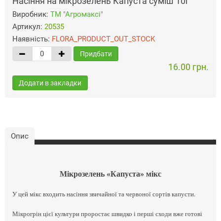
Насіння на мікрозелень Капуста суміш 10г
Виробник:
ТМ "Агромаксі"
Артикул:
20535
Наявність:
FLORA_PRODUCT_OUT_STOCK
Придбати
16.00 грн.
Додати в закладки
Опис
Мікрозелень «Капуста» мікс
У цей мікс входить насіння звичайної та червоної сортів капусти.
Мікрогрін цієї культури проростає швидко і перші сходи вже готові