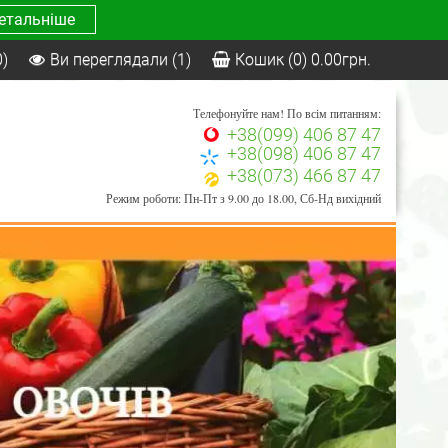
етальніше
0)
Ви переглядали
(1)
Кошик
(0)
0.00
грн.
Телефонуйте нам! По всім питанням:
+38(099) 406 87 47
+38(098) 406 87 47
+38(073) 466 87 47
Режим роботи: Пн-Пт з 9.00 до 18.00, Сб-Нд вихідний