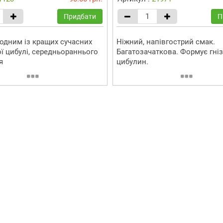
Придбати
П
одним із кращих сучасних
Ніжний, напівгострий смак.
ої цибулі, середньораннього
Багатозачаткова. Формує гніз
я
цибулин.