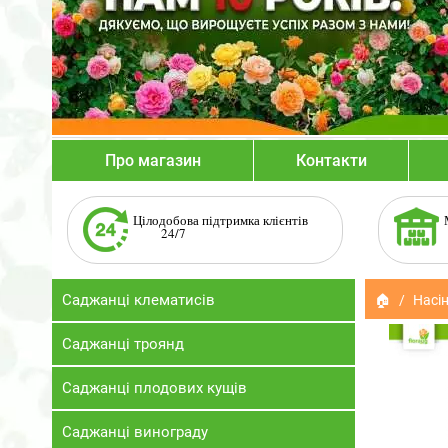
Про магазин
Контакти
Цілодобова підтримка клієнтів
24/7
Саджанці клематисів
🏠
Насін
Саджанці троянд
Саджанці плодових кущів
Саджанці винограду