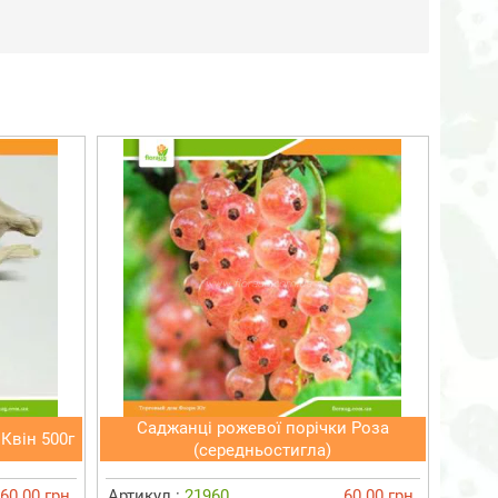
Саджанці рожевої порічки Роза
Квін 500г
(середньостигла)
60.00 грн.
Артикул :
21960
60.00 грн.