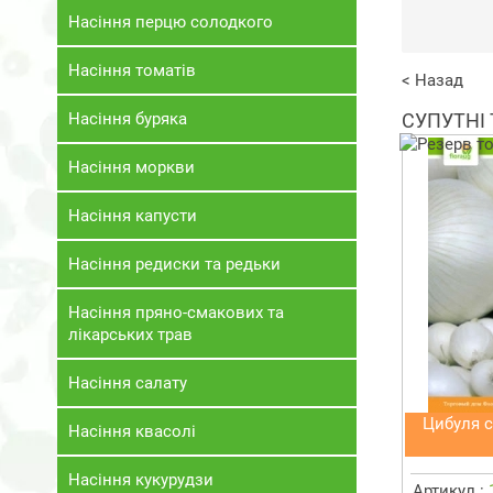
Насіння перцю солодкого
Насіння томатів
< Назад
Насіння буряка
СУПУТНІ
Насіння моркви
Насіння капусти
Насіння редиски та редьки
Насіння пряно-смакових та
лікарських трав
Насіння салату
Цибуля с
Насіння квасолі
Насіння кукурудзи
Артикул :