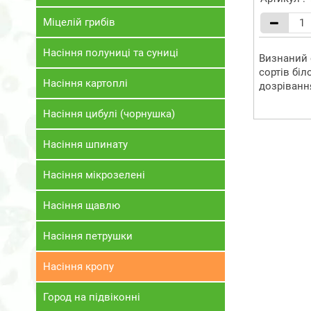
Міцелій грибів
Насіння полуниці та суниці
Визнаний 
сортів біл
Насіння картоплі
дозріванн
Насіння цибулі (чорнушка)
Насіння шпинату
Насіння мікрозелені
Насіння щавлю
Насіння петрушки
Насіння кропу
Город на підвіконні