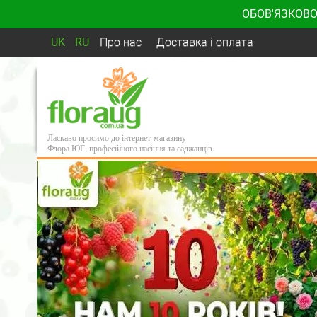
ОБОВ'ЯЗКОВО
UK
RU
Про нас
Доставка і оплата
Ласкаво просимо до інтернет-магазину
Флора ЮГ, професійного насіння та саджанців.