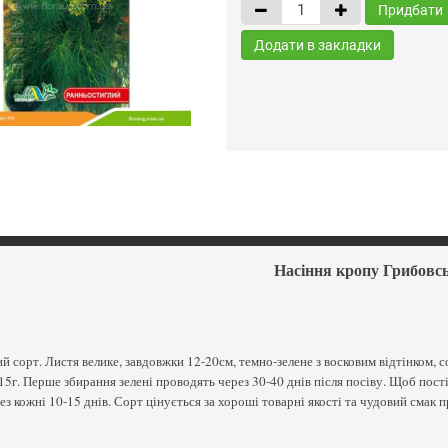
Придбати
Додати в закладки
Насіння кропу Грибовс
й сорт. Листя велике, завдовжки 12-20см, темно-зелене з восковим відтінком, 
-15г. Перше збирання зелені проводять через 30-40 днів після посіву. Щоб пості
ез кожні 10-15 днів. Сорт цінується за хороші товарні якості та чудовий смак п