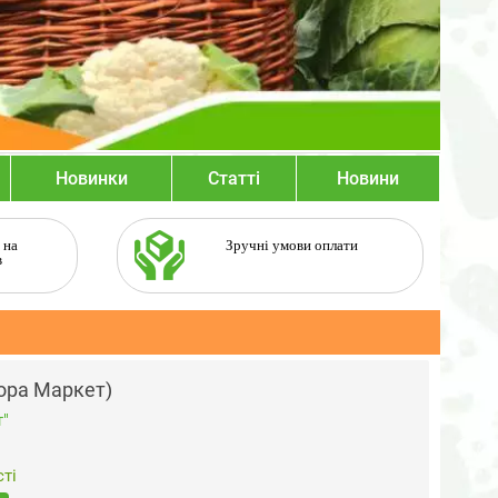
Новинки
Статті
Новини
 на
Зручні умови оплати
в
лора Маркет)
"
ті