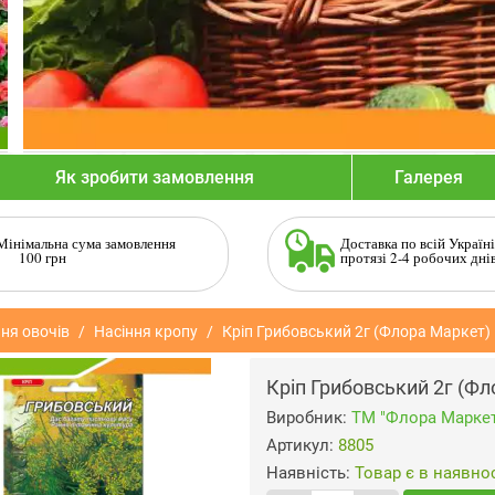
Як зробити замовлення
Галерея
Мінімальна сума замовлення
Доставка по всій Україні
100 грн
протязі 2-4 робочих дні
ня овочів
Насіння кропу
Кріп Грибовський 2г (Флора Маркет)
Кріп Грибовський 2г (Ф
Виробник:
ТМ "Флора Маркет
Артикул:
8805
Наявність:
Товар є в наявнос