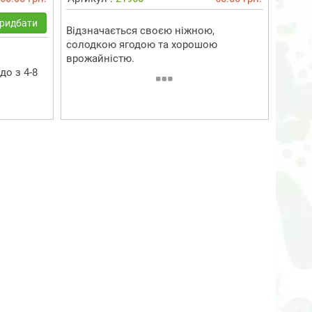
ридбати
Відзначається своєю ніжною,
солодкою ягодою та хорошою
врожайністю.
до з 4-8