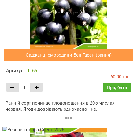
Саджанці смородини Бен Гарен (рання)
Артикул :
1166
60.00 грн.
Придбати
Ранній сорт починає плодоношення в 20-х числах
червня. Ягоди дозрівають одночасно і не...