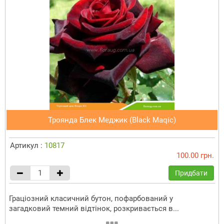
Троянда Блек Меджик (Black Maqic)
Артикул :
10817
100.00 грн.
Придбати
Граціозний класичний бутон, пофарбований у
загадковий темний відтінок, розкривається в...