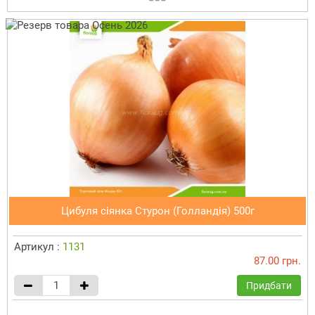
Цибуля сіянка Стурон (Голландія) 500г
Артикул :
1131
87.00 грн.
Придбати