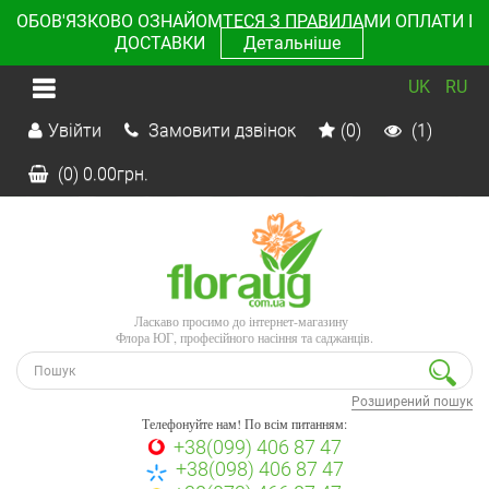
ОБОВ'ЯЗКОВО ОЗНАЙОМТЕСЯ З ПРАВИЛАМИ ОПЛАТИ І
ДОСТАВКИ
Детальніше
UK
RU
Увійти
Замовити дзвінок
(0)
(1)
(0)
0.00
грн.
Ласкаво просимо до інтернет-магазину
Флора ЮГ, професійного насіння та саджанців.
Розширений пошук
Телефонуйте нам! По всім питанням:
+38(099) 406 87 47
+38(098) 406 87 47