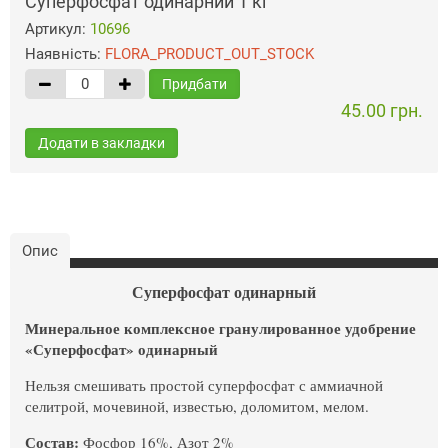
Суперфосфат одинарний 1 кг
Артикул:
10696
Наявність:
FLORA_PRODUCT_OUT_STOCK
Придбати
45.00 грн.
Додати в закладки
Опис
Суперфосфат одинарный
Минеральное комплексное гранулированное удобрение
«Суперфосфат» одинарный
Нельзя смешивать простой суперфосфат с аммиачной
селитрой, мочевиной, известью, доломитом, мелом.
Состав:
Фосфор 16%, Азот 2%