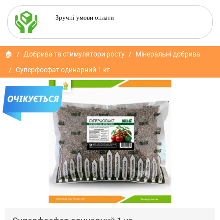
Зручні умови оплати
🏠
Добрива та стимулятори росту
Мінеральні добрива
Суперфосфат одинарний 1 кг