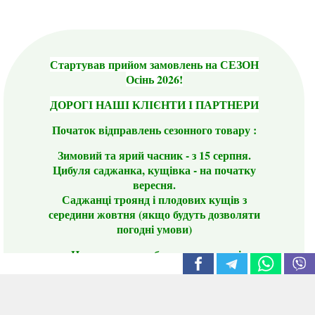
Стартував прийом замовлень на СЕЗОН
Осінь 2026!
ДОРОГІ НАШІ КЛІЄНТИ І ПАРТНЕРИ
Початок відправлень сезонного товару :
Зимовий та ярий часник - з 15 серпня.
Цибуля саджанка, кущівка - на початку
вересня.
Саджанці троянд і плодових кущів з
середини жовтня (якщо будуть дозволяти
погодні умови)
Цього сезону ви будете задоволені
традиційно гарним асортиментом цибулі
сіянки та посадкового часнику, новими
сортами саджанців троянд і не тільки.