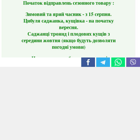
Початок відправлень сезонного товару :
Зимовий та ярий часник - з 15 серпня.
Цибуля саджанка, кущівка - на початку
вересня.
Саджанці троянд і плодових кущів з
середини жовтня (якщо будуть дозволяти
погодні умови)
Цього сезону ви будете задоволені
традиційно гарним асортиментом цибулі
сіянки та посадкового часнику, новими
сортами саджанців троянд і не тільки.
📣 Зверніть увагу! Резервуючи сезонні товари
заздалегідь, ви гарантовано отримаєте
дефіцитні сорти за фіксованою ціною на
момент резервування.
Наші переваги:
Нові сорти.