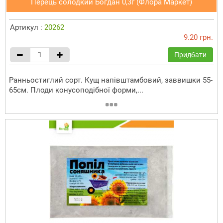
Перець солодкий Богдан 0,3г (Флора Маркет)
Артикул :
20262
9.20 грн.
Придбати
Ранньостиглий сорт. Кущ напівштамбовий, заввишки 55-
65см. Плоди конусоподібної форми,...