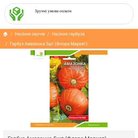
Зручні умови оплати
🏠
Насіння овочів
Насіння гарбуза
Гарбуз Амазонка 5шт (Флора Маркет)