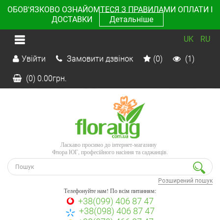
ОБОВ'ЯЗКОВО ОЗНАЙОМТЕСЯ З ПРАВИЛАМИ ОПЛАТИ І
ДОСТАВКИ
Детальніше
UK
RU
Увійти
Замовити дзвінок
(0)
(1)
(0)
0.00
грн.
Ласкаво просимо до інтернет-магазину
Флора ЮГ, професійного насіння та саджанців.
Розширений пошук
Телефонуйте нам! По всім питанням:
+38(099) 406 87 47
+38(098) 406 87 47