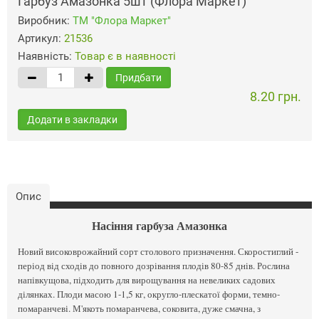
Гарбуз Амазонка 5шт (Флора Маркет)
Виробник:
ТМ "Флора Маркет"
Артикул:
21536
Наявність:
Товар є в наявності
Придбати
8.20 грн.
Додати в закладки
Опис
Насіння гарбуза Амазонка
Новий високоврожайний сорт столового призначення. Скоростиглий -
період від сходів до повного дозрівання плодів 80-85 днів. Рослина
напівкущова, підходить для вирощування на невеликих садових
ділянках. Плоди масою 1-1,5 кг, округло-плескатої форми, темно-
помаранчеві. М'якоть помаранчева, соковита, дуже смачна, з