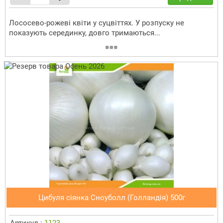
Лососево-рожеві квіти у суцвіттях. У розпуску не
показують серединку, довго тримаються...
Цибуля сіянка Сноуболл (Голландія) 500г
Артикул :
1123