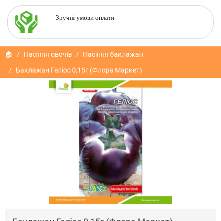
Зручні умови оплати
🏠
Насіння овочів
Насіння баклажан
Баклажан Геліос 0,15г (Флора Маркет)