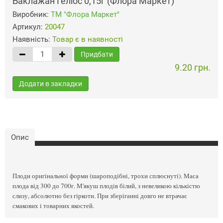
Баклажан Геліос 0,15г (Флора Маркет)
Виробник:
ТМ "Флора Маркет"
Артикул:
20047
Наявність:
Товар є в наявності
Придбати
9.20 грн.
Додати в закладки
Опис
Плоди оригінальної форми (шароподібні, трохи сплюснуті). Маса
плода від 300 до 700г. М'якуш плодів білий, з невеликою кількістю
слизу, абсолютно без гіркоти. При зберіганні довго не втрачає
смакових і товарних якостей.