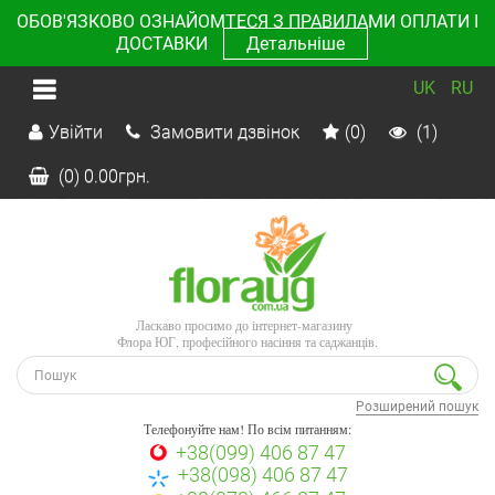
ОБОВ'ЯЗКОВО ОЗНАЙОМТЕСЯ З ПРАВИЛАМИ ОПЛАТИ І
ДОСТАВКИ
Детальніше
UK
RU
Увійти
Замовити дзвінок
(0)
(1)
(0)
0.00
грн.
Ласкаво просимо до інтернет-магазину
Флора ЮГ, професійного насіння та саджанців.
Розширений пошук
Телефонуйте нам! По всім питанням:
+38(099) 406 87 47
+38(098) 406 87 47