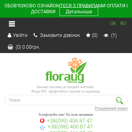
ОБОВ'ЯЗКОВО ОЗНАЙОМТЕСЯ З ПРАВИЛАМИ ОПЛАТИ І
ДОСТАВКИ
Детальніше
UK
RU
Увійти
Замовити дзвінок
(0)
(1)
(0)
0.00
грн.
Ласкаво просимо до інтернет-магазину
Флора ЮГ, професійного насіння та саджанців.
Розширений пошук
Телефонуйте нам! По всім питанням:
+38(099) 406 87 47
+38(098) 406 87 47