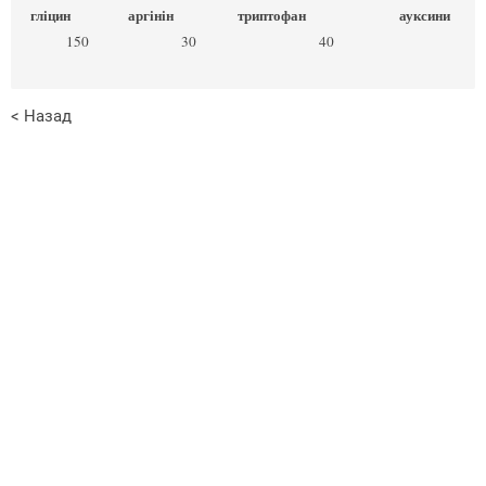
гліцин
аргінін
триптофан
ауксини
150
30
40
< Назад