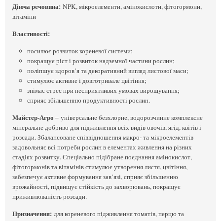
Діюча речовина:
NPK, мікроелементи, амінокислоти, фітогормони,
вітаміни
Властивості:
посилює розвиток кореневої системи;
покращує ріст і розвиток надземної частини рослин;
поліпшує здоров’я та декоративний вигляд листової маси;
стимулює активне і довготривале цвітіння;
знімає стрес при несприятливих умовах вирощування;
сприяє збільшенню продуктивності рослин.
Майстер-Агро
– універсальне безхлорне, водорозчинне комплексне
мінеральне добриво для підживлення всіх видів овочів, ягід, квітів і
розсади. Збалансоване співвідношення макро- та мікроелементів
задовольняє всі потреби рослин в елементах живлення на різних
стадіях розвитку. Спеціально підібране поєднання амінокислот,
фітогормонів та вітамінів стимулює утворення листя, цвітіння,
забезпечує активне формування зав’язі, сприяє збільшенню
врожайності, підвищує стійкість до захворювань, покращує
приживлюваність розсади.
Призначення:
для кореневого підживлення томатів, перцю та