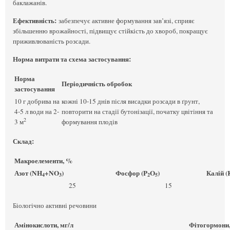
баклажанів.
Ефективність:
забезпечує активне формування зав’язі, сприяє
збільшенню врожайності, підвищує стійкість до хвороб, покращує
приживлюваність розсади.
Норма витрати та схема застосування:
Норма
Періодичність обробок
застосування
10 г добрива на
кожні 10-15 днів після висадки розсади в ґрунт,
4-5 л води на 2-
повторити на стадії бутонізації, початку цвітіння та
2
3 м
формування плодів
Склад:
Макроелементи, %
Азот (NH
+NO
)
Фосфор (P
O
)
Калій (
4
3
2
5
25
15
Біологічно активні речовини
Амінокислоти, мг/л
Фітогормони,