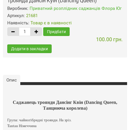
Троянда Дансін Куін (Dancing Queen)
Виробник:
Приватний розплідник саджанців Флора Юг
Артикул:
21681
Наявність:
Товар є в наявності
Придбати
100.00 грн.
Додати в закладки
Опис
Саджанець троянди Дансінг Квін (Dancing Queen,
Танцююча королева)
Група: чайногібридні троянди. На зріз.
Tantau Німеччина