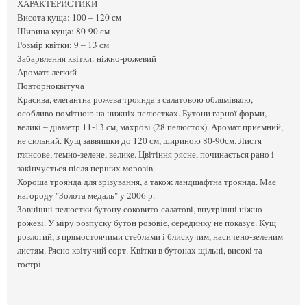
ХАРАКТЕРИСТИКИ
Висота куща: 100 – 120 см
Ширина куща: 80-90 см
Розмір квітки: 9 – 13 см
Забарвлення квітки: ніжно-рожевий
Аромат: легкий
Повторноквітуча
Красива, елегантна рожева троянда з салатовою облямівкою,
особливо помітною на нижніх пелюстках. Бутони гарної форми,
великі – діаметр 11-13 см, махрові (28 пелюсток). Аромат приємний,
не сильний. Кущ заввишки до 120 см, шириною 80-90см. Листя
глянсове, темно-зелене, велике. Цвітіння рясне, починається рано і
закінчується після перших морозів.
Хороша троянда для зрізування, а також ландшафтна троянда. Має
нагороду "Золота медаль" у 2006 р.
Зовнішні пелюстки бутону соковито-салатові, внутрішні ніжно-
рожеві. У міру розпуску бутон розовіє, серединку не показує. Кущ
розлогий, з прямостоячими стеблами і блискучим, насичено-зеленим
листям. Рясно квітучий сорт. Квітки в бутонах щільні, високі та
гострі.