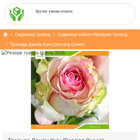
Зручні умови оплати
🏠
Саджанці троянд
Саджанці чайно-гібридних троянд
Троянда Дансін Куін (Dancing Queen)