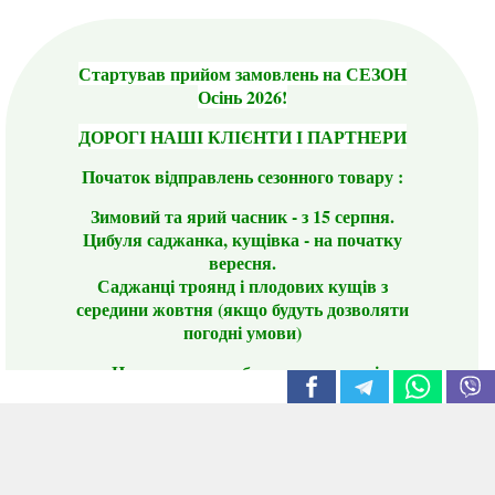
Стартував прийом замовлень на СЕЗОН
Осінь 2026!
ДОРОГІ НАШІ КЛІЄНТИ І ПАРТНЕРИ
Початок відправлень сезонного товару :
Зимовий та ярий часник - з 15 серпня.
Цибуля саджанка, кущівка - на початку
вересня.
Саджанці троянд і плодових кущів з
середини жовтня (якщо будуть дозволяти
погодні умови)
Цього сезону ви будете задоволені
традиційно гарним асортиментом цибулі
сіянки та посадкового часнику, новими
сортами саджанців троянд і не тільки.
📣 Зверніть увагу! Резервуючи сезонні товари