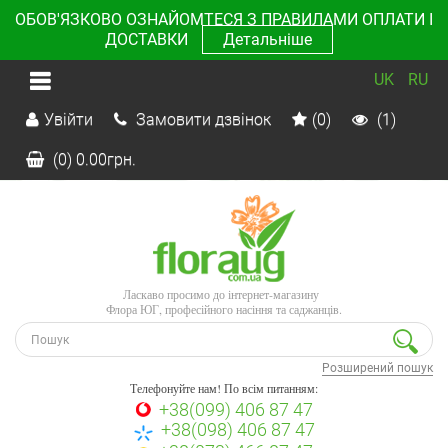
ОБОВ'ЯЗКОВО ОЗНАЙОМТЕСЯ З ПРАВИЛАМИ ОПЛАТИ І
ДОСТАВКИ
Детальніше
UK
RU
Увійти
Замовити дзвінок
(0)
(1)
(0)
0.00
грн.
Ласкаво просимо до інтернет-магазину
Флора ЮГ, професійного насіння та саджанців.
Розширений пошук
Телефонуйте нам! По всім питанням:
+38(099) 406 87 47
+38(098) 406 87 47