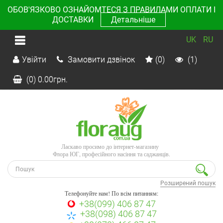
ОБОВ'ЯЗКОВО ОЗНАЙОМТЕСЯ З ПРАВИЛАМИ ОПЛАТИ І
ДОСТАВКИ
Детальніше
UK
RU
Увійти
Замовити дзвінок
(0)
(1)
(0)
0.00
грн.
Ласкаво просимо до інтернет-магазину
Флора ЮГ, професійного насіння та саджанців.
Розширений пошук
Телефонуйте нам! По всім питанням:
+38(099) 406 87 47
+38(098) 406 87 47