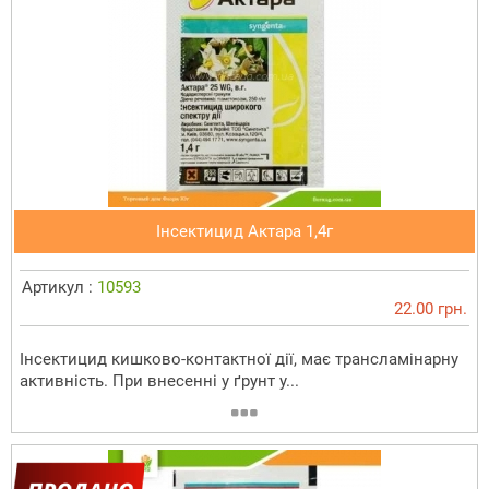
Інсектицид Актара 1,4г
Артикул :
10593
22.00 грн.
Інсектицид кишково-контактної дії, має трансламінарну
активність. При внесенні у ґрунт у...