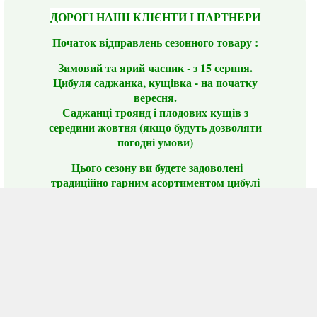
ДОРОГІ НАШІ КЛІЄНТИ І ПАРТНЕРИ
Початок відправлень сезонного товару :
Зимовий та ярий часник - з 15 серпня.
Цибуля саджанка, кущівка - на початку
вересня.
Саджанці троянд і плодових кущів з
середини жовтня (якщо будуть дозволяти
погодні умови)
Цього сезону ви будете задоволені
традиційно гарним асортиментом цибулі
сіянки та посадкового часнику, новими
сортами саджанців троянд і не тільки.
📣 Зверніть увагу! Резервуючи сезонні товари
заздалегідь, ви гарантовано отримаєте
дефіцитні сорти за фіксованою ціною на
момент резервування.
Наші переваги: