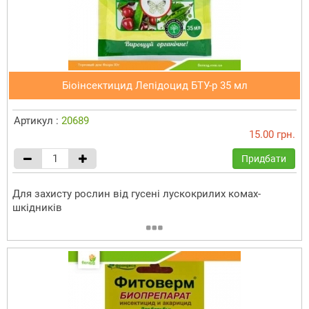
Біоінсектицид Лепідоцид БТУ-р 35 мл
Артикул :
20689
15.00 грн.
Придбати
Для захисту рослин від гусені лускокрилих комах-
шкідників