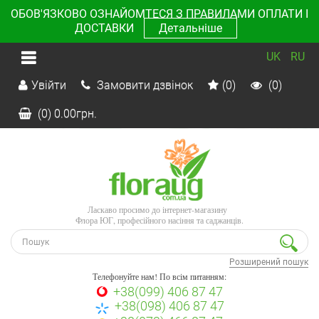
ОБОВ'ЯЗКОВО ОЗНАЙОМТЕСЯ З ПРАВИЛАМИ ОПЛАТИ І
ДОСТАВКИ
Детальніше
UK
RU
Увійти
Замовити дзвінок
(0)
(0)
(0)
0.00
грн.
Ласкаво просимо до інтернет-магазину
Флора ЮГ, професійного насіння та саджанців.
Розширений пошук
Телефонуйте нам! По всім питанням:
+38(099) 406 87 47
+38(098) 406 87 47