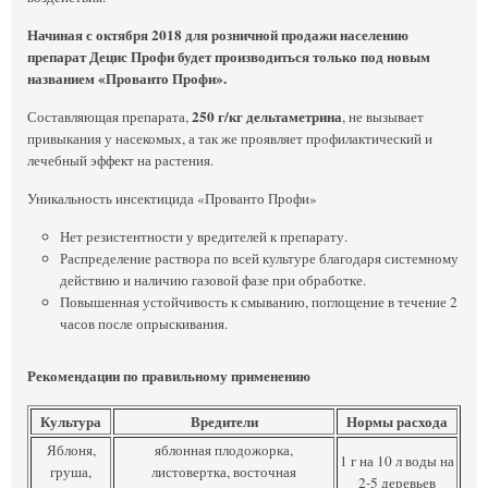
Начиная с октября 2018 для розничной продажи населению
препарат Децис Профи будет производиться только под новым
названием «Прованто Профи».
250 г/кг дельтаметрина
Составляющая препарата,
, не вызывает
привыкания у насекомых, а так же проявляет профилактический и
лечебный эффект на растения.
Уникальность инсектицида «Прованто Профи»
Нет резистентности у вредителей к препарату.
Распределение раствора по всей культуре благодаря системному
действию и наличию газовой фазе при обработке.
Повышенная устойчивость к смыванию, поглощение в течение 2
часов после опрыскивания.
Рекомендации по правильному применению
Культура
Вредители
Нормы расхода
Яблоня,
яблонная плодожорка,
1 г на 10 л воды на
груша,
листовертка, восточная
2-5 деревьев