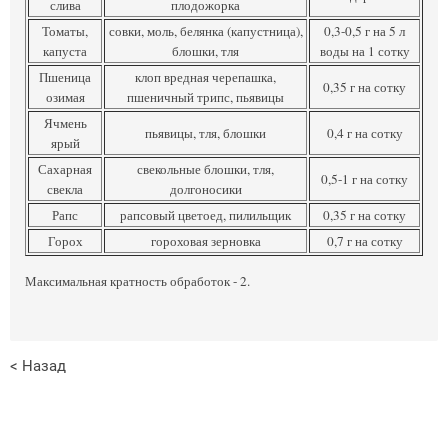
слива
плодожорка
Томаты,
совки, моль, белянка (капустница),
0,3-0,5 г на 5 л
капуста
блошки, тля
воды на 1 сотку
Пшеница
клоп вредная черепашка,
0,35 г на сотку
озимая
пшеничный трипс, пьявицы
Ячмень
пьявицы, тля, блошки
0,4 г на сотку
ярый
Сахарная
свекольные блошки, тля,
0,5-1 г на сотку
свекла
долгоносики
Рапс
рапсовый цветоед, пилильщик
0,35 г на сотку
Горох
гороховая зерновка
0,7 г на сотку
Максимальная кратность обработок - 2.
< Назад