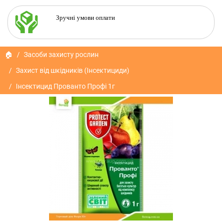
Зручні умови оплати
🏠
Засоби захисту рослин
Захист від шкідників (Інсектициди)
Інсектицид Прованто Профі 1г