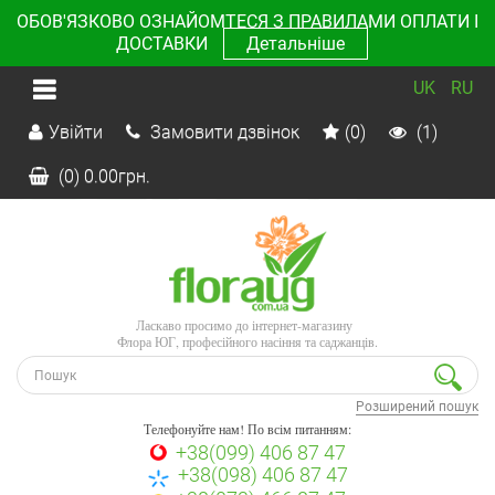
ОБОВ'ЯЗКОВО ОЗНАЙОМТЕСЯ З ПРАВИЛАМИ ОПЛАТИ І
ДОСТАВКИ
Детальніше
UK
RU
Увійти
Замовити дзвінок
(0)
(1)
(0)
0.00
грн.
Ласкаво просимо до інтернет-магазину
Флора ЮГ, професійного насіння та саджанців.
Розширений пошук
Телефонуйте нам! По всім питанням:
+38(099) 406 87 47
+38(098) 406 87 47