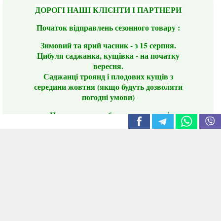
ДОРОГІ НАШІ КЛІЄНТИ І ПАРТНЕРИ
Початок відправлень сезонного товару :
Зимовий та ярий часник - з 15 серпня.
Цибуля саджанка, кущівка - на початку
вересня.
Саджанці троянд і плодових кущів з
середини жовтня (якщо будуть дозволяти
погодні умови)
Цього сезону ви будете задоволені
традиційно гарним асортиментом цибулі
сіянки та посадкового часнику, новими
сортами саджанців троянд і не тільки.
📣 Зверніть увагу! Резервуючи сезонні товари
заздалегідь, ви гарантовано отримаєте
дефіцитні сорти за фіксованою ціною на
момент резервування.
Наші переваги: