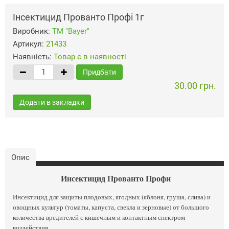
Інсектицид Прованто Профі 1г
Виробник:
ТМ "Bayer"
Артикул:
21433
Наявність:
Товар є в наявності
Придбати
30.00 грн.
Додати в закладки
Опис
Инсектицид Прованто Профи
Инсектицид для защиты плодовых, ягодных (яблоня, груша, слива) и
овощных культур (томаты, капуста, свекла и зерновые) от большого
количества вредителей с кишечным и контактным спектром
воздействия.