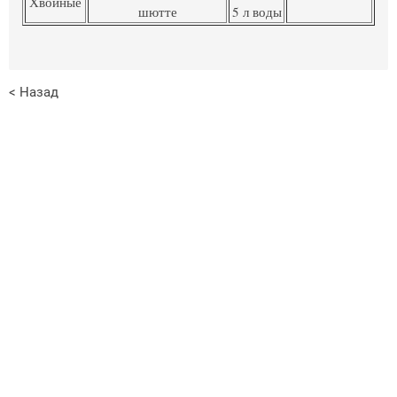
Хвойные
шютте
5 л воды
< Назад