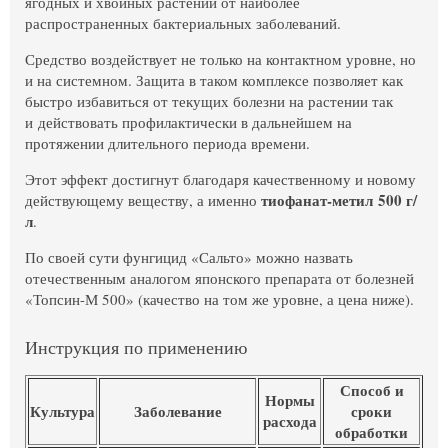
ягодных и хвойных растений от наиболее
распространенных бактериальных заболеваний.
Средство воздействует не только на контактном уровне, но
и на системном. Защита в таком комплексе позволяет как
быстро избавиться от текущих болезни на растении так
и действовать профилактически в дальнейшем на
протяжении длительного периода времени.
Этот эффект достигнут благодаря качественному и новому
тиофанат-метил 500 г/
действующему веществу, а именно
л
.
По своей сути фунгицид «Сальто» можно назвать
отечественным аналогом японского препарата от болезней
«Топсин-М 500» (качество на том же уровне, а цена ниже).
Инструкция по применению
Способ и
Нормы
Культура
Заболевание
сроки
расхода
обработки