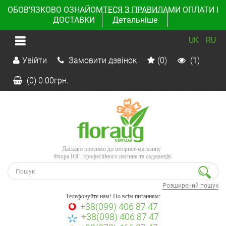
ОБОВ'ЯЗКОВО ОЗНАЙОМТЕСЯ З ПРАВИЛАМИ ОПЛАТИ І
ДОСТАВКИ
Детальніше
UK
RU
Увійти
Замовити дзвінок
(0)
(1)
(0)
0.00
грн.
Ласкаво просимо до інтернет-магазину
Флора ЮГ, професійного насіння та саджанців.
Розширений пошук
Телефонуйте нам! По всім питанням:
+38(099) 406 87 47
+38(098) 406 87 47