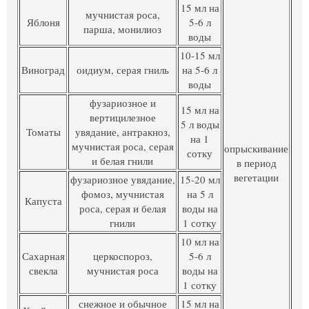
15 мл на
мучнистая роса,
Яблоня
5-6 л
парша, монилиоз
воды
10-15 мл
Виноград
оидиум, серая гниль
на 5-6 л
воды
фузариозное и
15 мл на
вертицилезное
5 л воды
Томаты
увядание, антракноз,
на 1
мучнистая роса, серая
опрыскивание
сотку
и белая гнили
в период
вегетации
фузариозное увядание,
15-20 мл
фомоз, мучнистая
на 5 л
Капуста
роса, серая и белая
воды на
гнили
1 сотку
10 мл на
Сахарная
церкоспороз,
5-6 л
свекла
мучнистая роса
воды на
1 сотку
снежное и обычное
15 мл на