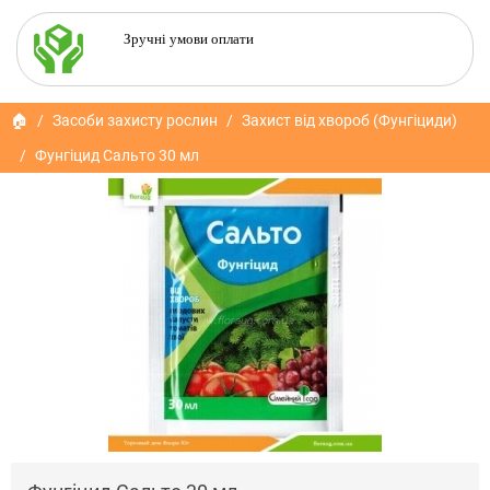
Зручні умови оплати
🏠
Засоби захисту рослин
Захист від хвороб (Фунгіциди)
Фунгіцид Сальто 30 мл