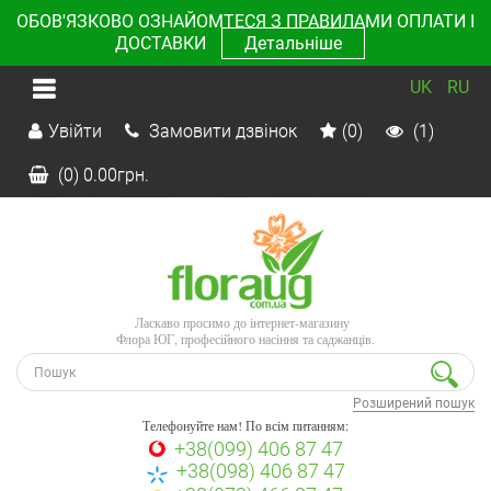
ОБОВ'ЯЗКОВО ОЗНАЙОМТЕСЯ З ПРАВИЛАМИ ОПЛАТИ І
ДОСТАВКИ
Детальніше
UK
RU
Увійти
Замовити дзвінок
(0)
(1)
(0)
0.00
грн.
Ласкаво просимо до інтернет-магазину
Флора ЮГ, професійного насіння та саджанців.
Розширений пошук
Телефонуйте нам! По всім питанням:
+38(099) 406 87 47
+38(098) 406 87 47