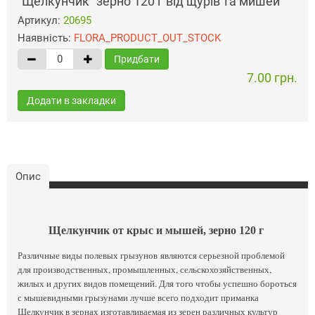
"Щелкунчик" зерно 120 г від щурів та мишей
Артикул:
20695
Наявність:
FLORA_PRODUCT_OUT_STOCK
Придбати
7.00 грн.
Додати в закладки
Опис
Щелкунчик от крыс и мышей, зерно 120 г
Различные виды полевых грызунов являются серьезной проблемой
для производственных, промышленных, сельскохозяйственных,
жилых и других видов помещений. Для того чтобы успешно бороться
с мышевидными грызунами лучше всего подходит приманка
Щелкунчик в зернах изготавливаемая из зерен различных культур