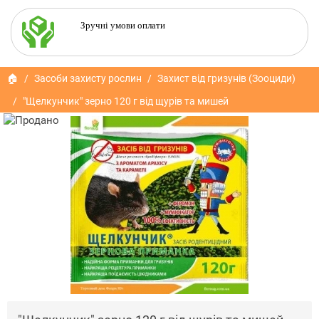
Зручні умови оплати
🏠
Засоби захисту рослин
Захист від гризунів (Зооциди)
"Щелкунчик" зерно 120 г від щурів та мишей