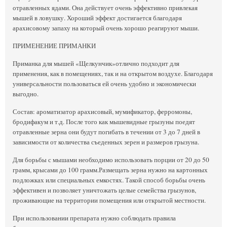
отравленных ядами. Она действует очень эффективно привлекая
мышей в ловушку. Хороший эффект достигается благодаря
арахисовому запаху на который очень хорошо реагируют мыши.
ПРИМЕНЕНИЕ ПРИМАНКИ
Приманка для мышей «Щелкунчик»отлично подходит для
применения, как в помещениях, так и на открытом воздухе. Благодаря
универсальности пользоваться ей очень удобно и экономически
выгодно.
Состав: ароматизатор арахисовый, мумификатор, ферромоны,
бродифакум и т.д. После того как мышевидные грызуны поедят
отравленные зерна они будут погибать в течении от 3 до 7 дней в
зависимости от количества съеденных зерен и размеров грызуна.
Для борьбы с мышами необходимо использовать порции от 20 до 50
грамм, крысами до 100 грамм.Размещать зерна нужно на картонных
подложках или специальных емкостях. Такой способ борьбы очень
эффективен и позволяет уничтожать целые семейства грызунов,
проживающие на территории помещения или открытой местности.
При использовании препарата нужно соблюдать правила