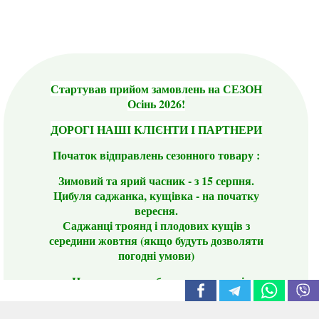
Стартував прийом замовлень на СЕЗОН
Осінь 2026!
ДОРОГІ НАШІ КЛІЄНТИ І ПАРТНЕРИ
Початок відправлень сезонного товару :
Зимовий та ярий часник - з 15 серпня.
Цибуля саджанка, кущівка - на початку
вересня.
Саджанці троянд і плодових кущів з
середини жовтня (якщо будуть дозволяти
погодні умови)
Цього сезону ви будете задоволені
традиційно гарним асортиментом цибулі
сіянки та посадкового часнику, новими