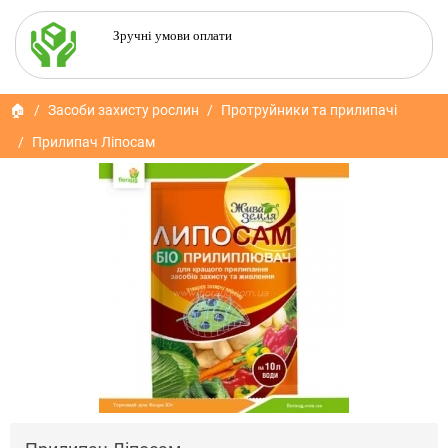
Зручні умови оплати
🏠
Засоби захисту рослин
Протруйники та прилипачі
Прилипач Ліпосам