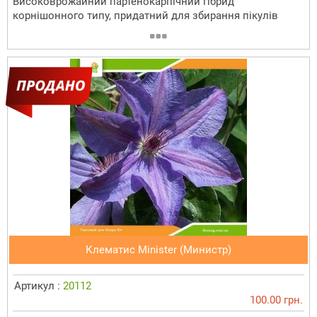
Високоврожайний партенокарпічний гібрид
корнішонного типу, придатний для збирання пікулів
Клематис Minister (Министр)
Артикул :
20112
100.00 грн.