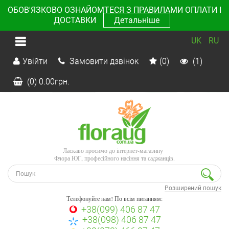
ОБОВ'ЯЗКОВО ОЗНАЙОМТЕСЯ З ПРАВИЛАМИ ОПЛАТИ І
ДОСТАВКИ
Детальніше
UK
RU
Увійти
Замовити дзвінок
(0)
(1)
(0)
0.00
грн.
Ласкаво просимо до інтернет-магазину
Флора ЮГ, професійного насіння та саджанців.
Розширений пошук
Телефонуйте нам! По всім питанням:
+38(099) 406 87 47
+38(098) 406 87 47