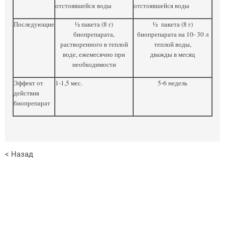
отстоявшейся воды
отстоявшейся воды
Последующие
½ пакета (8 г)
½ пакета (8 г)
биопрепарата,
биопрепарата на 10- 30 л
растворенного в теплой
теплой воды,
воде, ежемесячно при
дважды в месяц
необходимости
Эффект от
1-1,5 мес.
5-6 недель
действия
биопрепарат
< Назад