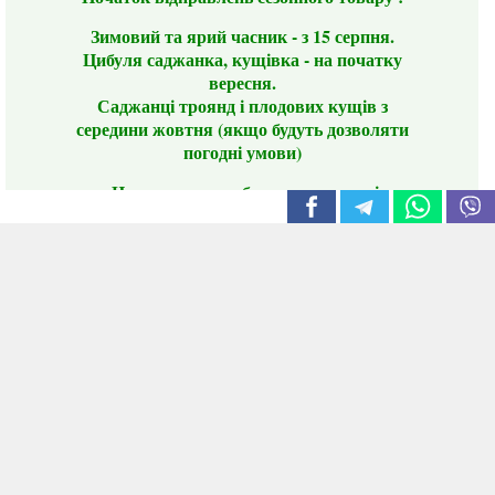
Зимовий та ярий часник - з 15 серпня.
Цибуля саджанка, кущівка - на початку
вересня.
Саджанці троянд і плодових кущів з
середини жовтня (якщо будуть дозволяти
погодні умови)
Цього сезону ви будете задоволені
традиційно гарним асортиментом цибулі
сіянки та посадкового часнику, новими
сортами саджанців троянд і не тільки.
📣 Зверніть увагу! Резервуючи сезонні товари
заздалегідь, ви гарантовано отримаєте
дефіцитні сорти за фіксованою ціною на
момент резервування.
Наші переваги:
Нові сорти.
Вигідні умови доставки.