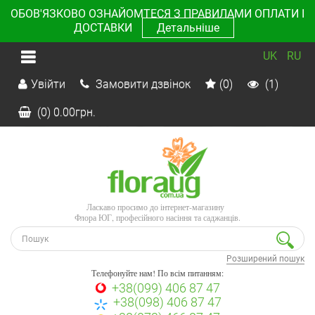
ОБОВ'ЯЗКОВО ОЗНАЙОМТЕСЯ З ПРАВИЛАМИ ОПЛАТИ І
ДОСТАВКИ
Детальніше
UK
RU
Увійти
Замовити дзвінок
(0)
(1)
(0)
0.00
грн.
Ласкаво просимо до інтернет-магазину
Флора ЮГ, професійного насіння та саджанців.
Розширений пошук
Телефонуйте нам! По всім питанням:
+38(099) 406 87 47
+38(098) 406 87 47