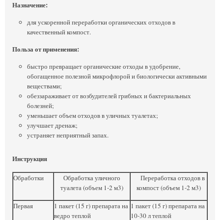
Назначение:
для ускоренной переработки органических отходов в
качественный компост.
Польза от применения:
быстро превращает органические отходы в удобрение,
обогащенное полезной микрофлорой и биологически активными
веществами;
обеззараживает от возбудителей грибных и бактериальных
болезней;
уменьшает объем отходов в уличных туалетах;
улучшает дренаж;
устраняет неприятный запах.
Инструкция
Обработки
Обработка уличного
Переработка отходов в
туалета (объем 1-2 м3)
компост (объем 1-2 м3)
Первая
1 пакет (15 г) препарата на
1 пакет (15 г) препарата на
ведро теплой
10-30 л теплой