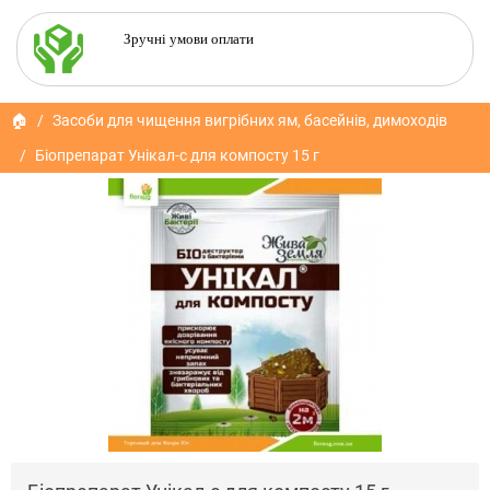
Зручні умови оплати
🏠
Засоби для чищення вигрібних ям, басейнів, димоходів
Біопрепарат Унікал-с для компосту 15 г