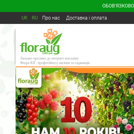
ОБОВ'ЯЗКОВО
UK
RU
Про нас
Доставка і оплата
Ласкаво просимо до інтернет-магазину
Флора ЮГ, професійного насіння та саджанців.