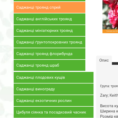
Саджанці троянд спрей
Саджанці англійських троянд
Саджанці мініатюрних троянд
Саджанці ґрунтопокровних троянд
Саджанці троянд флорибунда
Опис
Саджанці троянд шраб
Саджанці плодових кущів
Група: тро
Саджанці винограду
Zary; Kei
Саджанці екзотичних рослин
Висота кущ
Ширина к
Цибуля сіянка та посадковий часник
Розмір кв