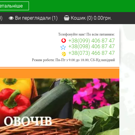
етальніше
0)
Ви переглядали
(1)
Кошик
(0)
0.00
грн.
Телефонуйте нам! По всім питанням:
+38(099) 406 87 47
+38(098) 406 87 47
+38(073) 466 87 47
Режим роботи: Пн-Пт з 9.00 до 18.00, Сб-Нд вихідний