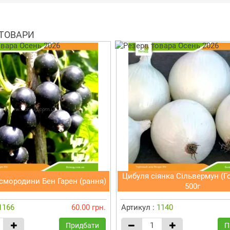
 ТОВАРИ
Цибуля сіянка Сільвермун (Г
смородини Бен Гарен (рання)
500г
1166
60.00 грн.
Артикул :
1140
Придбати
П