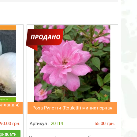
олландія)
Роза Рулетти (Rouletii) миниатюрная
90.00 грн.
Артикул :
20114
55.00 грн.
ридбати