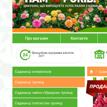
Про магазин
Контакти
Цілодобова підтримка клієнтів
24/7
Саджанці клематисів
🏠
Садж
Саджанці троянд
Саджанці чайно-гібридних троянд
Саджанці плетистих троянд