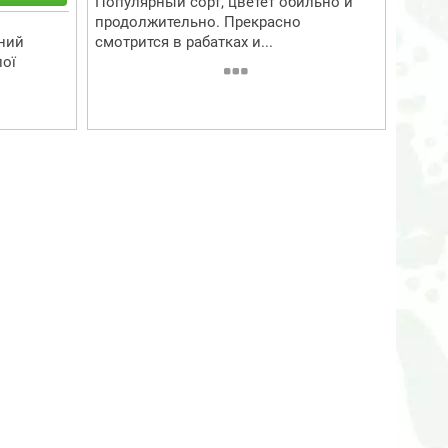
Популярный сорт, цветет обильно и
продолжительно. Прекрасно
ний
смотрится в рабатках и...
лої