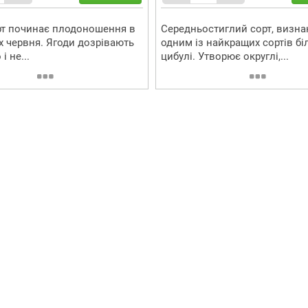
рт починає плодоношення в
Середньостиглий сорт, визна
х червня. Ягоди дозрівають
одним із найкращих сортів бі
і не...
цибулі. Утворює округлі,...