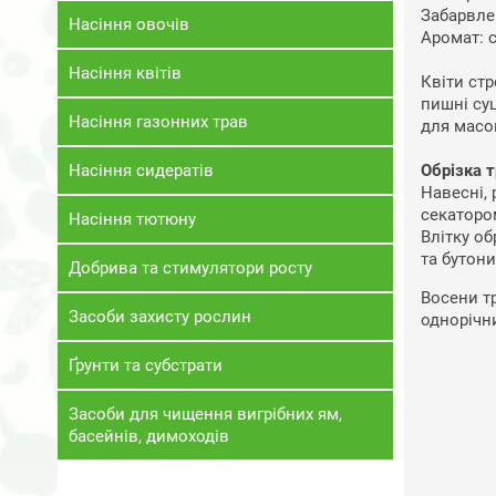
Забарвле
Насіння овочів
Аромат: 
Насіння квітів
Квіти стр
пишні суц
Насіння газонних трав
для масо
Насіння сидератів
Обрізка 
Навесні, 
секатором
Насіння тютюну
Влітку о
та бутони
Добрива та стимулятори росту
Восени тр
Засоби захисту рослин
однорічни
Ґрунти та субстрати
Засоби для чищення вигрібних ям,
басейнів, димоходів