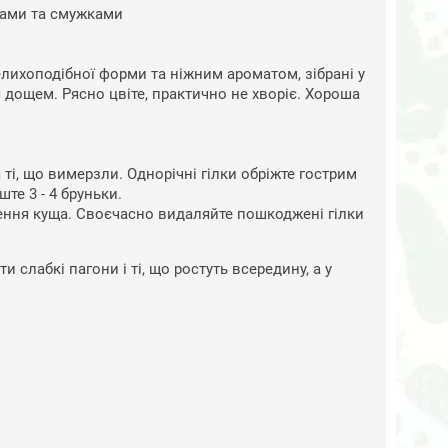
хами та смужками
лихоподібної форми та ніжним ароматом, зібрані у
 дощем. Рясно цвіте, практично не хворіє. Хороша
ті, що вимерзли. Однорічні гілки обріжте гострим
те 3 - 4 бруньки.
ення куща. Своєчасно видаляйте пошкоджені гілки
слабкі пагони і ті, що ростуть всередину, а у