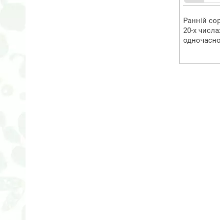
Ранній со
20-х числа
одночасно 