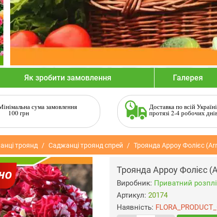
Як зробити замовлення
Галерея
Мінімальна сума замовлення
Доставка по всій Україні
100 грн
протязі 2-4 робочих дні
анці троянд
Саджанці троянд спрей
Троянда Арроу Фолієс (Arr
Троянда Арроу Фолієс (A
Виробник:
Приватний розплі
Артикул:
20174
Наявність:
FLORA_PRODUCT_