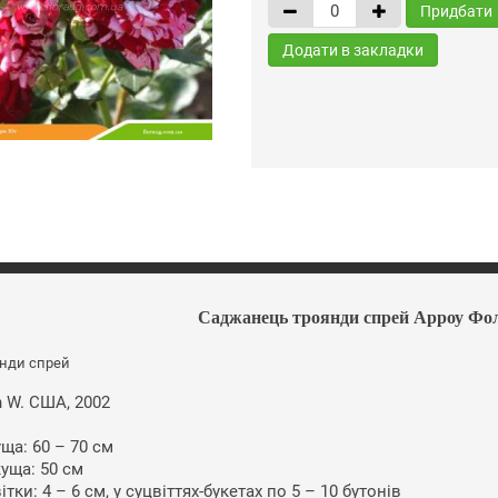
Придбати
Додати в закладки
Саджанець троянди спрей Арроу Фолі
янди спрей
th W. США, 2002
а: 60 ​​– 70 см
уща: 50 см
ітки: 4 – 6 см, у суцвіттях-букетах по 5 – 10 бутонів