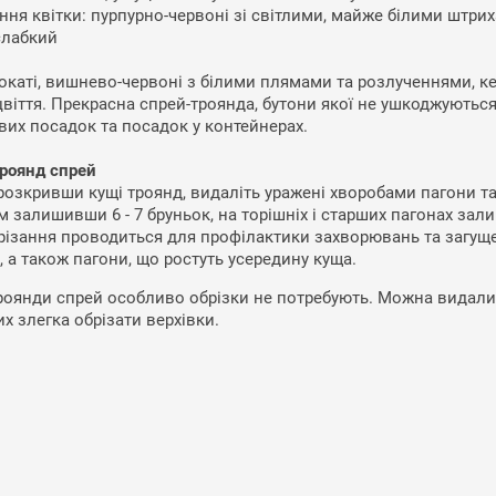
ння квітки: пурпурно-червоні зі світлими, майже білими штри
слабкий
окаті, вишнево-червоні з білими плямами та розлученнями, ке
віття. Прекрасна спрей-троянда, бутони якої не ушкоджуються
вих посадок та посадок у контейнерах.
троянд спрей
розкривши кущі троянд, видаліть уражені хворобами пагони та 
 залишивши 6 - 7 бруньок, на торішніх і старших пагонах залиш
брізання проводиться для профілактики захворювань та загущ
, а також пагони, що ростуть усередину куща.
оянди спрей особливо обрізки не потребують. Можна видалити 
х злегка обрізати верхівки.