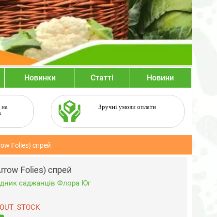
Новинки
Статті
Новини
 на
Зручні умови оплати
в
ow Folies) спрей
rrow Folies) спрей
дник саджанців Флора Юг
OUT_STOCK