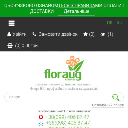
ОБОВ'ЯЗКОВО ОЗНАЙОМТЕСЯ З ПРАВИЛАМИ ОПЛАТИ І
ДОСТАВКИ
Детальніше
UK
RU
Увійти
Замовити дзвінок
(0)
(1)
(0)
0.00
грн.
Ласкаво просимо до інтернет-магазину
Флора ЮГ, професійного насіння та саджанців.
Розширений пошук
Телефонуйте нам! По всім питанням:
+38(099) 406 87 47
+38(098) 406 87 47