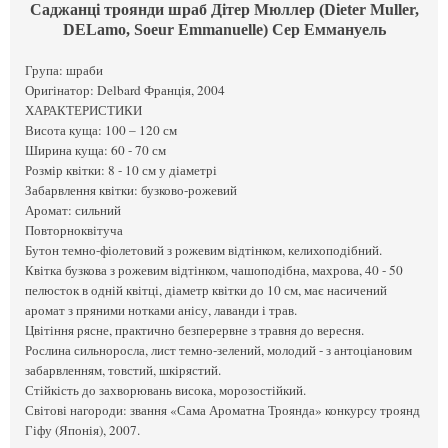
Саджанці троянди шраб Дітер Мюллер (Dieter Muller,
DELamo, Soeur Emmanuelle) Сер Еммануель
Група: шраби
Оригінатор: Delbard Франція, 2004
ХАРАКТЕРИСТИКИ
Висота куща: 100 – 120 см
Ширина куща: 60 - 70 см
Розмір квітки: 8 - 10 см у діаметрі
Забарвлення квітки: бузково-рожевий
Аромат: сильний
Повторноквітуча
Бутон темно-фіолетовий з рожевим відтінком, келихоподібний.
Квітка бузкова з рожевим відтінком, чашоподібна, махрова, 40 - 50
пелюсток в одній квітці, діаметр квітки до 10 см, має насичений
аромат з пряними нотками анісу, лаванди і трав.
Цвітіння рясне, практично безперервне з травня до вересня.
Рослина сильноросла, лист темно-зелений, молодий - з антоціановим
забарвленням, товстий, шкірястий.
Стійкість до захворювань висока, морозостійкий.
Світові нагороди: звання «Сама Ароматна Троянда» конкурсу троянд
Гіфу (Японія), 2007.