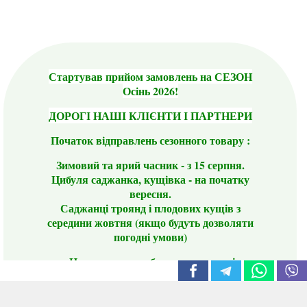
Стартував прийом замовлень на СЕЗОН
Осінь 2026!
ДОРОГІ НАШІ КЛІЄНТИ І ПАРТНЕРИ
Початок відправлень сезонного товару :
Зимовий та ярий часник - з 15 серпня.
Цибуля саджанка, кущівка - на початку
вересня.
Саджанці троянд і плодових кущів з
середини жовтня (якщо будуть дозволяти
погодні умови)
Цього сезону ви будете задоволені
традиційно гарним асортиментом цибулі
сіянки та посадкового часнику, новими
сортами саджанців троянд і не тільки.