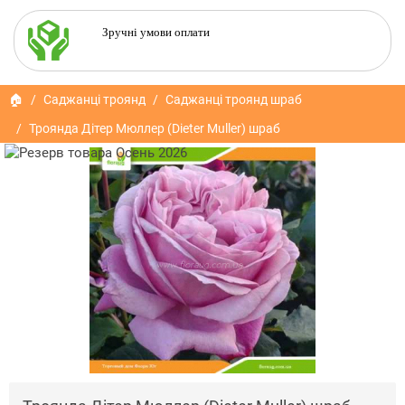
Зручні умови оплати
🏠
Саджанці троянд
Саджанці троянд шраб
Троянда Дітер Мюллер (Dieter Muller) шраб