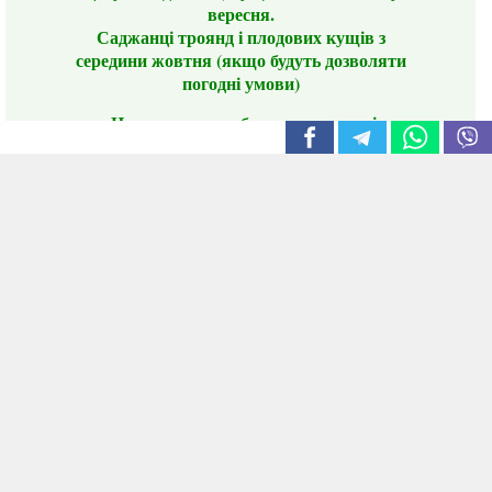
вересня.
Саджанці троянд і плодових кущів з
середини жовтня (якщо будуть дозволяти
погодні умови)
Цього сезону ви будете задоволені
традиційно гарним асортиментом цибулі
сіянки та посадкового часнику, новими
сортами саджанців троянд і не тільки.
📣 Зверніть увагу! Резервуючи сезонні товари
заздалегідь, ви гарантовано отримаєте
дефіцитні сорти за фіксованою ціною на
момент резервування.
Наші переваги:
Нові сорти.
Вигідні умови доставки.
Лояльні та помірні ціни.