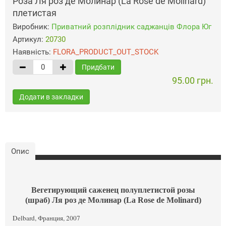
Роза Ля роз де Молинар (La Rose de Molinard)
плетистая
Виробник:
Приватний розплідник саджанців Флора Юг
Артикул:
20730
Наявність:
FLORA_PRODUCT_OUT_STOCK
Придбати
95.00 грн.
Додати в закладки
Опис
Вегетирующий саженец полуплетистой розы
(шраб) Ля роз де Молинар (La Rose de Molinard)
Delbard, Франция, 2007