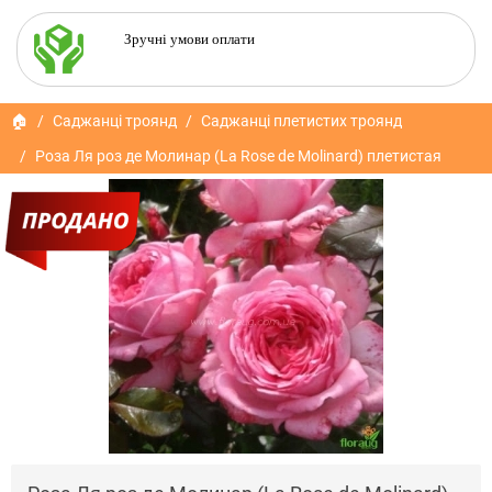
Зручні умови оплати
🏠
Саджанці троянд
Саджанці плетистих троянд
Роза Ля роз де Молинар (La Rose de Molinard) плетистая