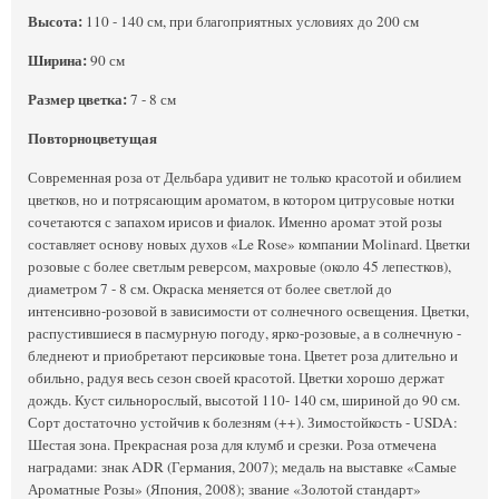
Высота:
110 - 140 см, при благоприятных условиях до 200 см
Ширина:
90 см
Размер цветка:
7 - 8 см
Повторноцветущая
Современная роза от Дельбара удивит не только красотой и обилием
цветков, но и потрясающим ароматом, в котором цитрусовые нотки
сочетаются с запахом ирисов и фиалок. Именно аромат этой розы
составляет основу новых духов «Le Rose» компании Molinard. Цветки
розовые с более светлым реверсом, махровые (около 45 лепестков),
диаметром 7 - 8 см. Окраска меняется от более светлой до
интенсивно-розовой в зависимости от солнечного освещения. Цветки,
распустившиеся в пасмурную погоду, ярко-розовые, а в солнечную -
бледнеют и приобретают персиковые тона. Цветет роза длительно и
обильно, радуя весь сезон своей красотой. Цветки хорошо держат
дождь. Куст сильнорослый, высотой 110- 140 см, шириной до 90 см.
Сорт достаточно устойчив к болезням (++). Зимостойкость - USDA:
Шестая зона. Прекрасная роза для клумб и срезки. Роза отмечена
наградами: знак ADR (Германия, 2007); медаль на выставке «Самые
Ароматные Розы» (Япония, 2008); звание «Золотой стандарт»