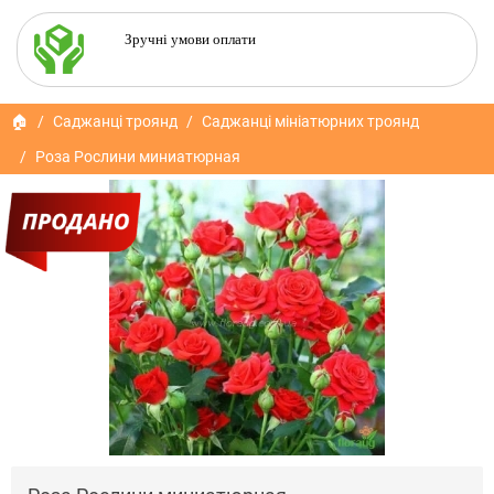
Зручні умови оплати
🏠
Саджанці троянд
Саджанці мініатюрних троянд
Роза Рослини миниатюрная