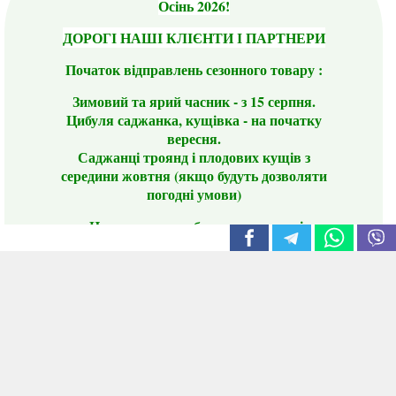
Осінь 2026!
ДОРОГІ НАШІ КЛІЄНТИ І ПАРТНЕРИ
Початок відправлень сезонного товару :
Зимовий та ярий часник - з 15 серпня.
Цибуля саджанка, кущівка - на початку
вересня.
Саджанці троянд і плодових кущів з
середини жовтня (якщо будуть дозволяти
погодні умови)
Цього сезону ви будете задоволені
традиційно гарним асортиментом цибулі
сіянки та посадкового часнику, новими
сортами саджанців троянд і не тільки.
📣 Зверніть увагу! Резервуючи сезонні товари
заздалегідь, ви гарантовано отримаєте
дефіцитні сорти за фіксованою ціною на
момент резервування.