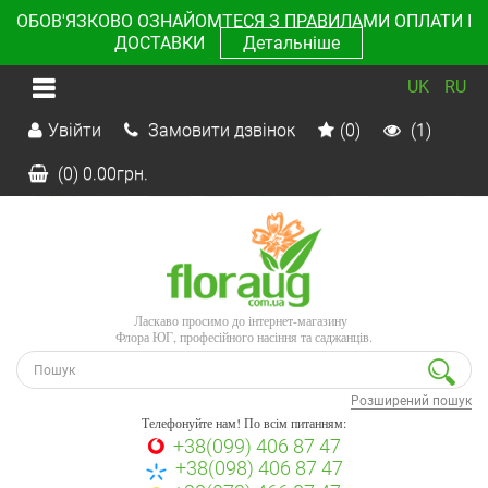
ОБОВ'ЯЗКОВО ОЗНАЙОМТЕСЯ З ПРАВИЛАМИ ОПЛАТИ І
ДОСТАВКИ
Детальніше
UK
RU
Увійти
Замовити дзвінок
(0)
(1)
(0)
0.00
грн.
Ласкаво просимо до інтернет-магазину
Флора ЮГ, професійного насіння та саджанців.
Розширений пошук
Телефонуйте нам! По всім питанням:
+38(099) 406 87 47
+38(098) 406 87 47