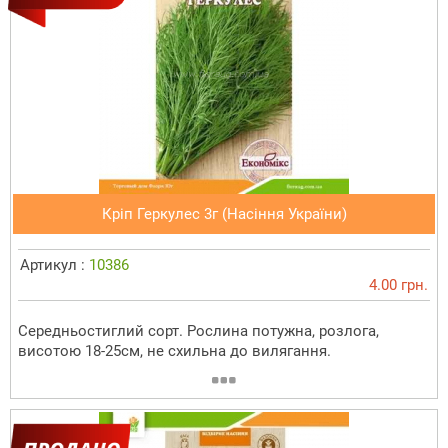
Кріп Геркулес 3г (Насіння України)
Артикул :
10386
4.00 грн.
Середньостиглий сорт. Рослина потужна, розлога,
висотою 18-25см, не схильна до вилягання.