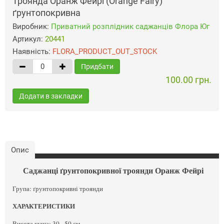
Троянда Оранж Фейрі (Orange Fairy)
ґрунтопокривна
Виробник:
Приватний розплідник саджанців Флора Юг
Артикул:
20441
Наявність:
FLORA_PRODUCT_OUT_STOCK
Придбати
100.00 грн.
Додати в закладки
Опис
Саджанці ґрунтопокривної троянди Оранж Фейрі
Група: ґрунтопокривні троянди
ХАРАКТЕРИСТИКИ
Висота куща: 30 - 50 см