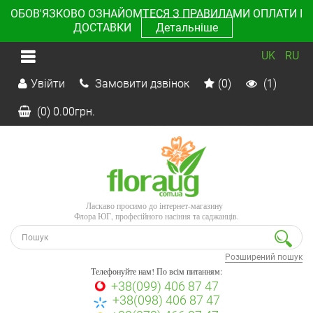
ОБОВ'ЯЗКОВО ОЗНАЙОМТЕСЯ З ПРАВИЛАМИ ОПЛАТИ І
ДОСТАВКИ
Детальніше
UK
RU
Увійти
Замовити дзвінок
(0)
(1)
(0)
0.00
грн.
Ласкаво просимо до інтернет-магазину
Флора ЮГ, професійного насіння та саджанців.
Розширений пошук
Телефонуйте нам! По всім питанням:
+38(099) 406 87 47
+38(098) 406 87 47