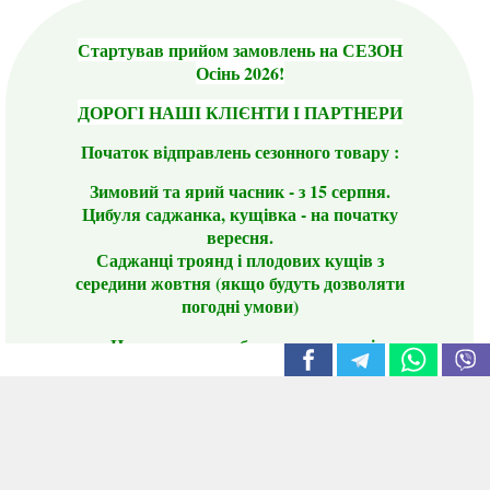
Стартував прийом замовлень на СЕЗОН
Осінь 2026!
ДОРОГІ НАШІ КЛІЄНТИ І ПАРТНЕРИ
Початок відправлень сезонного товару :
Зимовий та ярий часник - з 15 серпня.
Цибуля саджанка, кущівка - на початку
вересня.
Саджанці троянд і плодових кущів з
середини жовтня (якщо будуть дозволяти
погодні умови)
Цього сезону ви будете задоволені
традиційно гарним асортиментом цибулі
сіянки та посадкового часнику, новими
сортами саджанців троянд і не тільки.
📣 Зверніть увагу! Резервуючи сезонні товари
заздалегідь, ви гарантовано отримаєте