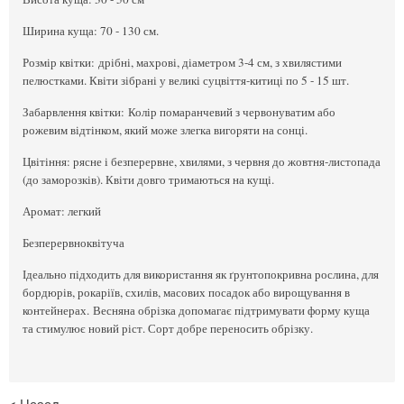
Ширина куща: 70 - 130 см.
Розмір квітки: дрібні, махрові, діаметром 3-4 см, з хвилястими
пелюстками. Квіти зібрані у великі суцвіття-китиці по 5 - 15 шт.
Забарвлення квітки: Колір помаранчевий з червонуватим або
рожевим відтінком, який може злегка вигоряти на сонці.
Цвітіння
: рясне і безперервне, хвилями, з червня до жовтня-листопада
(до заморозків). Квіти довго тримаються на кущі.
Аромат: легкий
Безперервноквітуча
Ідеально підходить для використання як ґрунтопокривна рослина, для
бордюрів, рокаріїв, схилів, масових посадок або вирощування в
контейнерах.
В
есняна обрізка допомагає підтримувати форму куща
та стимулює новий ріст. Сорт добре переносить обрізку.