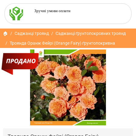
Зручні умови оплати
🏠
Саджанці троянд
Саджанці ґрунтопокровних троянд
Троянда Оранж Фейрі (Orange Fairy) ґрунтопокривна