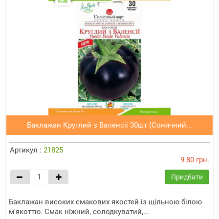
Баклажан Круглий з Валенсії 30шт (Сонячний...
Артикул :
21825
9.80 грн.
Придбати
Баклажан високих смакових якостей із щільною білою
м'якоттю. Смак ніжний, солодкуватий,...