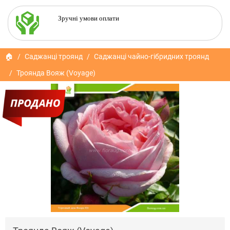
Зручні умови оплати
🏠
Саджанці троянд
Саджанці чайно-гібридних троянд
Троянда Вояж (Voyage)