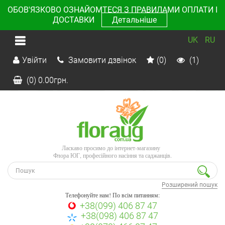
ОБОВ'ЯЗКОВО ОЗНАЙОМТЕСЯ З ПРАВИЛАМИ ОПЛАТИ І
ДОСТАВКИ
Детальніше
UK
RU
Увійти
Замовити дзвінок
(0)
(1)
(0)
0.00
грн.
Ласкаво просимо до інтернет-магазину
Флора ЮГ, професійного насіння та саджанців.
Розширений пошук
Телефонуйте нам! По всім питанням:
+38(099) 406 87 47
+38(098) 406 87 47