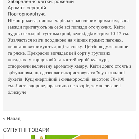
Забарвлення квітки: рожевий
Аромат: середній
Повторноквітуча
Ніжно-рожева, пишна, чарівна з насиченим ароматом, вона
завжди притягують на себе всі погляди оточуючих. Квіти
чудово складені, густомахрові, великі, діаметром 10-12 см.
З'являються квіти поодиноко на міцних прямих пагонах,
непогано витримують дощі та спеку. Цвітіння дуже пишне
та рясне. Прекрасно виглядає цей сорт у групових
посадках, у горщиковій та контейнерній культурі,
створюючи величезну ароматну хмару. Квіти довго стоять з
зрізуванням, що дозволяє використовувати їх у складанні
букетів. Кущ енергійний і сильнорослий, висотою 70-100
см. Листя здорове, практично не хворіє, темно-зелене і
блискуче.
< Назад
СУПУТНІ ТОВАРИ