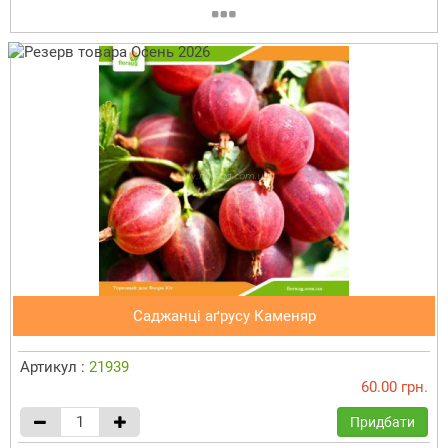
Саджанці аґрусу Каменяр
Артикул :
21939
60.00 грн.
Придбати