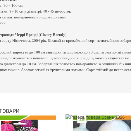
: 70 – 100 см
тки: 8 - 10 см у діаметрі, 40 - 45 пелюсток
 квітки: помаранчеве з блідо-вишневим
кий
 троянди Черрі Бренді (Cherry Brendy)
 сорту Німеччина, 2004 рік. Цікавий та привабливий сорт незвичайного забарв
ослий, виростає до 100 см заввишки та шириною до 70 см, пагони прямі сильні,
ний, розкривається повільно. Бутони поодинокі, іноді бувають у суцвіттях по 3
а діаметром до 10 см. Забарвлення пелюсток помаранчеве, а зовнішній бік вин
 двох тижнів. Аромат легкий із фруктовими нотками. Сорт стійкий до несприят
 ТОВАРИ