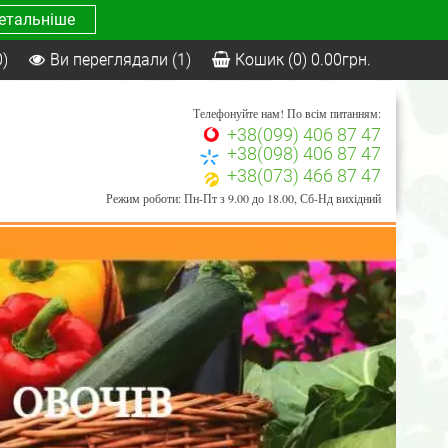
етальніше
0)
Ви переглядали
(1)
Кошик
(0)
0.00
грн.
Телефонуйте нам! По всім питанням:
+38(099) 406 87 47
+38(098) 406 87 47
+38(073) 466 87 47
Режим роботи: Пн-Пт з 9.00 до 18.00, Сб-Нд вихідний