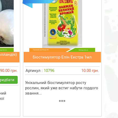
олландія)
Біостимулятор Епін Екстра 1мл
90.00 грн.
Артикул :
10796
10.00 грн.
ридбати
Унікальний біостимулятор росту
рослин, який уже встиг набути гордого
ний
звання...
лої