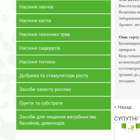
Висота куща
Насіння овочів
Величина кві
Забарвлення
Насіння квітів
Аромат: лег
Насіння газонних трав
Опис сорту
Батьківщина
Насіння сидератів
прикраси.
Кущ сильнор
Насіння тютюну
келихоподіб
густомахров
зрізанні до
Добрива та стимулятори росту
посадках.
Засоби захисту рослин
Ґрунти та субстрати
< Назад
Засоби для чищення вигрібних ям,
СУПУТНІ
басейнів, димоходів