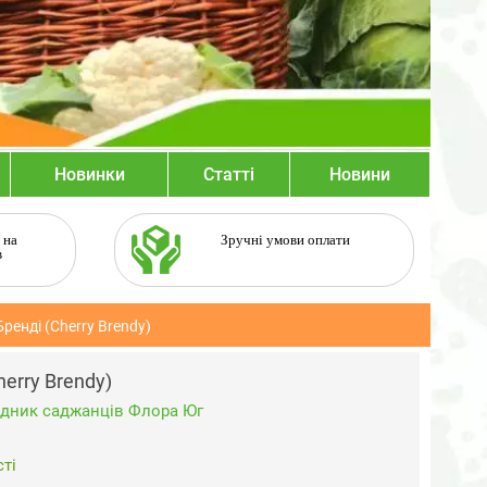
Новинки
Статті
Новини
 на
Зручні умови оплати
в
ренді (Cherry Brendy)
erry Brendy)
дник саджанців Флора Юг
ті