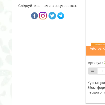
Слідкуйте за нами в соцмережах:
Айстра К
Артикул :
Кущ міцни
35см, фор
першого по