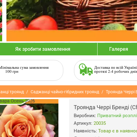
Як зробити замовлення
Галерея
Мінімальна сума замовлення
Доставка по всій Україні
100 грн
протязі 2-4 робочих дні
анці троянд
Саджанці чайно-гібридних троянд
Троянда Черрі Б
Троянда Черрі Бренді (Ch
Виробник:
Приватний розплі
Артикул:
20035
Наявність:
Товар є в наявнос