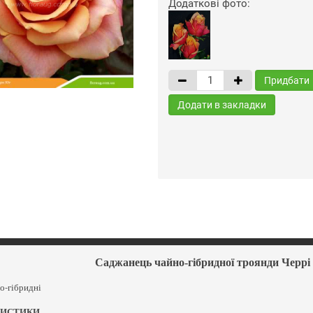
Додаткові фото:
Придбати
Додати в закладки
Саджанець чайно-гібридної троянди Черрі 
о-гібридні
РИСТИКИ