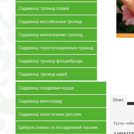
Саджанці троянд спрей
Саджанці англійських троянд
Саджанці мініатюрних троянд
Саджанці ґрунтопокровних троянд
Саджанці троянд флорибунда
Саджанці троянд шраб
Саджанці плодових кущів
Опис
Саджанці винограду
Саджанці екзотичних рослин
Група: чайн
Цибуля сіянка та посадковий часник
ХАРАКТЕ