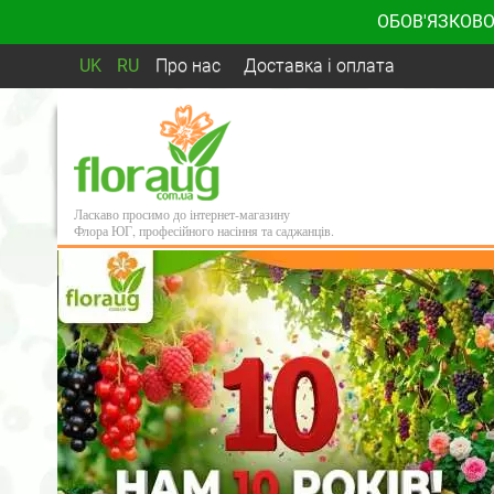
ОБОВ'ЯЗКОВО
UK
RU
Про нас
Доставка і оплата
Ласкаво просимо до інтернет-магазину
Флора ЮГ, професійного насіння та саджанців.