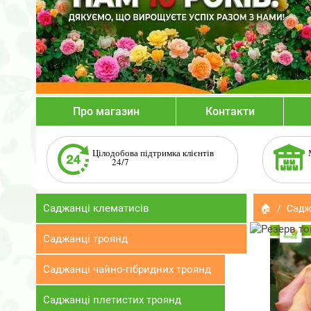
Про магазин
Контакти
Цілодобова підтримка клієнтів
24/7
Саджанці клематисів
🏠
Садж
Саджанці троянд
Саджанці чайно-гібридних троянд
Саджанці плетистих троянд