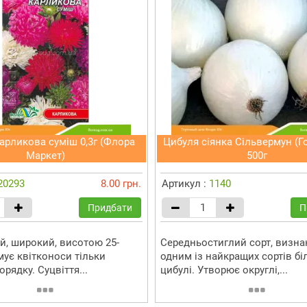
арликова суміш 0,3г (Флора
Цибуля сіянка Сільвермун (Г
Маркет)
500г
20293
8.00 грн.
Артикул :
1140
Придбати
П
й, широкий, висотою 25-
Середньостиглий сорт, визна
мує квітконоси тільки
одним із найкращих сортів бі
рядку. Суцвіття...
цибулі. Утворює округлі,...