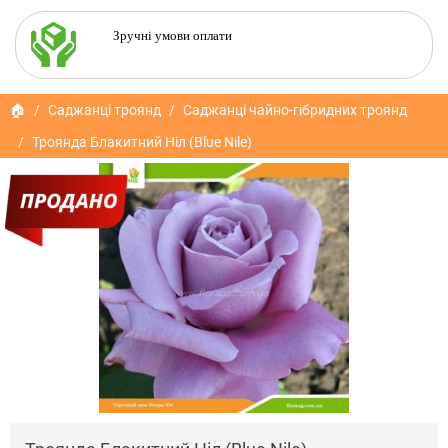
Зручні умови оплати
🏠
Саджанці троянд
Саджанці чайно-гібридних троянд
Троянда Блакитний Ніл (Blue Nile)