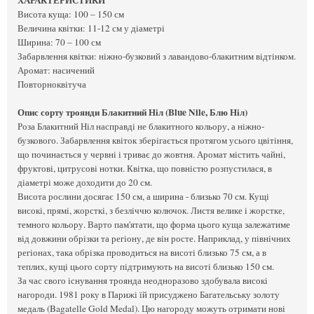
Висота куща: 100 – 150 см
Величина квітки: 11-12 см у діаметрі
Ширина: 70 – 100 см
Забарвлення квітки: ніжно-бузковий з лавандово-блакитним відтінком.
Аромат: насичений
Повторноквітуча
Опис сорту троянди Блакитний Ніл (Blue Nile, Блю Ніл)
Роза Блакитний Ніл насправді не блакитного кольору, а ніжно-
бузкового. Забарвлення квіток зберігається протягом усього цвітіння,
що починається у червні і триває до жовтня. Аромат містить чайні,
фруктові, цитрусові нотки. Квітка, що повністю розпустилася, в
діаметрі може доходити до 20 см.
Висота рослини досягає 150 см, а ширина - близько 70 см. Кущі
високі, прямі, жорсткі, з безліччю колючок. Листя велике і жорстке,
темного кольору. Варто пам'ятати, що форма цього куща залежатиме
від довжини обрізки та регіону, де він росте. Наприклад, у північних
регіонах, така обрізка проводиться на висоті близько 75 см, а в
теплих, кущі цього сорту підтримують на висоті близько 150 см.
За час свого існування троянда неодноразово здобувала високі
нагороди. 1981 року в Парижі їй присуджено Багательську золоту
медаль (Bagatelle Gold Medal). Цю нагороду можуть отримати нові