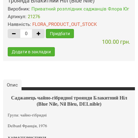
Троянда Блакитний Ніл (Blue Nile)
Виробник:
Приватний розплідник саджанців Флора Юг
Артикул:
21276
Наявність:
FLORA_PRODUCT_OUT_STOCK
Придбати
100.00 грн.
Додати в закладки
Опис
Саджанець чайно-гібридної троянди Блакитний Ніл
(Blue Nile, Nil Bleu, DELnible)
Група: чайно-гібридні
Delbard Франція, 1976
ХАРАКТЕРИСТИКИ