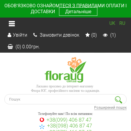
ОБОВ'ЯЗКОВО ОЗНАЙОМТЕСЯ З ПРАВИЛАМИ ОПЛАТИ І
ДОСТАВКИ
Детальніше
UK
RU
Увійти
Замовити дзвінок
(0)
(1)
(0)
0.00
грн.
Ласкаво просимо до інтернет-магазину
Флора ЮГ, професійного насіння та саджанців.
Розширений пошук
Телефонуйте нам! По всім питанням:
+38(099) 406 87 47
+38(098) 406 87 47