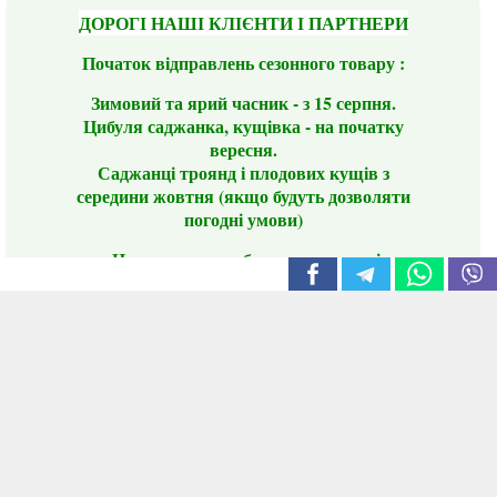
ДОРОГІ НАШІ КЛІЄНТИ І ПАРТНЕРИ
Початок відправлень сезонного товару :
Зимовий та ярий часник - з 15 серпня.
Цибуля саджанка, кущівка - на початку
вересня.
Саджанці троянд і плодових кущів з
середини жовтня (якщо будуть дозволяти
погодні умови)
Цього сезону ви будете задоволені
традиційно гарним асортиментом цибулі
сіянки та посадкового часнику, новими
сортами саджанців троянд і не тільки.
📣 Зверніть увагу! Резервуючи сезонні товари
заздалегідь, ви гарантовано отримаєте
дефіцитні сорти за фіксованою ціною на
момент резервування.
Наші переваги: