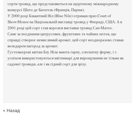
сорти троянд, що представляються на щорічному міжнародному
конкурсі Шато де Багатель (Франція, Париж).
У 2000 році Блакитний Ніл (Blue Nile) отримав приз Court of
Show/Honor на Національній виставці троянд у Флориді, США. А в
2001 році цей сорт став королем виставки троянд Сан-Матео.
Саме за поєднання цитрусових, фруктових та чайних ноток, що
справді створює немислимий аромат, цей сорт неодноразово ставав
володарем нагород за аромат.
Густомахрові квітки Блу Ніла мають гарну, елегантну форму, і з
успіхом використовуються квітникарі для вирощування не тільки як
садової троянди, але і як гідний сорт для зрізу.
< Назад