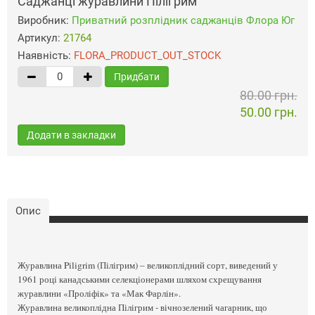
Саджанці журавлини Пілігрим
Виробник:
Приватний розплідник саджанців Флора Юг
Артикул:
21764
Наявність:
FLORA_PRODUCT_OUT_STOCK
Придбати
80.00 грн.
50.00 грн.
Додати в закладки
Опис
Журавлина Piligrim (Пілігрим) – великоплідний сорт, виведений у
1961 році канадськими селекціонерами шляхом схрещування
журавлини «Проліфік» та «Мак Фарлін».
Журавлина великоплідна Пілігрим - вічнозелений чагарник, що