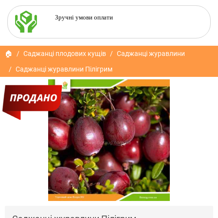
Зручні умови оплати
🏠
Саджанці плодових кущів
Саджанці журавлини
Саджанці журавлини Пілігрим