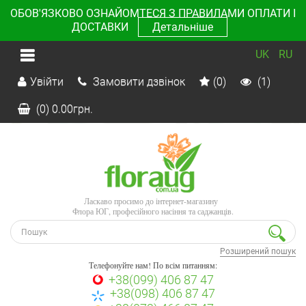
ОБОВ'ЯЗКОВО ОЗНАЙОМТЕСЯ З ПРАВИЛАМИ ОПЛАТИ І
ДОСТАВКИ
Детальніше
UK
RU
Увійти
Замовити дзвінок
(0)
(1)
(0)
0.00
грн.
Ласкаво просимо до інтернет-магазину
Флора ЮГ, професійного насіння та саджанців.
Розширений пошук
Телефонуйте нам! По всім питанням:
+38(099) 406 87 47
+38(098) 406 87 47