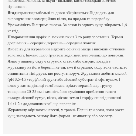
нальотом, глянсова. М'якуш - щільний, кисло-солодкий з легкою
гірчинкою.
Ягоди
транспортабельні та довго зберігаються.Підходять для
вирощування в комерційних цілях, на продаж та переробку.
Урожайність
Пілігрима висока. За сезон із одного куща збирають 1,6
кг ягід.
Плодоношення
щорічне, починаючи з 3-го року зростання. Термін
дозрівання – середній, вересень – середина жовтня.
Виберіть для журавлини відкрите сонячне місце з високим ступенем
вологості. Бажано, щоб ґрунтові води залягали близько до поверхні.
Якщо у вашому саду є струмок, ставок або озерце, посадіть
журавлину на його березі, і не так вже й страшно, якщо вона частково
опиниться в тіні дерев, що ростуть поруч. Журавлина любить кислий
(pH 3,5-4,5) торф'яний грунт або лісовий субстрат зі сфагнумом, і
якщо у вас на ділянці такої немає, зріжте верхній шар грунту
товщиною 20-25 см і замініть його сумішшю приблизно такого
складу: лісовий гумус, пісок, лісова земля і торф у співвідношенні
1:1:1:2 з додаванням хвої, що перепріла.
Журавлину обрізають навесні, у травні. Перші три роки, поки росте
кущ, закладають основу його форми - компактну або розлогу.