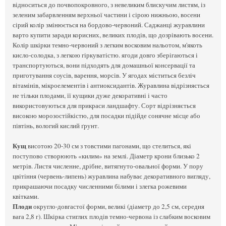
відноситься до почвопокровного, з невеликим блискучим листям, із
зеленим забарвленням верхньої частини і сірою нижньою, восени
сірий колір змінюється на бордово-червоний. Саджанці журавлини
варто купити заради корисних, великих плодів, що дозрівають восени.
Колір шкірки темно-червоний з легким восковим нальотом, м'якоть
кисло-солодка, з легкою гіркуватістю. ягоди довго зберігаються і
транспортуються, вони підходять для домашньої консервації та
приготування соусів, варення, морсів. У ягодах міститься безліч
вітамінів, мікроелементів і антиоксидантів. Журавлина відрізняється
не тільки плодами, її кущики дуже декоративні і часто
використовуються для прикраси ландшафту. Сорт відрізняється
високою морозостійкістю, для посадки підійде сонячне місце або
півтінь, вологий кислий ґрунт.
Кущ
висотою 20-30 см з товстими пагонами, що стелиться, які
поступово створюють «килим» на землі. Діаметр крони близько 2
метрів. Листя численне, дрібне, витягнуто-овальної форми. У пору
цвітіння (червень-липень) журавлина набуває декоративного вигляду,
прикрашаючи посадку численними білими і злегка рожевими
квітками.
Плоди
округло-довгастої форми, великі (діаметр до 2,5 см, середня
вага 2,8 г). Шкірка стиглих плодів темно-червона із слабким восковим