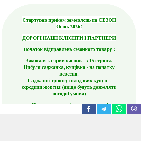
Стартував прийом замовлень на СЕЗОН
Осінь 2026!
ДОРОГІ НАШІ КЛІЄНТИ І ПАРТНЕРИ
Початок відправлень сезонного товару :
Зимовий та ярий часник - з 15 серпня.
Цибуля саджанка, кущівка - на початку
вересня.
Саджанці троянд і плодових кущів з
середини жовтня (якщо будуть дозволяти
погодні умови)
Цього сезону ви будете задоволені
традиційно гарним асортиментом цибулі
сіянки та посадкового часнику, новими
сортами саджанців троянд і не тільки.
📣 Зверніть увагу! Резервуючи сезонні товари