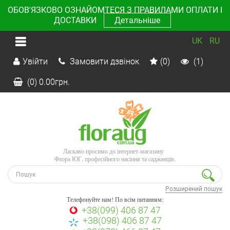
ОБОВ'ЯЗКОВО ОЗНАЙОМТЕСЯ З ПРАВИЛАМИ ОПЛАТИ І
ДОСТАВКИ
Детальніше
UK
RU
Увійти
Замовити дзвінок
(0)
(1)
(0)
0.00
грн.
Ласкаво просимо до інтернет-магазину
Флора ЮГ, професійного насіння та саджанців.
Розширений пошук
Телефонуйте нам! По всім питанням:
+38(099) 406 87 47
+38(098) 406 87 47