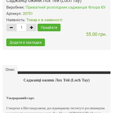
Саджанці ожини Лох Тей (Loch Tay)
Виробник:
Приватний розплідник саджанців Флора Юг
Артикул:
20751
Наявність:
Товар є в наявності
Придбати
55.00 грн.
Додати в закладки
Опис
Саджанці ожини Лох Тей (Loch Tay)
Ультраранній сорт.
Створено в Шотландському дослідницькому інституті рослинництва
в результаті схрещування сорту Лох-Несс х SCRI 82417D. Один із