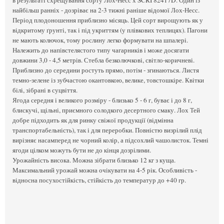
найбільш ранніх - дозріває на 2-3 тижні раніше відомої Лох-Несс.
Період плодоношення приблизно місяць. Цей сорт вирощують як у
відкритому ґрунті, так і під укриттям (у плівкових теплицях). Пагони
не мають колючок, тому рослину легко формувати на шпалері.
Належить до напівстелястого типу чагарників і може досягати
довжини 3,0 - 4,5 метрів. Стебла безколючкові, світло-коричневі.
Приблизно до середини ростуть прямо, потім - згинаються. Листя
темно-зелене із зубчастою окантовкою, велике, товстошкіре. Квітки
білі, зібрані в суцвіття.
Ягода середня і великого розміру - близько 5 - 6 г, буває і до 8 г,
блискучі, щільні, приємного солодкого десертного смаку. Лох Тей
добре підходить як для ринку свіжої продукції (відмінна
транспортабельність), так і для переробки. Повністю визрілий плід
вирізняє насамперед не чорний колір, а підсохлий чашолисток. Темні
ягоди цілком можуть бути не до кінця дозрілими.
Урожайність висока. Можна зібрати близько 12 кг з куща.
Максимальний урожай можна очікувати на 4-5 рік. Особливість -
відносна посухостійкість, стійкість до температур до +40 гр.