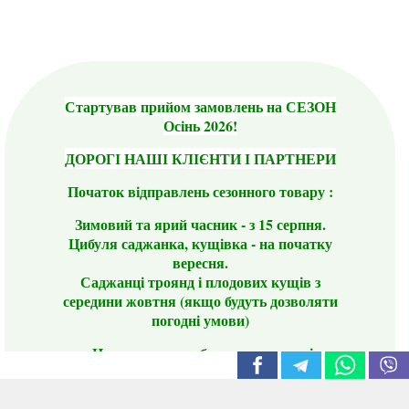
Стартував прийом замовлень на СЕЗОН
Осінь 2026!
ДОРОГІ НАШІ КЛІЄНТИ І ПАРТНЕРИ
Початок відправлень сезонного товару :
Зимовий та ярий часник - з 15 серпня.
Цибуля саджанка, кущівка - на початку
вересня.
Саджанці троянд і плодових кущів з
середини жовтня (якщо будуть дозволяти
погодні умови)
Цього сезону ви будете задоволені
традиційно гарним асортиментом цибулі
сіянки та посадкового часнику, новими