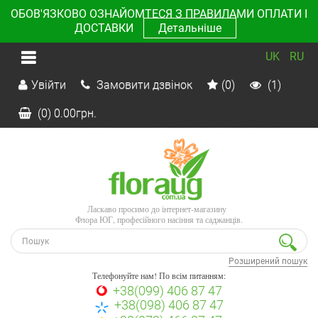
ОБОВ'ЯЗКОВО ОЗНАЙОМТЕСЯ З ПРАВИЛАМИ ОПЛАТИ І
ДОСТАВКИ
Детальніше
UK
RU
Увійти
Замовити дзвінок
(0)
(1)
(0)
0.00
грн.
Ласкаво просимо до інтернет-магазину
Флора ЮГ, професійного насіння та саджанців.
Розширений пошук
Телефонуйте нам! По всім питанням:
+38(099) 406 87 47
+38(098) 406 87 47