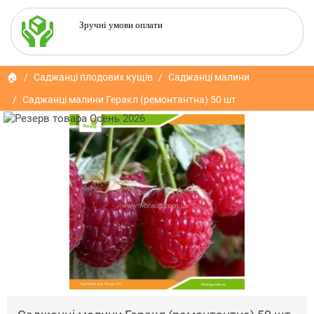
Зручні умови оплати
🏠
Саджанці плодових кущів
Саджанці малини
Саджанці малини Геракл (ремонтантна) 50 шт