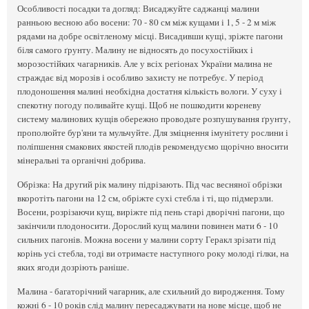
Особливості посадки та догляд: Висаджуйте саджанці малини
ранньою весною або восени: 70 - 80 см між кущами і 1, 5 - 2 м між
рядами на добре освітленому місці. Висадивши кущі, зріжте пагони
біля самого ґрунту. Малину не відносять до посухостійких і
морозостійких чагарників. Але у всіх регіонах України малина не
страждає від морозів і особливо захисту не потребує. У період
плодоношення малині необхідна достатня кількість вологи. У суху і
спекотну погоду поливайте кущі. Щоб не пошкодити кореневу
систему малинових кущів обережно проводьте розпушування ґрунту,
прополюйте бур'яни та мульчуйте. Для зміцнення імунітету рослини і
поліпшення смакових якостей плодів рекомендуємо щорічно вносити
мінеральні та органічні добрива.
Обрізка: На другий рік малину підрізають. Під час весняної обрізки
вкоротіть пагони на 12 см, обріжте сухі стебла і ті, що підмерзли.
Восени, розрізаючи кущ, виріжте під пень старі дворічні пагони, що
закінчили плодоносити. Дорослий кущ малини повинен мати 6 - 10
сильних пагонів. Можна восени у малини сорту Геракл зрізати під
корінь усі стебла, тоді ви отримаєте наступного року молоді гілки, на
яких ягоди дозріють раніше.
Малина - багаторічний чагарник, але схильний до виродження. Тому
кожні 6 - 10 років слід малину пересаджувати на нове місце, щоб не