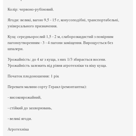
Колір: червоно-рубіновий.
Ягоди: великі, вагою 9,5 - 15 г, конусоподібні, транспортабельні,
універсального призначення.
Кущ: середньорослий 1,5 - 2 м, слаборозкидистий з помірним
пагоноутворенням - 3 - 4 пагони заміщення. Вирощується без
шпалери.
Урожайність: до 4 кг з куща, з них 1/3 збирається восени.
Урожайність залежить від рівня агротехніки та віку куща.
Початок плодоношення: 1 рік
Переваги малини сорту Геракл (ремонтантна):
- високоврожайний,
- стійкий до захворювань,
- великі ягоди.
Агротехніка