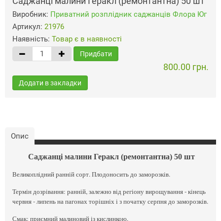
Саджанці малини Геракл (ремонтантна) 50 шт
Виробник:
Приватний розплідник саджанців Флора Юг
Артикул:
21976
Наявність:
Товар є в наявності
Придбати
800.00 грн.
Додати в закладки
Опис
Саджанці малини Геракл (ремонтантна) 50 шт
Великоплідний ранній сорт. Плодоносить до заморозків.
Термін дозрівання: ранній, залежно від регіону вирощування - кінець
червня - липень на пагонах торішніх і з початку серпня до заморозків.
Смак: приємний малиновий із кислинкою.