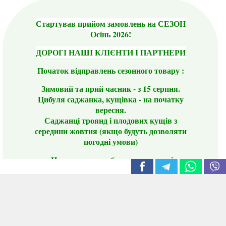
Стартував прийом замовлень на СЕЗОН
Осінь 2026!
ДОРОГІ НАШІ КЛІЄНТИ І ПАРТНЕРИ
Початок відправлень сезонного товару :
Зимовий та ярий часник - з 15 серпня.
Цибуля саджанка, кущівка - на початку
вересня.
Саджанці троянд і плодових кущів з
середини жовтня (якщо будуть дозволяти
погодні умови)
Цього сезону ви будете задоволені
традиційно гарним асортиментом цибулі
сіянки та посадкового часнику, новими
сортами саджанців троянд і не тільки.
📣 Зверніть увагу! Резервуючи сезонні товари
заздалегідь, ви гарантовано отримаєте