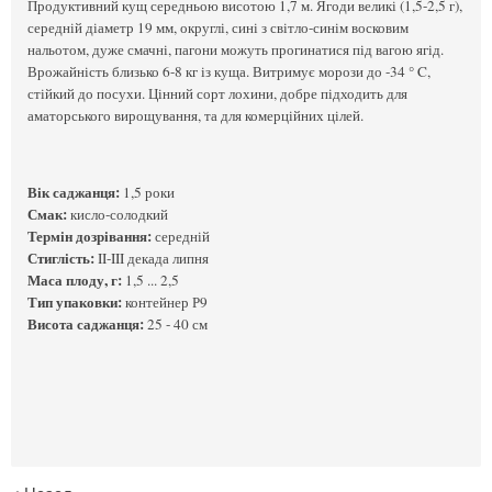
Продуктивний кущ середньою висотою 1,7 м. Ягоди великі (1,5-2,5 г),
середній діаметр 19 мм, округлі, сині з світло-синім восковим
нальотом, дуже смачні, пагони можуть прогинатися під вагою ягід.
Врожайність близько 6-8 кг із куща. Витримує морози до -34 ° C,
стійкий до посухи. Цінний сорт лохини, добре підходить для
аматорського вирощування, та для комерційних цілей.
Вік саджанця:
1,5 роки
Смак:
кисло-солодкий
Термін дозрівання:
середній
Стиглість:
II-III декада липня
Маса плоду, г:
1,5 ... 2,5
Тип упаковки:
контейнер Р9
Висота саджанця:
25 - 40 см