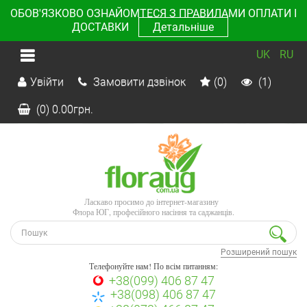
ОБОВ'ЯЗКОВО ОЗНАЙОМТЕСЯ З ПРАВИЛАМИ ОПЛАТИ І
ДОСТАВКИ
Детальніше
UK
RU
Увійти
Замовити дзвінок
(0)
(1)
(0)
0.00
грн.
Ласкаво просимо до інтернет-магазину
Флора ЮГ, професійного насіння та саджанців.
Розширений пошук
Телефонуйте нам! По всім питанням:
+38(099) 406 87 47
+38(098) 406 87 47