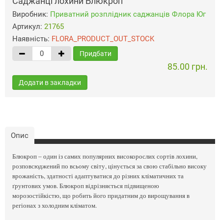
Саджанці лохини Блюкроп
Виробник:
Приватний розплідник саджанців Флора Юг
Артикул:
21765
Наявність:
FLORA_PRODUCT_OUT_STOCK
Придбати
85.00 грн.
Додати в закладки
Опис
Блюкроп – один із самих популярних високорослих сортів лохини,
розповсюджений по всьому світу, цінується за свою стабільно високу
врожаність, здатності адаптуватися до різних кліматичних та
ґрунтових умов. Блюкроп відрізняється підвищеною
морозостійкістю, що робить його придатним до вирощування в
регіонах з холодним кліматом.