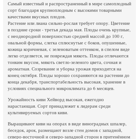
Самый известный и распространенный в мире самоплодный
сорт благодаря крупноплодным с высокими товарными
качествами вкусных плодов.
Растение или лиана сильно-рослая требует опору. Цветение
в поздние сроки - третья декада мая. Плоды очень крупные,
с неоднородной поверхностью средней массой до 100 г,
овальной формы, слегка сплюснутые с боков, опушенные,
кожица коричневая, с зеленоватым оттенком, в спелом виде
легко отделяется, не повреждая мякоть. Плоды от­личаются
тонким вкусом, мякоть светло-зеленого цвета, сочная и
ароматная. Созревание и уборка урожая приходится на
конец октября. Плоды хорошо сохраняются на растении до
конца декабря, транспортабельность высокая, хранение в
условиях специального микроклимата до 6 месяцев.
Урожайность киви Хейворд высокая, ежегодно
нарастающая. Сорт принадлежит к лидерам среди
культивируемых сортов киви.
Выращивают киви на опорах в виде виноградных шпалер,
беседок, арок, размещают возле стен домов с западной,
северо-восточной и северо-западной сторон в притенённом