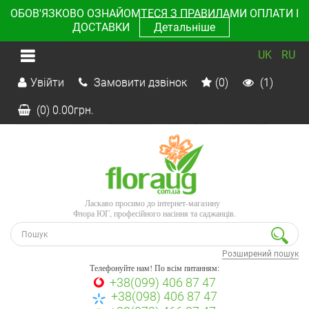
ОБОВ'ЯЗКОВО ОЗНАЙОМТЕСЯ З ПРАВИЛАМИ ОПЛАТИ І
ДОСТАВКИ
Детальніше
UK
RU
Увійти
Замовити дзвінок
(0)
(1)
(0)
0.00
грн.
Ласкаво просимо до інтернет-магазину
Флора ЮГ, професійного насіння та саджанців.
Розширений пошук
Телефонуйте нам! По всім питанням:
+38(099) 406 87 47
+38(098) 406 87 47