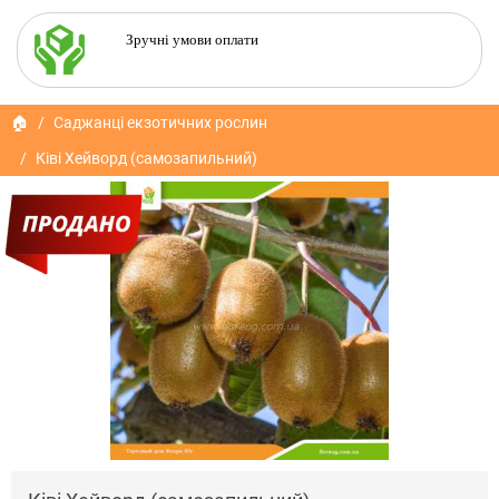
Зручні умови оплати
🏠
Саджанці екзотичних рослин
Ківі Хейворд (самозапильний)