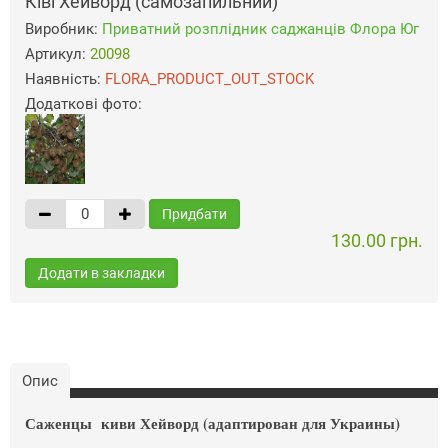
Ківі Хейворд (самозапильний)
Виробник:
Приватний розплідник саджанців Флора Юг
Артикул:
20098
Наявність:
FLORA_PRODUCT_OUT_STOCK
Додаткові фото:
Придбати
130.00 грн.
Додати в закладки
Опис
Саженцы киви Хейворд (адаптирован для Украины)