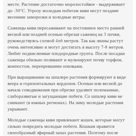
месте. Растение достаточно морозостойкое - выдерживает
до -30°С. Угрозу молодым побегам киви несут поздние
весенние заморозки и холодные ветры.
Саженцы киви пересаживают на постоянное место ранней
весной или поздней осенью обрезая саженец на 3 почки,
руководствуясь схемой 4х6 метров. Так как лианы растут
очень интенсивно и могут достигать в высоту 7-8 метров.
Любит подкисленные плодородные грунта. После посадки
саженцы обильно поливают и мульчируют почву торфом,
компостом, перепревшими опилками.
При выращивании на шпалере растения формируют в виде
веера и горизонтальных кордонов. Осенью или весной до
начала сокодвижения при обрезке удаляют поломанные,
слаборазвитые и загущающие побеги. Со шпалер киви не
снимают (в южных регионах). На зиму молодые растения
укрывают.
Молодые саженцы киви привлекают кошек, которые могут
сильно повредить молодые побеги. Кошкам нравится
своеобразный эфирный запах растения. Поэтому после