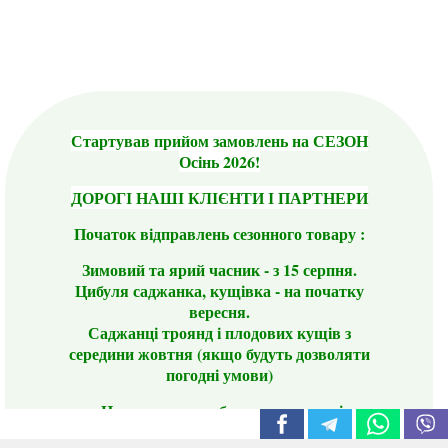
Стартував прийом замовлень на СЕЗОН
Осінь 2026!
ДОРОГІ НАШІ КЛІЄНТИ І ПАРТНЕРИ
Початок відправлень сезонного товару :
Зимовий та ярий часник - з 15 серпня.
Цибуля саджанка, кущівка - на початку
вересня.
Саджанці троянд і плодових кущів з
середини жовтня (якщо будуть дозволяти
погодні умови)
Цього сезону ви будете задоволені
традиційно гарним асортиментом цибулі