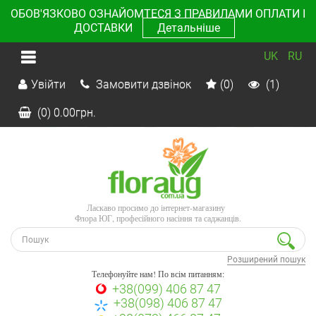
ОБОВ'ЯЗКОВО ОЗНАЙОМТЕСЯ З ПРАВИЛАМИ ОПЛАТИ І
ДОСТАВКИ
Детальніше
UK
RU
Увійти
Замовити дзвінок
(0)
(1)
(0)
0.00
грн.
Ласкаво просимо до інтернет-магазину
Флора ЮГ, професійного насіння та саджанців.
Розширений пошук
Телефонуйте нам! По всім питанням:
+38(099) 406 87 47
+38(098) 406 87 47