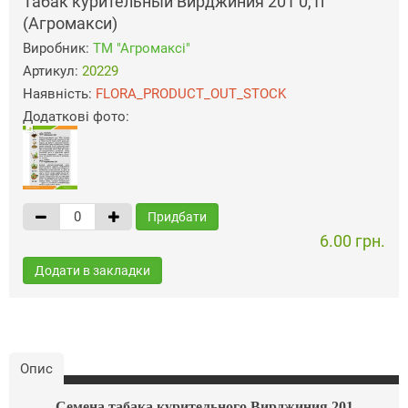
Табак курительный Вирджиния 201 0,1г
(Агромакси)
Виробник:
ТМ "Агромаксі"
Артикул:
20229
Наявність:
FLORA_PRODUCT_OUT_STOCK
Додаткові фото:
Придбати
6.00 грн.
Додати в закладки
Опис
Семена табака курительного Вирджиния 201