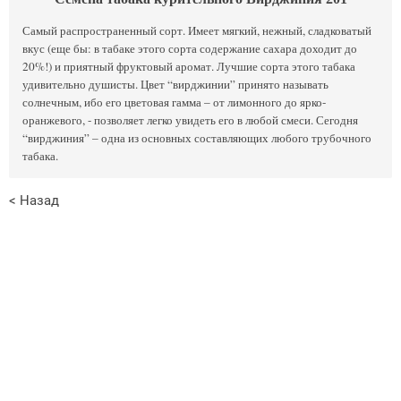
Самый распространенный сорт. Имеет мягкий, нежный, сладковатый
вкус (еще бы: в табаке этого сорта содержание сахара доходит до
20%!) и приятный фруктовый аромат. Лучшие сорта этого табака
удивительно душисты. Цвет “вирджинии” принято называть
солнечным, ибо его цветовая гамма – от лимонного до ярко-
оранжевого, - позволяет легко увидеть его в любой смеси. Сегодня
“вирджиния” – одна из основных составляющих любого трубочного
табака.
< Назад