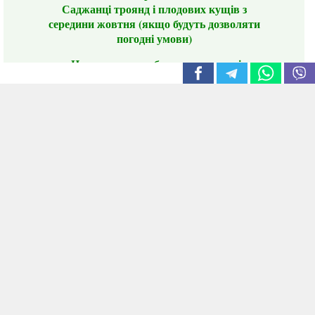
Саджанці троянд і плодових кущів з
середини жовтня (якщо будуть дозволяти
погодні умови)
Цього сезону ви будете задоволені
традиційно гарним асортиментом цибулі
сіянки та посадкового часнику, новими
сортами саджанців троянд і не тільки.
📣 Зверніть увагу! Резервуючи сезонні товари
заздалегідь, ви гарантовано отримаєте
дефіцитні сорти за фіксованою ціною на
момент резервування.
Наші переваги:
Нові сорти.
Вигідні умови доставки.
Лояльні та помірні ціни.
Інформація на сайті актуальна,