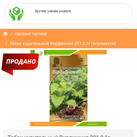
Зручні умови оплати
🏠
Насіння тютюну
Табак курительный Вирджиния 201 0,1г (Агромакси)