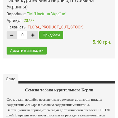
Табак курительный Берли 0,1г (Семена
Украины)
Виробник:
ТМ "Насіння України"
Артикул:
20777
Наявність:
FLORA_PRODUCT_OUT_STOCK
Придбати
5.40 грн.
Додати в закладки
Опис
Семена табака курительного Берли
Сорт, отличающийся насыщенным ореховым ароматом, низким
содержанием сахара и высоким содержанием никотина.
Вегетационный период от высадки до технической спелости 110-130
дней. Выращивается посевом семян на рассаду в феврале-марте, в