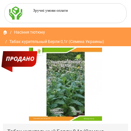
Зручні умови оплати
🏠
Насіння тютюну
Табак курительный Берли 0,1г (Семена Украины)