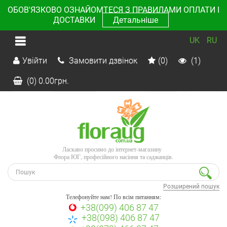
ОБОВ'ЯЗКОВО ОЗНАЙОМТЕСЯ З ПРАВИЛАМИ ОПЛАТИ І
ДОСТАВКИ
Детальніше
UK
RU
Увійти
Замовити дзвінок
(0)
(1)
(0)
0.00
грн.
Ласкаво просимо до інтернет-магазину
Флора ЮГ, професійного насіння та саджанців.
Розширений пошук
Телефонуйте нам! По всім питанням:
+38(099) 406 87 47
+38(098) 406 87 47