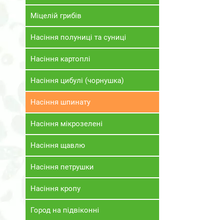
Міцелій грибів
Насіння полуниці та суниці
Насіння картоплі
Насіння цибулі (чорнушка)
Насіння шпинату
Насіння мікрозелені
Насіння щавлю
Насіння петрушки
Насіння кропу
Город на підвіконні