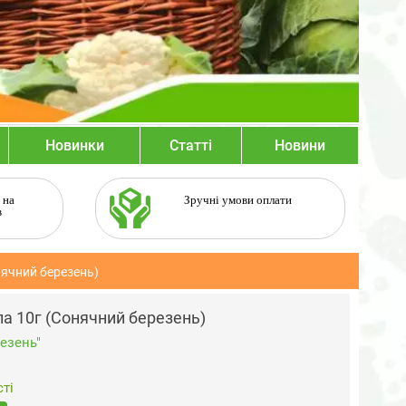
Новинки
Статті
Новини
 на
Зручні умови оплати
в
ячний березень)
а 10г (Сонячний березень)
езень"
ті