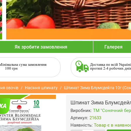
Як зробити замовлення
Галерея
Мінімальна сума замовлення
Доставка по всій Україні
100 грн
протязі 2-4 робочих дні
ня овочів
Насіння шпинату
Шпинат Зима Блумсдейла 10г (Сон
Шпинат Зима Блумсдейл
Виробник:
ТМ "Сонячний бер
Артикул:
21633
Наявність:
Товар є в наявнос