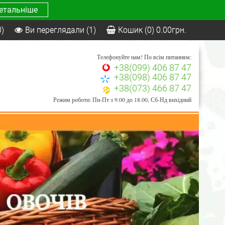
етальніше
0)
Ви переглядали
(1)
Кошик
(0)
0.00
грн.
Телефонуйте нам! По всім питанням:
+38(099) 406 87 47
+38(098) 406 87 47
+38(073) 466 87 47
Режим роботи: Пн-Пт з 9.00 до 18.00, Сб-Нд вихідний