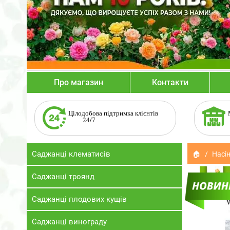
Про магазин
Контакти
Цілодобова підтримка клієнтів
24/7
Саджанці клематисів
🏠
Насін
Саджанці троянд
Саджанці плодових кущів
Саджанці винограду