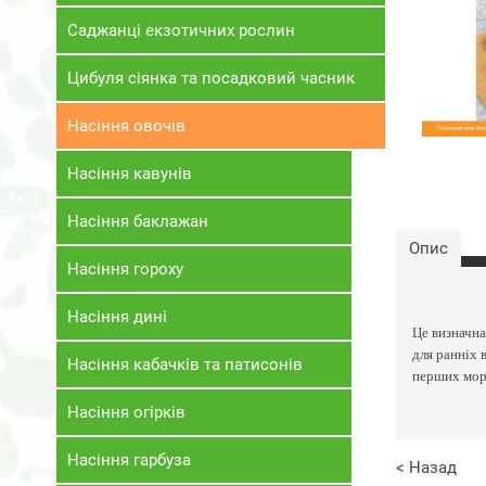
Саджанці екзотичних рослин
Цибуля сіянка та посадковий часник
Насіння овочів
Насіння кавунів
Насіння баклажан
Опис
Насіння гороху
Насіння дині
Це визначна
для ранніх 
Насіння кабачків та патисонів
перших моро
Насіння огірків
Насіння гарбуза
< Назад