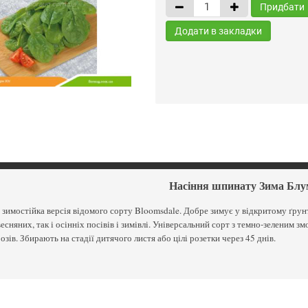
Придбати
Додати в закладки
Насіння шпинату Зима Блу
 зимостійка версія відомого сорту Bloomsdale. Добре зимує у відкритому ґру
весняних, так і осінніх посівів і зимівлі. Універсальний сорт з темно-зеленим 
зів. Збирають на стадії дитячого листя або цілі розетки через 45 днів.