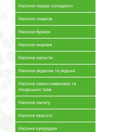
Насіння перцю солодкого
Насіння томатів
Насіння буряка
Насіння моркви
Насіння капусти
Насіння редиски та редьки
Насіння пряно-смакових та
лікарських трав
Насіння салату
Насіння квасолі
Насіння кукурудзи