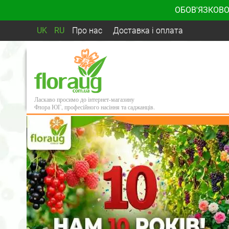
ОБОВ'ЯЗКОВО
UK
RU
Про нас
Доставка і оплата
Ласкаво просимо до інтернет-магазину
Флора ЮГ, професійного насіння та саджанців.