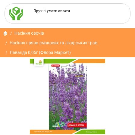
Зручні умови оплати
🏠
Насіння овочів
Насіння пряно-смакових та лікарських трав
Лаванда 0,05г (Флора Маркет)