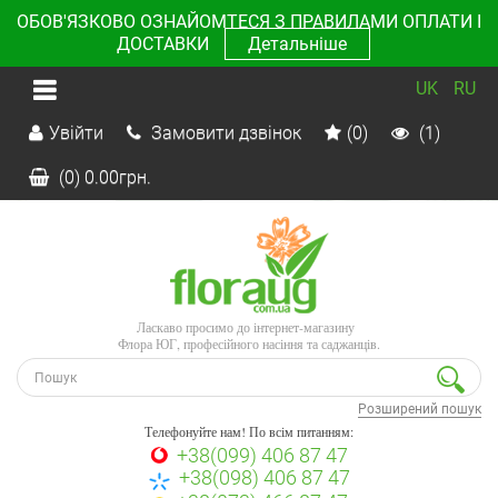
ОБОВ'ЯЗКОВО ОЗНАЙОМТЕСЯ З ПРАВИЛАМИ ОПЛАТИ І
ДОСТАВКИ
Детальніше
UK
RU
Увійти
Замовити дзвінок
(0)
(1)
(0)
0.00
грн.
Ласкаво просимо до інтернет-магазину
Флора ЮГ, професійного насіння та саджанців.
Розширений пошук
Телефонуйте нам! По всім питанням:
+38(099) 406 87 47
+38(098) 406 87 47