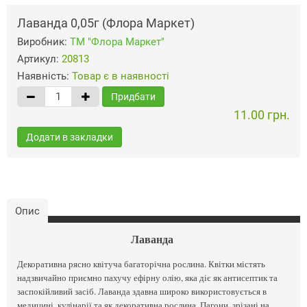
Лаванда 0,05г (Флора Маркет)
Виробник:
ТМ "Флора Маркет"
Артикул:
20813
Наявність:
Товар є в наявності
Придбати
11.00 грн.
Додати в закладки
Опис
Лаванда
Декоративна рясно квітуча багаторічна рослина. Квітки містять
надзвичайно приємно пахучу ефірну олію, яка діє як антисептик та
заспокійливий засіб. Лаванда здавна широко використовується в
медицині, кулінарії та як декоративна рослина. Пагони, зрізані на