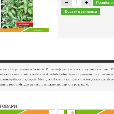
Придбати
Додати в закладки
тивний сорт зеленого базиліка. Рослина формує компактні кущики висотою 35-40
нісовим смаком, містять багато вітамінів і мінеральних речовин. Використовує
, консервів, супів, соусів. Має цілющі властивості, використовується для ліку
чення заморозків. Для раннього врожаю вирощують розсадою.
 ТОВАРИ