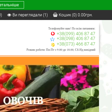
етальніше
0)
Ви переглядали
(1)
Кошик
(0)
0.00
грн.
Телефонуйте нам! По всім питанням:
+38(099) 406 87 47
+38(098) 406 87 47
+38(073) 466 87 47
Режим роботи: Пн-Пт з 9.00 до 18.00, Сб-Нд вихідний