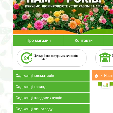
Про магазин
Контакти
Цілодобова підтримка клієнтів
24/7
Саджанці клематисів
🏠
Насін
Саджанці троянд
Саджанці плодових кущів
Саджанці винограду