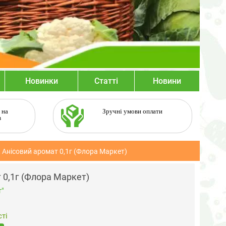
Новинки
Статті
Новини
 на
Зручні умови оплати
в
 Анісовий аромат 0,1г (Флора Маркет)
 0,1г (Флора Маркет)
"
ті