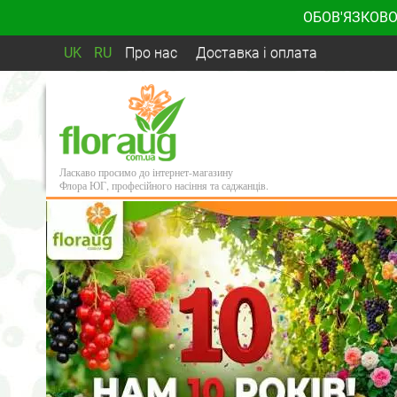
ОБОВ'ЯЗКОВО
UK
RU
Про нас
Доставка і оплата
Ласкаво просимо до інтернет-магазину
Флора ЮГ, професійного насіння та саджанців.