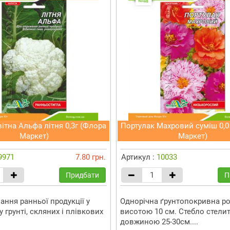
ітна Альфа літня 0,3г (Флора
Портулак Махровий суміш 0,0
Маркет)
Маркет)
9971
7.80 грн.
Артикул :
10033
Придбати
П
ання ранньої продукції у
Однорічна ґрунтопокривна ро
 грунті, скляних і плівкових
висотою 10 см. Стебло стелит
довжиною 25-30см....