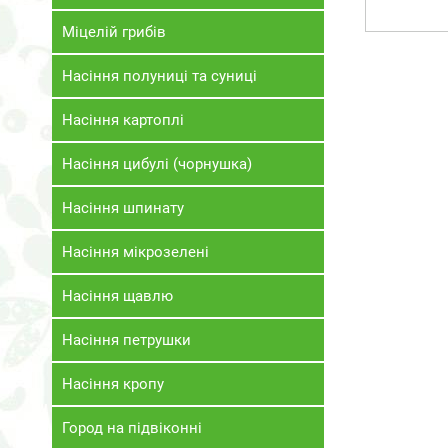
Міцелій грибів
Насіння полуниці та суниці
Насіння картоплі
Насіння цибулі (чорнушка)
Насіння шпинату
Насіння мікрозелені
Насіння щавлю
Насіння петрушки
Насіння кропу
Город на підвіконні