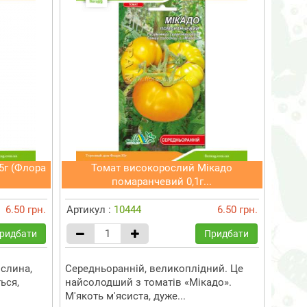
5г (Флора
Томат високорослий Мікадо
помаранчевий 0,1г...
6.50 грн.
Артикул :
10444
6.50 грн.
ридбати
Придбати
слина,
Середньоранній, великоплідний. Це
ься,
найсолодший з томатів «Мікадо».
М'якоть м'ясиста, дуже...