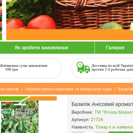
Як зробити замовлення
Галерея
Мінімальна сума замовлення
Доставка по всій Україні
100 грн
протязі 2-4 робочих дні
ня овочів
Насіння пряно-смакових та лікарських трав
Базилік
Базилік Анісовий аромат
Виробник:
ТМ "Флора Маркет
Артикул:
21724
Наявність:
Товар є в наявнос