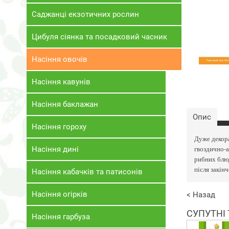
Саджанці екзотичних рослин
Цибуля сіянка та посадковий часник
Насіння овочів
Насіння кавунів
Насіння баклажан
Опис
Насіння гороху
Дуже декора
гвоздично-а
Насіння дині
рибних блюд
після закін
Насіння кабачків та патисонів
Насіння огірків
< Назад
СУПУТНІ
Насіння гарбуза