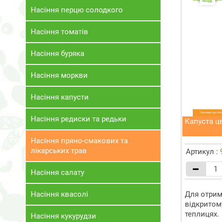
Насіння перцю солодкого
Насіння томатів
Насіння буряка
Насіння моркви
Насіння капусти
Насіння редиски та редьки
Капуста цв
Насіння пряно-смакових та
лікарських трав
Артикул :
Насіння салату
Насіння квасолі
Для отрим
відкритому
теплицях.
Насіння кукурудзи