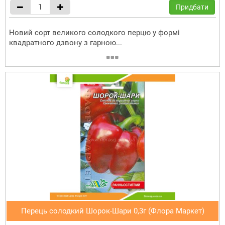
Придбати
Новий сорт великого солодкого перцю у формі
квадратного дзвону з гарною...
Перець солодкий Шорок-Шари 0,3г (Флора Маркет)