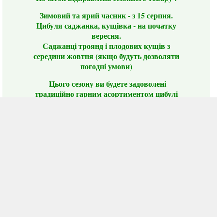
Зимовий та ярий часник - з 15 серпня.
Цибуля саджанка, кущівка - на початку
вересня.
Саджанці троянд і плодових кущів з
середини жовтня (якщо будуть дозволяти
погодні умови)
Цього сезону ви будете задоволені
традиційно гарним асортиментом цибулі
сіянки та посадкового часнику, новими
сортами саджанців троянд і не тільки.
📣 Зверніть увагу! Резервуючи сезонні товари
заздалегідь, ви гарантовано отримаєте
дефіцитні сорти за фіксованою ціною на
момент резервування.
Наші переваги:
Нові сорти.
Вигідні умови доставки.