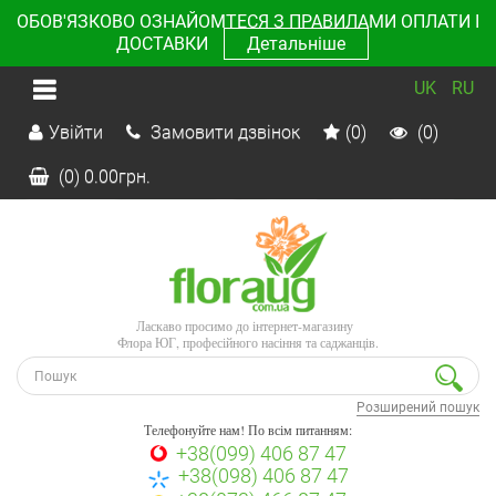
ОБОВ'ЯЗКОВО ОЗНАЙОМТЕСЯ З ПРАВИЛАМИ ОПЛАТИ І
ДОСТАВКИ
Детальніше
UK
RU
Увійти
Замовити дзвінок
(0)
(0)
(0)
0.00
грн.
Ласкаво просимо до інтернет-магазину
Флора ЮГ, професійного насіння та саджанців.
Розширений пошук
Телефонуйте нам! По всім питанням:
+38(099) 406 87 47
+38(098) 406 87 47