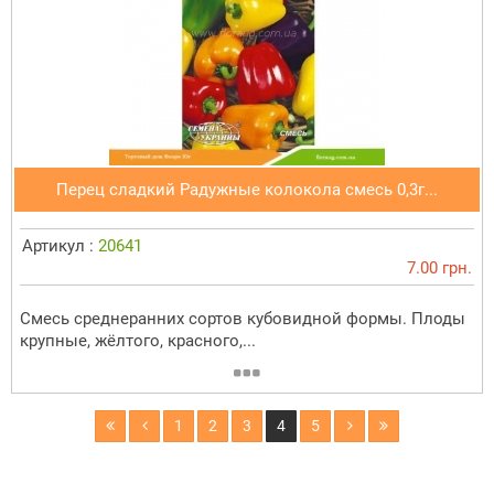
Перец сладкий Радужные колокола смесь 0,3г...
Артикул :
20641
7.00 грн.
Смесь среднеранних сортов кубовидной формы. Плоды
крупные, жёлтого, красного,...
1
2
3
4
5