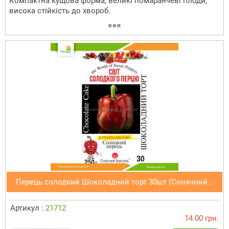
Компактна кущова форма, великі помаранчеві плоди,
висока стійкість до хвороб.
Перець солодкий Шоколадний торт 30шт (Сонячний...
Артикул :
21712
14.00 грн.