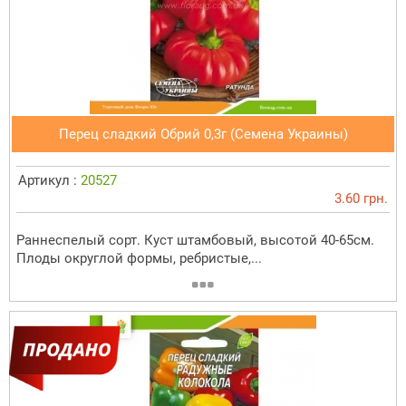
Перец сладкий Обрий 0,3г (Семена Украины)
Артикул :
20527
3.60 грн.
Раннеспелый сорт. Куст штамбовый, высотой 40-65см.
Плоды округлой формы, ребристые,...