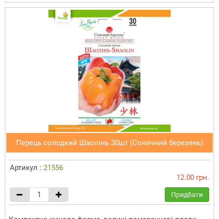
Перець солодкий Шаолінь 30шт (Сонячний березень)
Артикул :
21556
12.00 грн.
Придбати