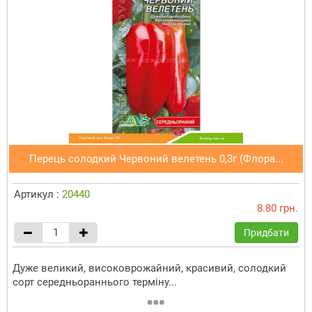
Перець солодкий Червоний велетень 0,3г (Флора...
Артикул :
20440
8.80 грн.
Придбати
Дуже великий, високоврожайний, красивий, солодкий
сорт середньораннього терміну...