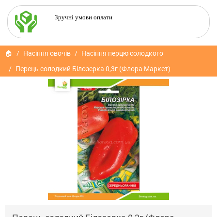
Зручні умови оплати
🏠
Насіння овочів
Насіння перцю солодкого
Перець солодкий Білозерка 0,3г (Флора Маркет)