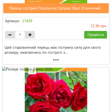
Перець гострий Поцілунок Сатани 20шт (Сонячний...
Артикул :
21839
12.30 грн.
Придбати
Цей старовинний перець має потужну силу для свого
розміру, змагаючись по гостроті з...