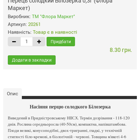
Перець солодкий Білозерка 0,3г (Флора
Маркет)
Виробник:
ТМ "Флора Маркет"
Артикул:
20261
Наявність:
Товар є в наявності
Придбати
8.30 грн.
Додати в закладки
Опис
Насіння перцю солодкого Білозерка
Виведений в Придністровському НІІСХ. Термін дозрівання - 118-120
днів. Рослина середньоросла (40-50см), компактна, напівштамбова.
Плоди великі, конусоподібні, двох-тригранні, гладкі, у технічній
стиглості біло-кремові, в біологічній - червоні. Товщина м'якоті 4-6