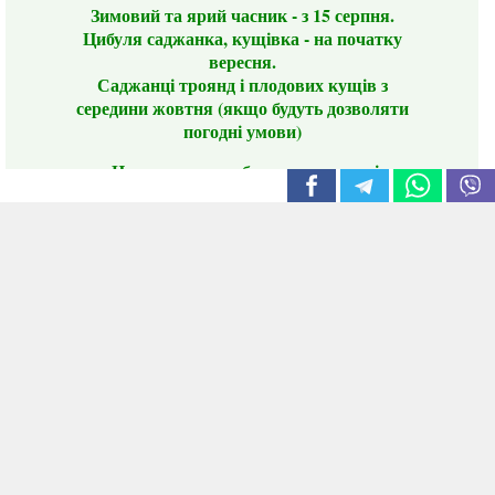
Зимовий та ярий часник - з 15 серпня.
Цибуля саджанка, кущівка - на початку
вересня.
Саджанці троянд і плодових кущів з
середини жовтня (якщо будуть дозволяти
погодні умови)
Цього сезону ви будете задоволені
традиційно гарним асортиментом цибулі
сіянки та посадкового часнику, новими
сортами саджанців троянд і не тільки.
📣 Зверніть увагу! Резервуючи сезонні товари
заздалегідь, ви гарантовано отримаєте
дефіцитні сорти за фіксованою ціною на
момент резервування.
Наші переваги:
Нові сорти.
Вигідні умови доставки.