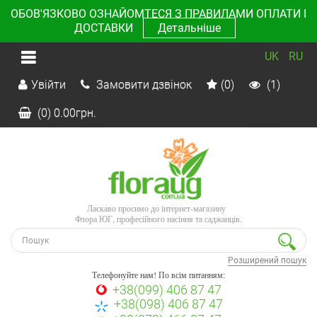
ОБОВ'ЯЗКОВО ОЗНАЙОМТЕСЯ З ПРАВИЛАМИ ОПЛАТИ І
ДОСТАВКИ
Детальніше
UK
RU
Увійти
Замовити дзвінок
(0)
(1)
(0)
0.00
грн.
Ласкаво просимо до інтернет-магазину
Флора ЮГ, професійного насіння та саджанців.
Розширений пошук
Телефонуйте нам! По всім питанням:
+38(099) 406 87 47
+38(098) 406 87 47