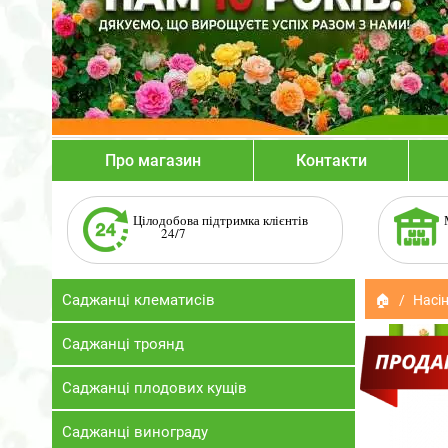
Про магазин
Контакти
Цілодобова підтримка клієнтів
24/7
Саджанці клематисів
🏠
Насін
Саджанці троянд
Саджанці плодових кущів
Саджанці винограду