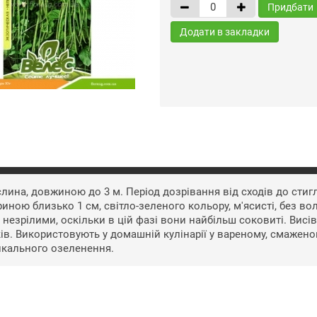
Придбати
Додати в закладки
лина, довжиною до 3 м. Період дозрівання від сходів до стигл
иною близько 1 см, світло-зеленого кольору, м'ясисті, без в
незрілими, оскільки в цій фазі вони найбільш соковиті. Висів
ів. Використовують у домашній кулінарії у вареному, смажен
икального озеленення.