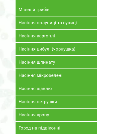
Міцелій грибів
Насіння полуниці та суниці
Насіння картоплі
Насіння цибулі (чорнушка)
Насіння шпинату
Насіння мікрозелені
Насіння щавлю
Насіння петрушки
Насіння кропу
Город на підвіконні