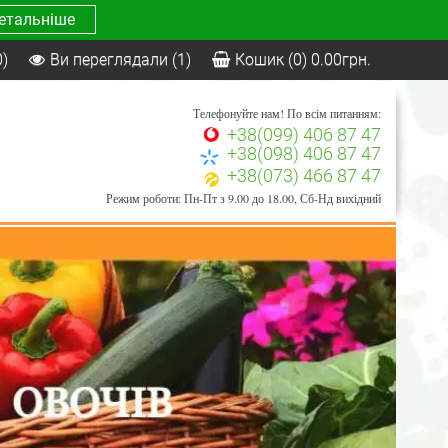
етальніше
0)
Ви переглядали
(1)
Кошик
(0)
0.00
грн.
Телефонуйте нам! По всім питанням:
+38(099) 406 87 47
+38(098) 406 87 47
+38(073) 466 87 47
Режим роботи: Пн-Пт з 9.00 до 18.00, Сб-Нд вихідний