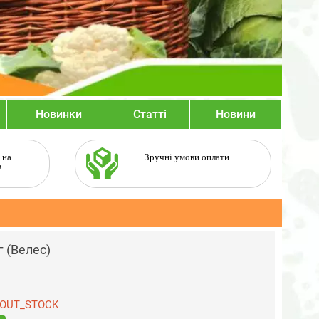
Новинки
Статті
Новини
 на
Зручні умови оплати
в
г (Велес)
OUT_STOCK