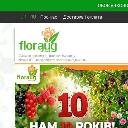
ОБОВ'ЯЗКОВО
UK
RU
Про нас
Доставка і оплата
Ласкаво просимо до інтернет-магазину
Флора ЮГ, професійного насіння та саджанців.