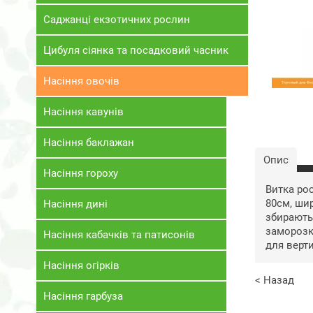
Саджанці екзотичних рослин
Цибуля сіянка та посадковий часник
Насіння овочів
Насіння кавунів
Насіння баклажан
Опис
Насіння гороху
Витка рос
80см, шир
Насіння дині
збирають 
заморозк
Насіння кабачків та патисонів
для верт
Насіння огірків
< Назад
Насіння гарбуза