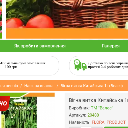
Як зробити замовлення
Галерея
Мінімальна сума замовлення
Доставка по всій Україні
100 грн
протязі 2-4 робочих дні
ня овочів
Насіння квасолі
Вігна витка Китайська 1г (Велес)
Вігна витка Китайська 1
Виробник:
ТМ "Велес"
Артикул:
20488
Наявність:
FLORA_PRODUCT_