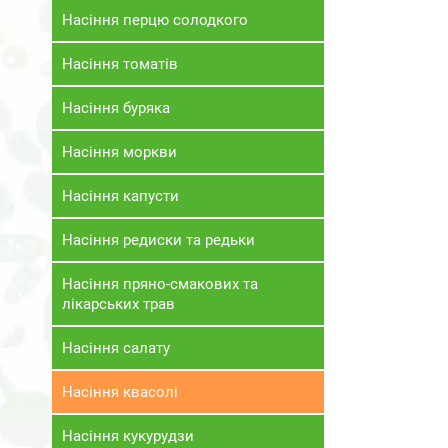
Насіння перцю солодкого
Насіння томатів
Насіння буряка
Насіння моркви
Насіння капусти
Насіння редиски та редьки
Насіння пряно-смакових та
лікарських трав
Насіння салату
Насіння квасолі
Насіння кукурудзи