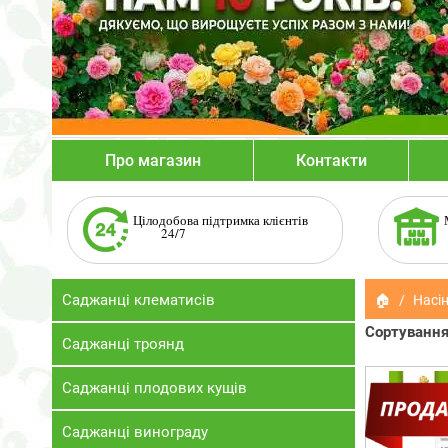
Про магазин
Контакти
Цілодобова підтримка клієнтів
24/7
Саджанці клематисів
🏠
Насін
Сортування
Саджанці троянд
Саджанці плодових кущів
Саджанці винограду