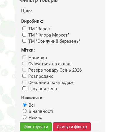
Ціна:
Виробник:
ТМ "Велес"
ТМ "Флора Маркет"
ТМ "Сонячний березень"
Мітки:
Новинка
Очікується на складі
Резерв товару Осінь 2026
Розпродано
Сезонний розпродаж
Ціну знижено
Наявність:
Всі
В наявності
Немає
Фільтрувати
Скинути фільтр