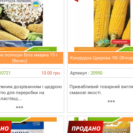
а попкорн Біла хмарка 15 г
Кукурудза Цукрова 10г (Флор
(Велес)
10721
10.00 грн.
Артикул :
20950
ружним дозріванням і щедрою
Привабливий товарний вигляд
тю для переробки на
смакові якості.
астівці,...