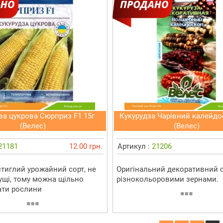
за цукрова Сюрприз F1 15г
Кукурудза Чарівний калейдо
(Велес)
(Велес)
21181
12.00 грн.
Артикул :
21206
тиглий урожайний сорт, не
Оригінальний декоративний с
ущі, тому можна щільно
різнокольоровими зернами.
ти рослини