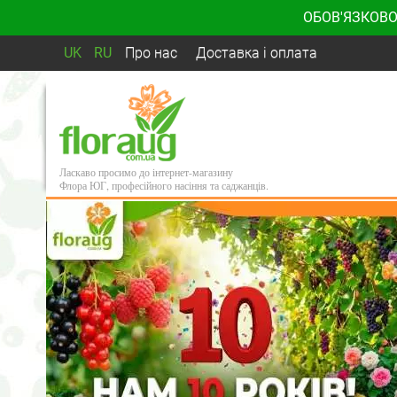
ОБОВ'ЯЗКОВО
UK
RU
Про нас
Доставка і оплата
Ласкаво просимо до інтернет-магазину
Флора ЮГ, професійного насіння та саджанців.