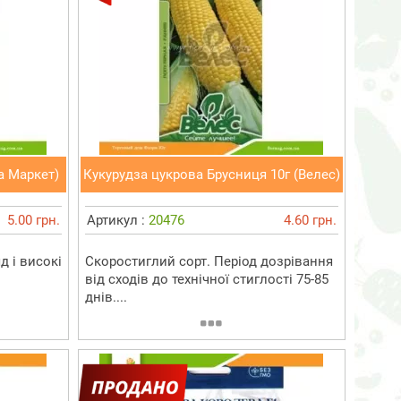
а Маркет)
Кукурудза цукрова Брусниця 10г (Велес)
5.00 грн.
Артикул :
20476
4.60 грн.
 і високі
Скоростиглий сорт. Період дозрівання
від сходів до технічної стиглості 75-85
днів....