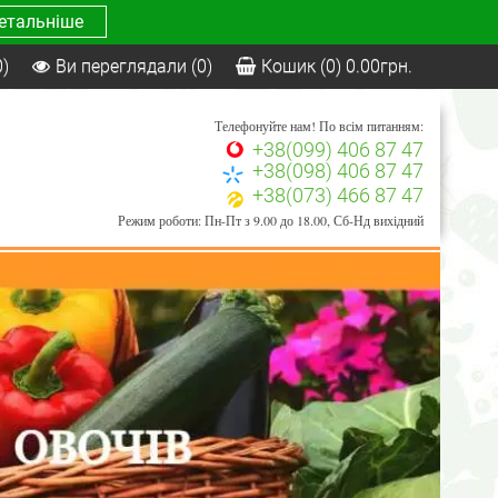
етальніше
0)
Ви переглядали
(0)
Кошик
(0)
0.00
грн.
Телефонуйте нам! По всім питанням:
+38(099) 406 87 47
+38(098) 406 87 47
+38(073) 466 87 47
Режим роботи: Пн-Пт з 9.00 до 18.00, Сб-Нд вихідний