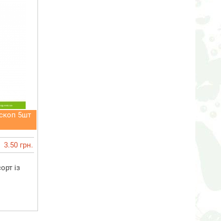
скоп 5шт
3.50 грн.
орт із