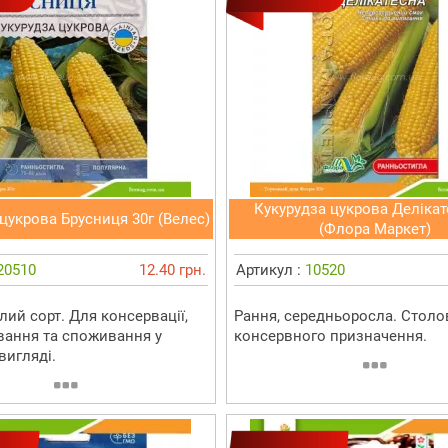
Кукурудза цукрова Делікат
цукрова Брусниця 30г (Велес)
(Флора Маркет)
20510
12.40 грн.
Артикул :
10520
ий сорт. Для консервації,
Рання, середньоросла. Столо
ання та споживання у
консервного призначення.
вигляді.