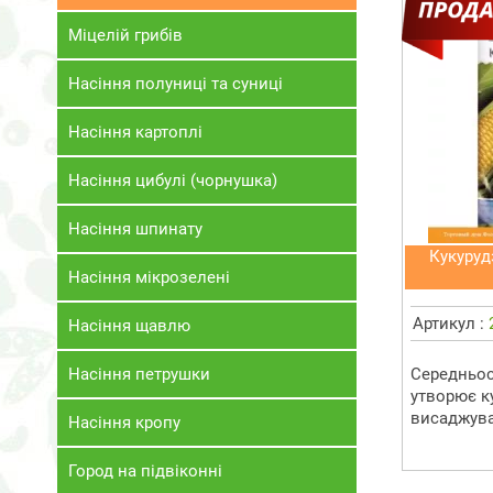
Міцелій грибів
Насіння полуниці та суниці
Насіння картоплі
Насіння цибулі (чорнушка)
Насіння шпинату
Кукуруд
Насіння мікрозелені
Артикул :
Насіння щавлю
Насіння петрушки
Середньос
утворює к
висаджува
Насіння кропу
Город на підвіконні