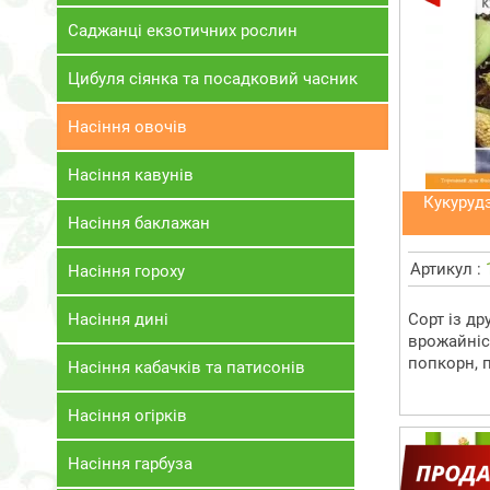
Саджанці екзотичних рослин
Цибуля сіянка та посадковий часник
Насіння овочів
Насіння кавунів
Кукурудз
Насіння баклажан
Артикул :
Насіння гороху
Насіння дині
Сорт із д
врожайніс
попкорн, пл
Насіння кабачків та патисонів
Насіння огірків
Насіння гарбуза