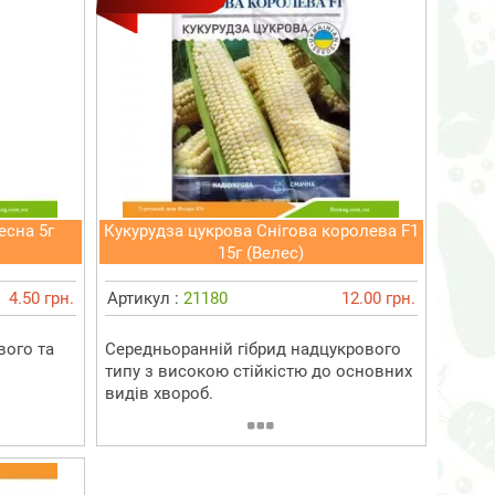
есна 5г
Кукурудза цукрова Снігова королева F1
15г (Велес)
4.50 грн.
Артикул :
21180
12.00 грн.
вого та
Середньоранній гібрид надцукрового
типу з високою стійкістю до основних
видів хвороб.