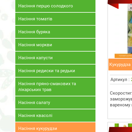
Насіння перцю солодкого
Насіння томатів
Насіння буряка
Насіння моркви
Насіння капусти
Кукурудза 
Насіння редиски та редьки
Артикул :
Насіння пряно-смакових та
лікарських трав
Скоростигл
заморожув
Насіння салату
вареному 
Насіння квасолі
Насіння кукурудзи