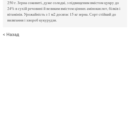
250 г. Зерна соковиті, дуже солодкі, з підвищеним вмістом цукру до
24% в сухій речовині й великим вмістом цінних амінокислот, білків і
вітамінів. Урожайність з 1 м2 досягає 15 кг зерна. Сорт стійкий до
вилягання і хвороб кукурудзи.
< Назад