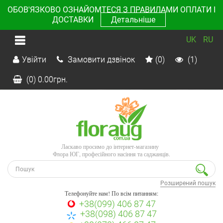
ОБОВ'ЯЗКОВО ОЗНАЙОМТЕСЯ З ПРАВИЛАМИ ОПЛАТИ І
ДОСТАВКИ
Детальніше
UK
RU
Увійти
Замовити дзвінок
(0)
(1)
(0)
0.00
грн.
Ласкаво просимо до інтернет-магазину
Флора ЮГ, професійного насіння та саджанців.
Розширений пошук
Телефонуйте нам! По всім питанням:
+38(099) 406 87 47
+38(098) 406 87 47