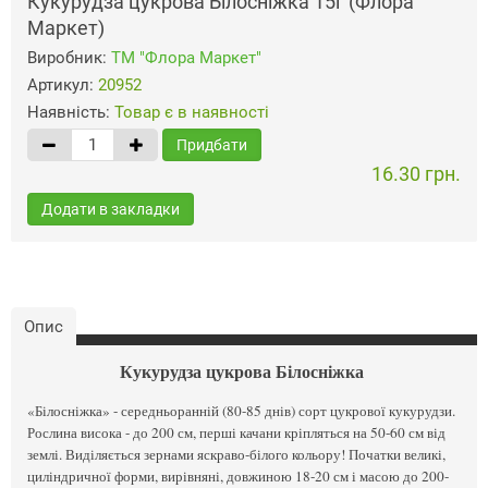
Кукурудза цукрова Білосніжка 15г (Флора
Маркет)
Виробник:
ТМ "Флора Маркет"
Артикул:
20952
Наявність:
Товар є в наявності
Придбати
16.30 грн.
Додати в закладки
Опис
Кукурудза цукрова Білосніжка
«Білосніжка» - середньоранній (80-85 днів) сорт цукрової кукурудзи.
Рослина висока - до 200 см, перші качани кріпляться на 50-60 см від
землі. Виділяється зернами яскраво-білого кольору! Початки великі,
циліндричної форми, вирівняні, довжиною 18-20 см і масою до 200-